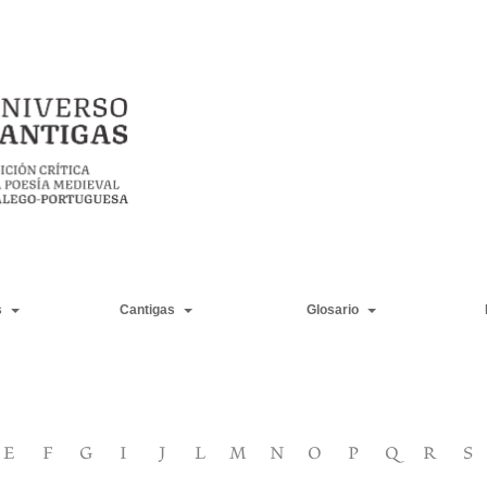
s
Cantigas
Glosario
E
F
G
I
J
L
M
N
O
P
Q
R
S