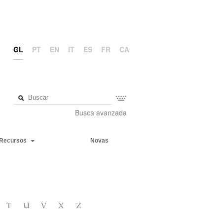
GL
PT
EN
IT
ES
FR
CA
Busca avanzada
Recursos
Novas
T
U
V
X
Z