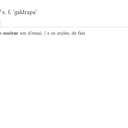
]
s. f.
'galdrapa'
s
sueiras
son d’ensai, / e os arções, de faia