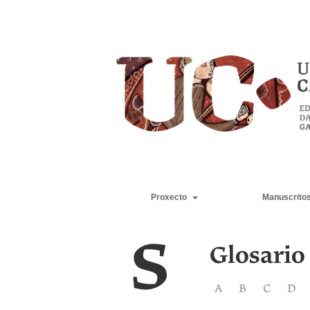
Proxecto
Manuscrito
S
Glosario
A
B
C
D