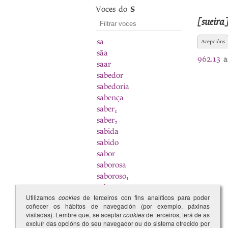
Voces do
S
[sueira
sa
Acepcións
sãa
962.13
a
saar
sabedor
sabedoria
sabença
saber
1
saber
2
sabida
sabido
sabor
saborosa
saboroso
1
saboroso
2
Utilizamos
cookies
de terceiros con fins analíticos para poder
sabuda
coñecer os hábitos de navegación (por exemplo, páxinas
sabudo
visitadas). Lembre que, se aceptar
cookies
de terceiros, terá de as
Sabugal
excluír das opcións do seu navegador ou do sistema ofrecido por