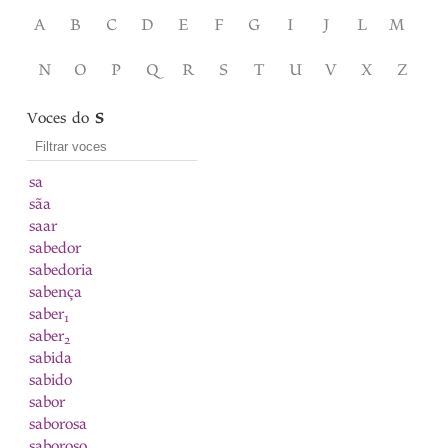
A
B
C
D
E
F
G
I
J
L
M
N
O
P
Q
R
S
T
U
V
X
Z
Voces do
S
sa
sãa
saar
sabedor
sabedoria
sabença
saber
1
saber
2
sabida
sabido
sabor
saborosa
saboroso