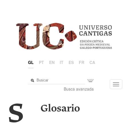
GL
PT
EN
IT
ES
FR
CA
Toggl
Busca avanzada
navig
S
Glosario