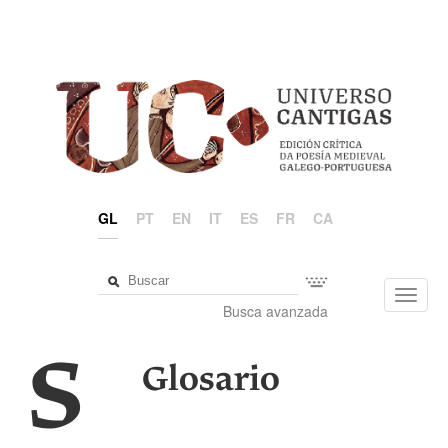
GL
PT
EN
IT
ES
FR
CA
Toggl
Busca avanzada
navig
S
Glosario