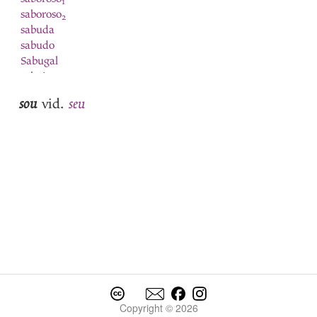
1
saboroso
2
sabuda
sabudo
Sabugal
sabujo
sacar
sou
seu
vid.
saco
Saco
sacudir-se
sage
sagraçon
sagrado
saia
saida
saido
saion
sair
saiva
sal
Copyright © 2026
salida