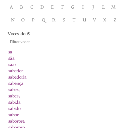
A
B
C
D
E
F
G
I
J
L
M
N
O
P
Q
R
S
T
U
V
X
Z
Voces do
S
sa
sãa
saar
sabedor
sabedoria
sabença
saber
1
saber
2
sabida
sabido
sabor
saborosa
saboroso