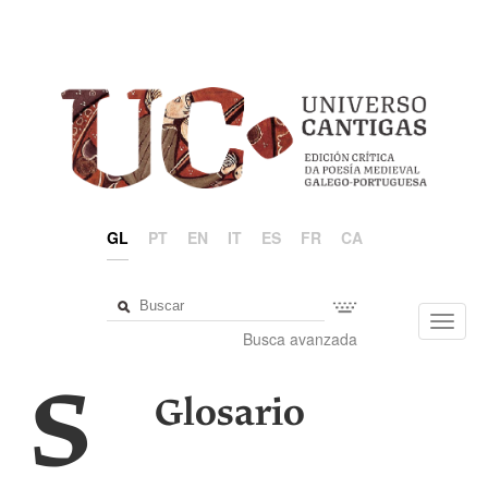
GL
PT
EN
IT
ES
FR
CA
Toggl
Busca avanzada
navig
S
Glosario