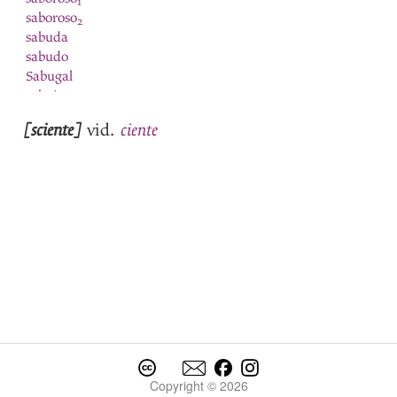
1
saboroso
2
sabuda
sabudo
Sabugal
sabujo
sacar
[sciente]
ciente
vid.
saco
Saco
sacudir-se
sage
sagraçon
sagrado
saia
saida
saido
saion
sair
saiva
sal
Copyright © 2026
salida