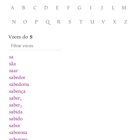
A
B
C
D
E
F
G
I
J
L
M
N
O
P
Q
R
S
T
U
V
X
Z
Voces do
S
sa
sãa
saar
sabedor
sabedoria
sabença
saber
1
saber
2
sabida
sabido
sabor
saborosa
saboroso