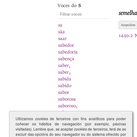
Voces do
S
semelh
sa
Acepcións
sãa
1449.2
N
saar
sabedor
sabedoria
sabença
saber
1
saber
2
sabida
sabido
sabor
saborosa
saboroso
1
saboroso
2
Utilizamos
cookies
de terceiros con fins analíticos para poder
sabuda
coñecer os hábitos de navegación (por exemplo, páxinas
sabudo
visitadas). Lembre que, se aceptar
cookies
de terceiros, terá de as
Sabugal
excluír das opcións do seu navegador ou do sistema ofrecido por