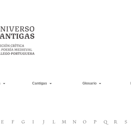
s
Cantigas
Glosario
E
F
G
I
J
L
M
N
O
P
Q
R
S