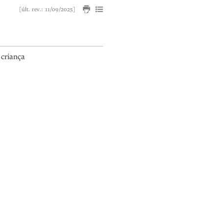
[últ. rev.: 11/09/2025]
 criança