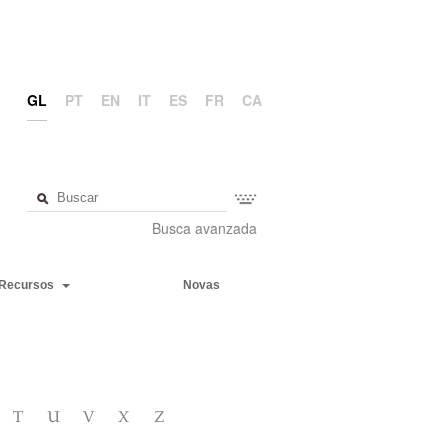
GL
PT
EN
IT
ES
FR
CA
Busca avanzada
Recursos
Novas
T
U
V
X
Z