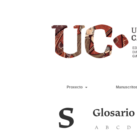
Proxecto
Manuscrito
S
Glosario
A
B
C
D