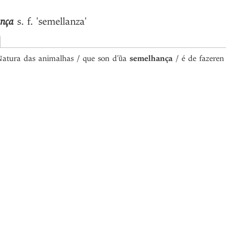
ança
s. f.
'semellanza'
atura das animalhas / que son d’ũa
semelhança
/ é de fazeren