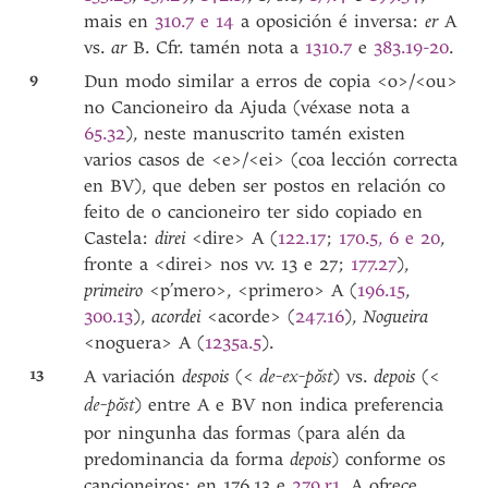
mais en
310.7 e 14
a oposición é inversa:
er
A
vs.
ar
B. Cfr. tamén nota a
1310.7
e
383.19-20
.
9
Dun modo similar a erros de copia <o>/<ou>
no Cancioneiro da Ajuda (véxase nota a
65.32
), neste manuscrito tamén existen
varios casos de <e>/<ei> (coa lección correcta
en BV), que deben ser postos en relación co
feito de o cancioneiro ter sido copiado en
Castela:
direi
<dire> A (
122.17
;
170.5, 6 e 20
,
fronte a <direi> nos vv. 13 e 27;
177.27
),
primeiro
<p’mero>, <primero> A (
196.15
,
300.13
),
acordei
<acorde> (
247.16
),
Nogueira
<noguera> A (
1235a.5
).
13
A variación
despois
(<
) vs.
depois
(<
de-ex-pŏst
) entre A e BV non indica preferencia
de-pŏst
por ningunha das formas (para alén da
predominancia da forma
depois
) conforme os
cancioneiros: en 176.13 e
279.r1
. A ofrece