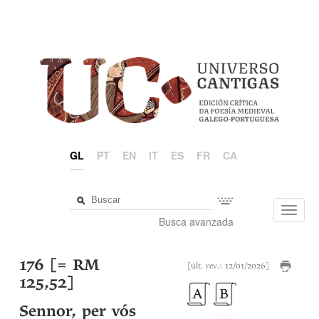
GL
PT
EN
IT
ES
FR
CA
Toggl
Busca avanzada
navig
176 [= RM
[últ. rev.: 12/01/2026]
125,52]
Sennor, per vós