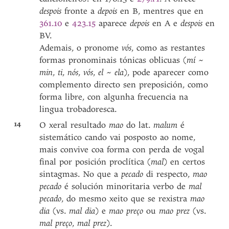
despois
fronte a
depois
en B, mentres que en
361.10
e
423.15
aparece
depois
en A e
despois
en
BV.
Ademais, o pronome
vós
, como as restantes
formas pronominais tónicas oblicuas (
mí ~
min
,
ti
,
nós
,
vós
,
el ~ ela
), pode aparecer como
complemento directo sen preposición, como
forma libre, con algunha frecuencia na
lingua trobadoresca.
14
O xeral resultado
mao
do lat.
malum
é
sistemático cando vai posposto ao nome,
mais convive coa forma con perda de vogal
final por posición proclítica (
mal
) en certos
sintagmas. No que a
pecado
di respecto,
mao
pecado
é solución minoritaria verbo de
mal
pecado
, do mesmo xeito que se rexistra
mao
dia
(vs.
mal dia
) e
mao preço
ou
mao prez
(vs.
mal preço
,
mal prez
).