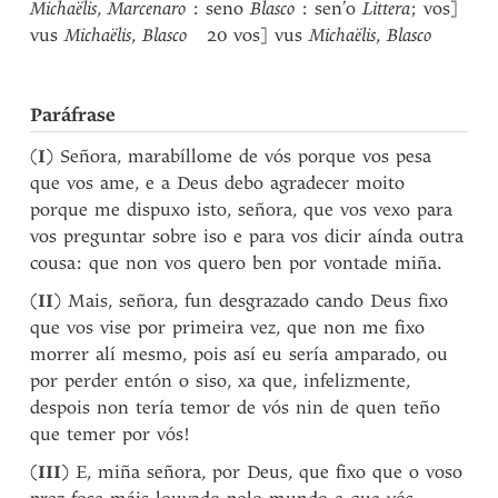
Michaëlis
,
Marcenaro
: seno
Blasco
: sen’o
Littera
; vos]
vus
Michaëlis
,
Blasco
20 vos] vus
Michaëlis
,
Blasco
Paráfrase
(
I
) Señora, marabíllome de vós porque vos pesa
que vos ame, e a Deus debo agradecer moito
porque me dispuxo isto, señora, que vos vexo para
vos preguntar sobre iso e para vos dicir aínda outra
cousa: que non vos quero ben por vontade miña.
(
II
) Mais, señora, fun desgrazado cando Deus fixo
que vos vise por primeira vez, que non me fixo
morrer alí mesmo, pois así eu sería amparado, ou
por perder entón o siso, xa que, infelizmente,
despois non tería temor de vós nin de quen teño
que temer por vós!
(
III
) E, miña señora, por Deus, que fixo que o voso