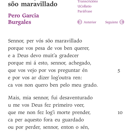
Transcricións
sõo maravillado
UCollatio
Paráfrase
Pero Garcia
Burgales
Anterior
Seguinte
Sennor
,
per
vós
sõo
maravillado
porque
vos
pesa
de
vos
ben
querer
,
e
a
Deus
devo
muit’a
gradecer
porque
mi
á
esto
,
sennor
,
achegado
,
que
vos
vejo
por
vos
preguntar
én
5
e
por
vos
ar
dizer
log’outra
ren
:
ca
vos
non
quero
ben
pelo
meu
grado
.
Mais
,
mia
sennor
,
fui
desaventurado
u
me
vos
Deus
fez
primeiro
veer
,
que
me
non
fez
log’i
morte
prender
,
10
ca
per
aquesto
fora
eu
guardado
ou
por
perder
,
sennor
,
enton
o
sén
,