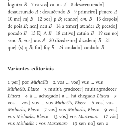
logutra
B
7 ca vos] ca uus
A
8 desaventurado]
desaueturado
A
: desauētᵉado
B
9 primeiro] pⁱmero
A
10 me] mj
B
12 por] ꝑ
B
; sennor]
om. B
13 despois]
de pois
B
; nen] neu
B
14 a temer] atender
B
; pecado]
pocādo
B
15 E] A
B
18 cativo] catuio
B
19 sen no]
seno
B
; vos] uus
A
20 dizede-me] dizedemj
B
21
que] (s) q̄
B
; fui] foy
B
24 coidado] cuidado
B
Variantes editoriais
1 per] por
Michaëlis
2 vos ... vos] vus ... vus
Michaëlis
,
Blasco
3 muit’a gradecer] muit’agradecer
Littera
4 á ... achegado] a ... há chegado
Littera
5
vos ... vos] vus ... vus
Michaëlis
,
Blasco
6 vos] vus
Michaëlis
,
Blasco
7 vos] vus
Michaëlis
,
Blasco
9 vos]
vus
Michaëlis
,
Blasco
13 vós] vos
Marcenaro
17 vós]
vus
Michaëlis
: vos
Marcenaro
19 sen no] sen o