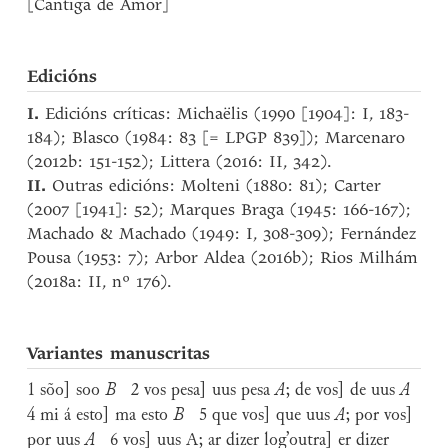
[Cantiga de Amor]
Edicións
I.
Edicións críticas: Michaëlis (1990 [1904]: I, 183-
184); Blasco (1984: 83 [= LPGP 839]); Marcenaro
(2012b: 151-152); Littera (2016: II, 342).
II.
Outras edicións: Molteni (1880: 81); Carter
(2007 [1941]: 52); Marques Braga (1945: 166-167);
Machado & Machado (1949: I, 308-309); Fernández
Pousa (1953: 7); Arbor Aldea (2016b); Rios Milhám
(2018a: II, nº 176).
Variantes manuscritas
1 sõo] soo
B
2 vos pesa] uus pesa
A
; de vos] de uus
A
4 mi á esto] ma esto
B
5 que vos] que uus
A
; por vos]
por uus
A
6 vos] uus A; ar dizer log’outra] er dizer