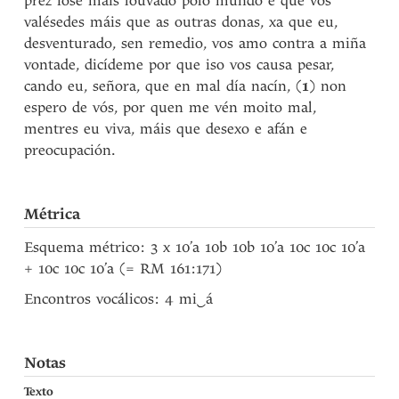
prez fose máis louvado polo mundo e que vós
valésedes máis que as outras donas, xa que eu,
desventurado, sen remedio, vos amo contra a miña
vontade, dicídeme por que iso vos causa pesar,
cando eu, señora, que en mal día nacín, (
1
) non
espero de vós, por quen me vén moito mal,
mentres eu viva, máis que desexo e afán e
preocupación.
Métrica
Esquema métrico: 3 x 10’a 10b 10b 10’a 10c 10c 10’a
+ 10c 10c 10’a (= RM 161:171)
Encontros vocálicos: 4 mi
‿
á
Notas
Texto