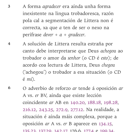
3
A forma
agradecer
era aínda unha forma
inexistente na lingua trobadoresca, razón
pola cal a segmentación de Littera non é
correcta, xa que
a
ten de ser o nexo na
perífrase
dever + a +
gradecer
.
4
A solución de Littera resulta estraña por
canto debe interpretarse que Deus
achegou
ao
trobador o amor da
senhor
(o CD é
esto
); de
acordo coa lectura de Littera, Deus
chegou
(‘achegou’) o trobador a esa situación (o CD
é
mi
).
6
O adverbio de reforzo
ar
tende á oposición
ar
A vs.
er
BV, aínda que existe lección
coincidente
ar
AB en
140.20
,
188.18
,
198.28
,
216.12
,
243.25
,
272.9
,
277.12
. Na realidade, a
situación é aínda máis complexa, porque a
oposición
ar
A vs.
er
B aparece en
134.15
,
135.23
,
137.29
,
142.17
, 176.6,
177.4
e
199.34
,