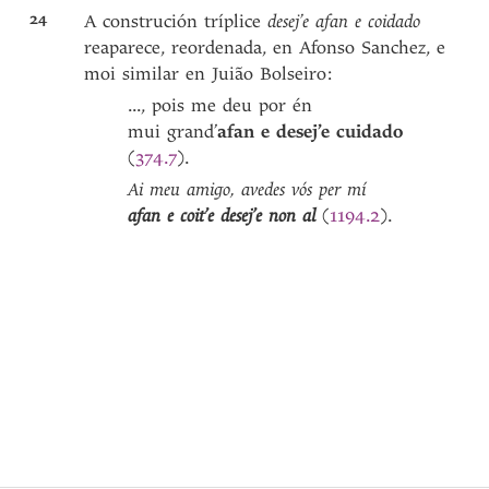
24
A construción tríplice
desej’e afan e coidado
reaparece, reordenada, en Afonso Sanchez, e
moi similar en Juião Bolseiro:
..., pois me deu por én
mui grand’
afan e desej’e cuidado
(
374.7
).
Ai meu amigo, avedes vós per mí
afan e coit’e desej’e non al
(
1194.2
).