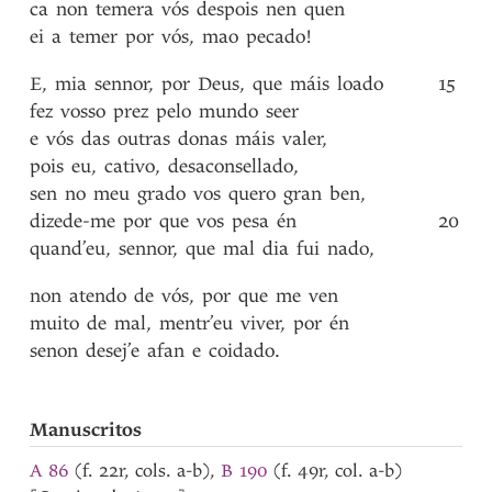
ca
non
temera
vós
despois
nen
quen
ei
a
temer
por
vós
,
mao
pecado!
E
,
mia
sennor
,
por
Deus
,
que
máis
loado
15
fez
vosso
prez
pelo
mundo
seer
e
vós
das
outras
donas
máis
valer
,
pois
eu
,
cativo
,
desaconsellado
,
sen
no
meu
grado
vos
quero
gran
ben
,
dizede-me
por
que
vos
pesa
én
20
quand’eu
,
sennor
,
que
mal
dia
fui
nado
,
non
atendo
de
vós
,
por
que
me
ven
muito
de
mal
,
mentr’eu
viver
,
por
én
senon
desej’e
afan
e
coidado
.
Manuscritos
A 86
(f. 22r, cols. a-b),
B 190
(f. 49r, col. a-b)