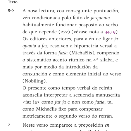
Texto
5-6
A nosa lectura, coa conseguinte puntuación,
vén condicionada polo feito de
ja-quanto
habitualmente funcionar posposto ao verbo
de que depende (
veer
) (véxase nota a
347.9
).
Os editores anteriores, para alén de ligar
ja-
quanto
a
faz,
resolven a hipometría versal a
través da forma
fazia
(Michaëlis), rompendo
o sistemático acento rítmico na 4ª sílaba, e
mais por medio da introdución da
conxunción
e
como elemento inicial do verso
(Nobiling).
O presente como tempo verbal do refrán
aconsella interpretar a secuencia manuscrita
<faz ia> como
faz ja
e non como
fazia
, tal
como Michaëlis fixo para compensar
metricamente o segundo verso do refrán.
7
Neste verso comparece a preposición
en