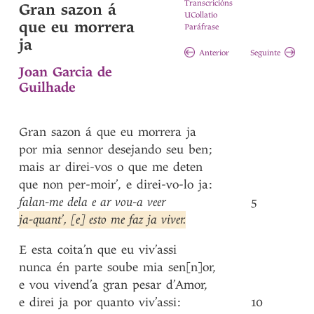
Transcricións
Gran sazon á
UCollatio
que eu morrera
Paráfrase
ja
Anterior
Seguinte
Joan Garcia de
Guilhade
Gran
sazon
á
que
eu
morrera
ja
por
mia
sennor
desejando
seu
ben
;
mais
ar
direi-vos
o
que
me
deten
que
non
per-moir’
,
e
direi-vo-lo
ja
:
falan-me
dela
e
ar
vou-a
veer
5
ja-quant’
,
[e]
esto
me
faz
ja
viver
.
E
esta
coita’n
que
eu
viv’assi
nunca
én
parte
soube
mia
sen[n]or
,
e
vou
vivend’a
gran
pesar
d’Amor
,
e
direi
ja
por
quanto
viv’assi
:
10