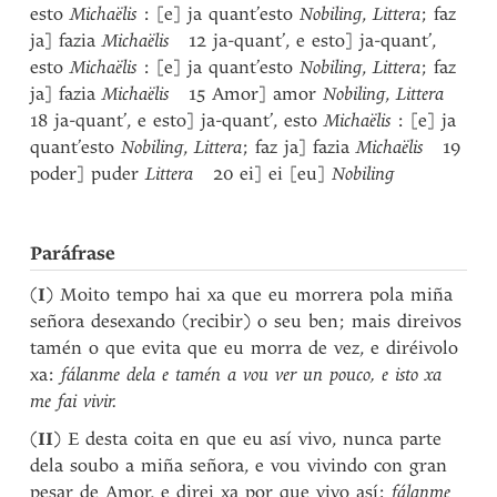
esto
Michaëlis
: [e] ja quant’esto
Nobiling
,
Littera
; faz
ja] fazia
Michaëlis
12 ja-quant’, e esto] ja-quant’,
esto
Michaëlis
: [e] ja quant’esto
Nobiling
,
Littera
; faz
ja] fazia
Michaëlis
15 Amor] amor
Nobiling
,
Littera
18 ja-quant’, e esto] ja-quant’, esto
Michaëlis
: [e] ja
quant’esto
Nobiling
,
Littera
; faz ja] fazia
Michaëlis
19
poder] puder
Littera
20 ei] ei [eu]
Nobiling
Paráfrase
(
I
) Moito tempo hai xa que eu morrera pola miña
señora desexando (recibir) o seu ben; mais direivos
tamén o que evita que eu morra de vez, e diréivolo
xa:
fálanme dela e tamén a vou ver un pouco, e isto xa
me fai vivir.
(
II
) E desta coita en que eu así vivo, nunca parte
dela soubo a miña señora, e vou vivindo con gran
pesar de Amor, e direi xa por que vivo así:
fálanme