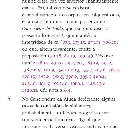
nunha crase coa voz anterior (habitualmente
coita
e
dia
), tal como se rexistra
esporadicamente no corpus; en calquera caso,
esta crase ten unha maior presenza no
Cancioneiro da Ajuda,
que nalgúns casos a
presenta fronte a B
,
que mantén a
integridade de
en
(
87.3
,
133.15
,
279.r1
,
306.10
)
ou que, alternativamente, omite a
preposición (
70.28
,
89.19
,
199.14
). Véxanse
tamén
28.14
,
43.20
,
59.3
,
60.7
,
83.19
,
133.2
,
138.7 e 9
,
141.9
,
154.r1 e r3
,
155.7
,
263.6
,
267.2
,
270.19
,
282.8
,
388.5
,
390.2
,
395.7
,
460.4
,
465.10
,
804.7
,
1062.10
,
1080.1
,
1145.23
e
1420.11
. Cfr. nota a
6.4
.
9
No Cancioneiro da Ajuda detéctanse algúns
casos de confusión de sibilantes,
probabelmente un fenómeno gráfico sen
transcendencia fonolóxica. Igual que
<pessar> neste verso, véxanse outras formas