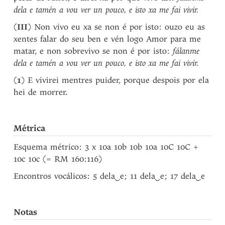
dela e tamén a vou ver un pouco, e isto xa me fai vivir.
(
III
) Non vivo eu xa se non é por isto: ouzo eu as
xentes falar do seu ben e vén logo Amor para me
matar, e non sobrevivo se non é por isto:
fálanme
dela e tamén a vou ver un pouco, e isto xa me fai vivir.
(
1
) E vivirei mentres puider, porque despois por ela
hei de morrer.
Métrica
Esquema métrico: 3 x 10a 10b 10b 10a 10C 10C +
10c 10c (= RM 160:116)
Encontros vocálicos: 5 dela
‿
e; 11 dela
‿
e; 17 dela
‿
e
Notas