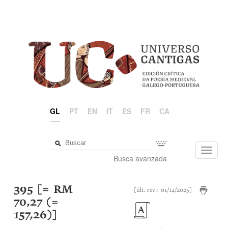
GL
PT
EN
IT
ES
FR
CA
Toggl
Busca avanzada
navig
395 [= RM
[últ. rev.: 01/12/2025]
70,27 (=
157,26)]