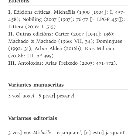
Edicións
I.
Edicións críticas: Michaëlis (1990 [1904]: I, 457-
458); Nobiling (2007 [1907]: 76-77 [= LPGP 451]);
Littera (2016: I, 515).
II.
Outras edicións: Carter (2007 [1941]: 136);
Machado & Machado (1960: VII, 34); Domingues
(1992: 31); Arbor Aldea (2016b); Rios Milhám
(2018b: III, nº 395).
III.
Antoloxías: Arias Freixedo (2003: 471-472).
Variantes manuscritas
3 vos] uos
A
9 pesar] pessar
A
Variantes editoriais
3 vos] vus
Michaëlis
6 ja-quant’, [e] esto] ja-quant’,