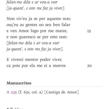
falan-me
dela
e
ar
vou-a
veer
[ja-quant’
,
e
esto
me
faz
ja
viver]
.
Non
viv’eu
ja
se
per
aquesto
non
:
ouç’eu
as
gentes
no
seu
ben
falar
e
ven
Amor
logo
por
me
matar
,
15
e
non
guaresco
se
per
esto
non
:
[falan-me
dela
e
ar
vou-a
veer
ja-quant’
,
e
esto
me
faz
ja
viver]
.
E
viverei
mentre
poder
viver
,
ca
pois
por
ela
me
ei
a
morrer
.
20
Manuscritos
A 235
(f. 63v, col. a) [Cantiga de Amor]