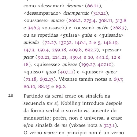
como <dessamar>
desamar
(
66.21
),
<dessamparado>
desamparado
(
317.21
),
<oussasse>
ousasse
(
268.2
,
275.4
,
308.11
,
313.8
e
346.3
<oussase>) e <oussen>
ous’én
(
268.3
),
ou as repetidas <guissa>
guisa
e <guissada>
guisada
(
72.27
,
137.32
,
140.1, 2 e 5
,
146.19
,
147.3
,
150.4
,
259.18
,
409.8
,
692.7
), <pessar>
pesar
(
90.21
,
214.21
,
439.4 e 10
,
441.6, 12 e
18
), <quissesse>
quisesse
(
199.27
,
407.10
),
<quisso>
quiso
(
407.11
) e <quisser>
quiser
(
71.18
,
692.13
). Véxanse tamén notas a
69.7
,
80.10
,
88.15
e
89.2
.
20
Partindo da xeral crase ou sinalefa na
secuencia
me ei,
Nobiling introduce despois
da forma verbal o suxeito
eu,
ausente do
manuscrito; porén, non é universal a crase
e/ou sinalefa de
me
(véxase nota a
323.1
).
O verbo
morrer
en principio non é un verbo