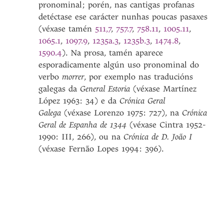
pronominal; porén, nas cantigas profanas
detéctase ese carácter nunhas poucas pasaxes
(véxase tamén
511,7
,
757.7
,
758.11
,
1005.11
,
1065.1
,
1097.9
,
1235a.3
,
1235b.3
,
1474.8
,
1590.4
). Na prosa, tamén aparece
esporadicamente algún uso pronominal do
verbo
morrer
, por exemplo nas traducións
galegas da
General Estoria
(véxase Martínez
López 1963: 34) e da
Crónica Geral
Galega
(véxase Lorenzo 1975: 727), na
Crónica
Geral de Espanha de 1344
(véxase Cintra 1952-
1990: III, 266), ou na
Crónica de D. João I
(véxase Fernão Lopes 1994: 396).