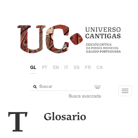
GL
PT
EN
IT
ES
FR
CA
Toggl
Busca avanzada
navig
T
Glosario