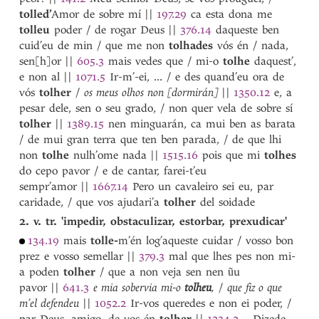
tralado
tolled’
Amor de sobre mí
||
197.29
ca esta dona me
trameter
tolleu
poder / de rogar Deus
||
376.14
daqueste ben
Trancoso
cuid’eu de min / que me non
tolhades
vós én / nada,
transida
sen[h]or
||
605.3
mais vedes que / mi-o
tolhe
daquest’,
transido
1
e non al
||
1071.5
Ir-m’-ei, ... / e des quand’eu ora de
transido
2
vós
tolher
/
os meus olhos non [dormirán]
||
1350.12
e, a
transmoleira
pesar dele, sen o seu grado, / non quer vela de sobre sí
tras
tolher
||
1389.15
nen minguarán, ca mui ben as barata
trasfumada
/ de mui gran terra que ten ben parada, / de que lhi
*trasfumado
non
tolhe
nulh’ome nada
||
1515.16
pois que mi
tolhes
trasnoitar
do cepo pavor / e de cantar, farei-t’eu
traspassada
sempr’amor
||
1667.14
Pero un cavaleiro sei eu, par
traspassado
caridade, / que vos ajudari’a
tolher
del soidade
trastempada
2. v. tr. 'impedir, obstaculizar, estorbar, prexudicar'
trastempado
trastornada
134.19
mais
tolle-
m’én log’aqueste cuidar / vosso bon
prez e vosso semellar
trastornado
||
379.3
mal que lhes pes non mi-
a poden
trastornar
tolher
/ que a non veja sen nen ũu
pavor
travador
||
641.3
e mia sobervia mi-o
tolheu
,
/
que fiz o que
m’el defendeu
travar
||
1052.2
Ir-vos queredes e non ei poder, /