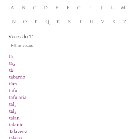
A
B
C
D
E
F
G
I
J
L
M
N
O
P
Q
R
S
T
U
V
X
Z
Voces do
T
ta
1
ta
2
tá
tabardo
tães
taful
tafularia
tal
1
tal
2
talan
talante
Talaveira
taleiga