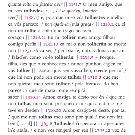
tormenta
quanta coita me fazedes aver
||
1151.7
O meu amigo, que
tormentar
mi vós
tolhedes
, / ..., /
i-lo quer’eu, [madre,
tornada
1
veer]
||
1188.17
e, pois que mi-o vós
tolhestes
e melhor
tornada
1
ca vós paresco, /
non ajade-la [mia graça<
||
1218.2
ca el
tornado
non mi
tolhe
a coita que trago no meu
tornar
coraçon
||
1218.21
En mi
tolher
meu amigo filhou
tornes
comigo perfia
||
1231.10
ca mi-o non
tolherán
se morte
torpe
1
non
||
1231.26
ca sei, / per bõa fe, outras donas que an
torpe
2
/ falad’en como vo-lo
tolherán
||
1234.5
– Porque,
torpidade
filha, des que o conhocestes / nunca punhou erg’en mi
torqui
vos
tolher
||
1246.6
que, sen vosso ben, creede per mí /
torre
que lhi non pode ren morte
tolher
||
1310.8
que me
torta
2
non queiras meu sono
tolher
/ pola fremosa do bon
torta
2
parecer, / que de matar ome sempr’á
torta
3
sabor
||
1310.14
Amor, castiga-te desto por én / que me
torto
1
non
tolhas
meu sono por quen / me quis matar e me
torto
2
teve en desden
||
1310.20
Amor, castiga-te desto, por tal
torto
3
/ que me non
tolhas
meu sono por qual / me non faz
torvada
ben [... -al]
||
1365.8
Tolhede
-lh’o peitoral, / apertade-
torvado
lh’o atafal / e non vos rengerá per ren
||
1395.12
voz de
tosquiar