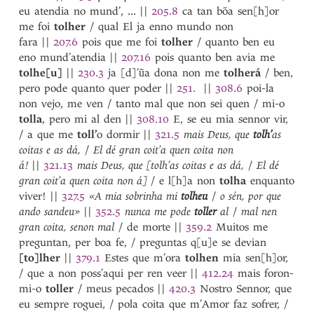
Telha
eu atendia no mund’, ...
||
205.8
ca tan bõa sen[h]or
telhado
me foi
tolher
/ qual El ja enno mundo non
telhar
fara
||
207.6
pois que me foi
tolher
/ quanto ben eu
Telo
eno mund’atendia
||
207.16
pois quanto ben avia me
temer
tolhe[u]
||
230.3
ja [d]’ũa dona non me
tolherá
/ ben,
temperar
pero pode quanto quer poder
||
251.
||
308.6
poi-la
tempo
non vejo, me ven / tanto mal que non sei quen / mi-o
temporãa
tolla
, pero mi al den
||
308.10
E, se eu mia sennor vir,
temporão
/ a que me
toll’
o dormir
||
321.5
mais Deus, que
tolh’
as
tempreira
coitas e as dá,
/
El dé gran coit’a quen coita non
tempreiro
á!
||
321.13
mais Deus, que [tolh’as coitas e as dá,
/
El dé
temuda
gran coit’a quen coita non á]
/ e l[h]a non
tolha
enquanto
temudo
viver!
||
327.5
«A mia sobrinha mi
tolheu
/
o sén, por que
tençon
ando sandeu»
||
352.5
nunca me pode
toller
al
/
mal nen
tenda
gran coita, senon mal
/ de morte
||
359.2
Muitos me
tendeira
preguntan, per boa fe, / preguntas q[u]e se devian
tenreira
[to]lher
||
379.1
Estes que m’ora
tolhen
mia sen[h]or,
tenreiro
/ que a non poss’aqui per ren veer
||
412.24
mais foron-
tentar
mi-o
toller
/ meus pecados
||
420.3
Nostro Sennor, que
tercer
eu sempre roguei, / pola coita que m’Amor faz sofrer, /
terçon