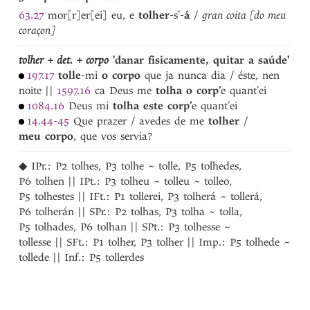
trobar
1
63.27
mor[r]er[ei] eu, e
tolher
-s’-
á
/
gran coita [do meu
trobar
2
coraçon]
tromba
trompeiro
tolher +
det.
+ corpo
'danar fisicamente, quitar a saúde'
trosquiada
197.17
tolle
-mi
o
corpo
que ja nunca dia / éste, nen
trosquiado
noite
||
1597.16
ca Deus me
tolha o
corp’
e quant’ei
trosquiar
1084.16
Deus mi
tolha
este
corp’
e quant’ei
truita
14.44-45
Que prazer / avedes de me
tolher
/
tu
meu
corpo
, que vos servia?
tua
Tudela
◆
IPr.:
P2
tolhes
, P3
tolhe
~
tolle
, P5
tolhedes
,
P6
tolhen
||
IPt.:
P3
tolheu
~
tolleu
~
tolleo
,
P5
tolhestes
||
IFt.:
P1
tollerei
, P3
tolherá
~
tollerá
,
P6
tolherán
||
SPr.:
P2
tolhas
, P3
tolha
~
tolla
,
P5
tolhades
, P6
tolhan
||
SPt.:
P3
tolhesse
~
tollesse
||
SFt.:
P1
tolher
, P3
tolher
||
Imp.:
P5
tolhede
~
tollede
||
Inf.:
P5
tollerdes