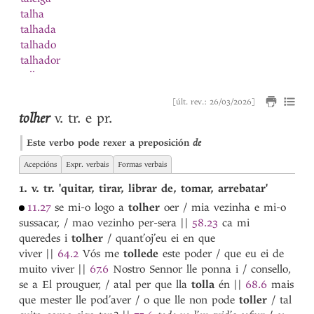
talha
talhada
talhado
talhador
talhar
talho
[últ. rev.: 26/03/2026]
tamanha
tolher
v. tr. e pr.
tamanho
tamanna
Este verbo pode rexer a preposición
de
tamanno
Acepcións
Expr. verbais
Formas verbais
Tamariz
tamben
1. v. tr. 'quitar, tirar, librar de, tomar, arrebatar'
tan
11.27
se mi-o logo a
tolher
oer / mia vezinha e mi-o
tanger
sussacar, / mao vezinho per-sera
||
58.23
ca mi
tanto
1
queredes i
tolher
/ quant’oj’eu ei en que
tanto
2
viver
||
64.2
Vós me
tollede
este poder / que eu ei de
tapar
muito viver
||
67.6
Nostro Sennor lle ponna i / consello,
tapone
se a El prouguer, / atal per que lla
tolla
én
||
68.6
mais
tardada
1
que mester lle pod’aver / o que lle non pode
toller
/ tal
tardada
2