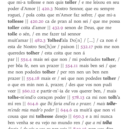
que mi-a tollesse e non quis
toller
/ e me leixou en seu
terra
poder d’Amor
||
420.3
Nostro Sennor, que eu sempre
tesouro
roguei, / pola coita que m’Amor faz sofrer, / que mi-a
testa
tollesse
||
420.20
ca de pran al non sei / que me possa
testado
toller
coita d’amor
||
432.9
senon de Deus, que me
teta
tolle
o sén, / en me fazer tal sennor
teu
muit’amar
||
482.3
Tolhed’
ala Do[n] / [...] / ca non é
teuda
esta de Nostro Sen[h]or / paixon
||
532.17
pois me non
teudo
queredes
tolher
/ esta coita que non á
ti
1
par
||
554.4
mais sei que non / mi poderiades
tolher
, /
ti
2
per bõa fe, nen un prazer
||
554.11
mais ben sei / que
ti
3
me non podedes
tolher
/ per ren nen un ben nen
tia
prazer
||
554.18
mais er / sei que non podedes
tolher
/
tigo
o que en min non á, prazer, / des que vos non pudi
tinger
veer
||
560.12
e partir-m’-ia de vos querer ben, / mais
tinhosa
tolhe-
m’end’o coraçon poder
||
578.13
ca mi non
tolh’
a
tinhoso
mí ren
||
614.6
que lhi faria end’eu o prazer,
/
mais
tolhe-
Tinhoso
m’ende mia madr’o poder
||
644.6
ca muit’á que non vi
tinta
cousa que mi
tolhesse
desejo
||
650.3
e a mí nunca
tio
ben venha se eu vejo no mundo ren /
que a mí
tolha
tirar