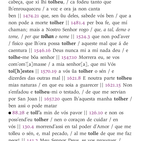
cabeça, que xi lhi
tolheu
, / ca fodeu tanto que
toste
lh’enrouqueceu / a voz e ora ja non canta
touca
ben
||
1474.21
que, sen ũu deles, sabede vós ben / que a
touçar
non pode a morte
tolher
||
1481.4
per boa fe, que mí
toucinho
chaman; mais a Nostro Senhor rogo /
que, a tal, demo o
touço
tome,
/
per que
tolhan
o nome
||
1524.3
que non pod’aver
touquinegra
/ fisico que lh’ora possa
tolher
/ aqueste mal que á de
Touro
caentura
||
1546.16
Deus nunca mi a mí nada deu / e
toutuço
tolhe-
me bõa senhor
||
1547.10
Morrera eu, se vos
trabalhar
com’om’[a]masse / a mia senhor[a], que mi Vós
trabalho
tol[h]estes
||
1570.19
a vós ũa
tolher
o sén / e
traedor
1
dizerdes das outras mal
||
1621.8
E noutra parte
tolheu
traedor
2
mias naturas / en que eu soia a guarecer
||
1621.15
Non
traer
1
s’enfadou e
tolheu
-mi o testado, / de que me servian
traer
2
por San Joan
||
1657.20
quen lh’aquesta manha
tolher
/
tragazeite
ben assi o pode matar
trager
88.28
e
toll’
a min de vós pavor
||
126.10
e non os
traicion
poss’end’eu
tolher
/ nen o coraçon de cuidar / en
traiçon
vós
||
130.4
morrend’assi en tal poder d’Amor / que me
trajeitador
tolleu o sén, e, mal pecado, / al me
tolle
de que me faz
trajeitar
peor!
||
141.2
Meu Sennor Deus, se vos prouguer, /