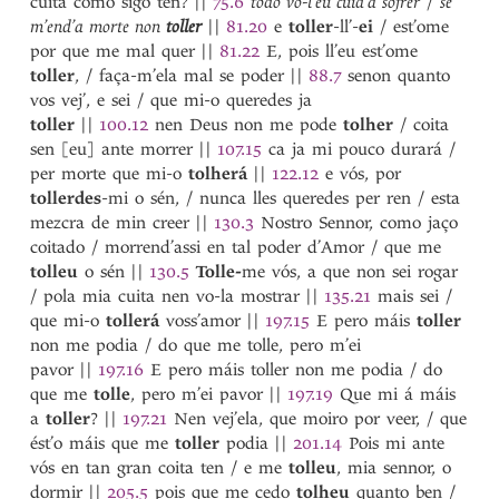
cuita como sigo ten?
||
75.6
todo vo-l’eu cuid’a sofrer
/
se
tardado
m’end’a morte non
toller
||
81.20
e
toller
-ll’-
ei
/ est’ome
tardar
1
por que me mal quer
||
81.22
E, pois ll’eu est’ome
tardar
2
toller
, / faça-m’ela mal se poder
||
88.7
senon quanto
tarde
vos vej’, e sei / que mi-o queredes ja
tardi
toller
||
100.12
nen Deus non me pode
tolher
/ coita
Tareija Lopiz
sen [eu] ante morrer
||
107.15
ca ja mi pouco durará /
Tarraçona
per morte que mi-o
tolherá
||
122.12
e vós, por
Tartaros
tollerdes
-mi o sén, / nunca lles queredes per ren / esta
tavão
mezcra de min creer
||
130.3
Nostro Sennor, como jaço
taverna
coitado / morrend’assi en tal poder d’Amor / que me
tavlado
tolleu
o sén
||
130.5
Tolle-
me vós, a que non sei rogar
tavolado
/ pola mia cuita nen vo-la mostrar
||
135.21
mais sei /
te
que mi-o
tollerá
voss’amor
||
197.15
E pero máis
toller
tecedor
non me podia / do que me tolle, pero m’ei
tecer
pavor
||
197.16
E pero máis toller non me podia / do
teer
que me
tolle
, pero m’ei pavor
||
197.19
Que mi á máis
tẽer
a
toller
?
||
197.21
Nen vej’ela, que moiro por veer, / que
teito
ést’o máis que me
toller
podia
||
201.14
Pois mi ante
Tel’[Afonso]
vós en tan gran coita ten / e me
tolleu
, mia sennor, o
Teles
dormir
||
205.5
pois que me cedo
tolheu
quanto ben /