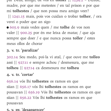
par Deus, amigo, de vos én
trazer
tolher
||
1234.2
– Dizede,
madre, por que me metestes / en tal prison e por que
trebelhador
mi
trebelhar
tolhestes
/ que non possa meu amigo veer?
trebelho
||
1241.15
mais, pois vos cuidan o trobar
tolher
, / ora
verei o poder que an sigo
Treeçon
treedor
605.9
mais vedes quen / me
tolhe
de vos non
valer
tregoa
||
900.25
por én me leixa de matar, / que aja
sempre que doer / e que nunca possa
tremer
toller
/ estes
meus ollos de chorar
treminhar
tres
3. v. tr. 'paralizar'
Trĩidade
302.14
Seu medo, poi-la vi atal, / que ouve me
tolleo
trilhar
assi
||
927.11
e sempre achou / desmesura, que me
trincheira
tolheu
||
927.14
ca desmesura me
tolheu
Tristan
4. v. tr. 'cortar'
triste
656.14
vós lhi
tolhestes
os ramos en que
tristen
siian
||
656.17
vós lhi
tolhestes
os ramos en que
tristeza
pousavan
||
656.19
Vós lhi
tolhestes
os ramos en que
tristura
siian
||
656.22
Vós lhi
tolhestes
os ramos en que
trobada
pousavan
trobado
trobador
5. v. pr. 'desaparecer'