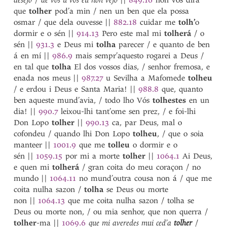
desejo
/
de vós u vos eu non vejo
||
849.16
non vos dira
Tisso Perez
que
tolher
pod’a min / nen un ben que ela possa
to
osmar / que dela ouvesse
||
882.18
cuidar me
tolh’
o
toda
dormir e o sén
||
914.13
Pero este mal mi
tolherá
/ o
Toda
sén
||
931.3
e Deus mi
tolha
parecer / e quanto de ben
Todela
á en mí
||
986.9
mais sempr’aquesto rogarei a Deus /
todo
1
en tal que
tolha
El dos vossos dias, / senhor fremosa, e
todo
2
enada nos meus
||
987.27
u Sevilha a Mafomede
tolheu
tojal
/ e erdou i Deus e Santa Maria!
||
988.8
que, quanto
Toledo
ben aqueste mund’avia, / todo lho Vós
tolhestes
en un
Tolhar
dia!
||
990.7
leixou-lhi tant’ome sen prez, / e foi-lhi
tolheita
Don Lopo
tolher
||
990.13
ca, par Deus, mal o
tolheito
cofondeu / quando lhi Don Lopo
tolheu
, / que o soia
tolher
manteer
||
1001.9
que me
tolleu
o dormir e o
tolleito
sén
||
1059.15
por mi a morte
tolher
||
1064.1
Ai Deus,
toller
e quen mi
tolherá
/ gran coita do meu coraçon / no
tomar
mundo
||
1064.11
no mund’outra cousa non á / que me
topar
coita nulha sazon /
tolha
se Deus ou morte
topete
non
||
1064.13
que me coita nulha sazon / tolha se
torcer
Deus ou morte non, / ou mia senhor, que non querra /
torcilhon
tolher
-ma
||
1069.6
que mi averedes mui ced’a
tolher
/