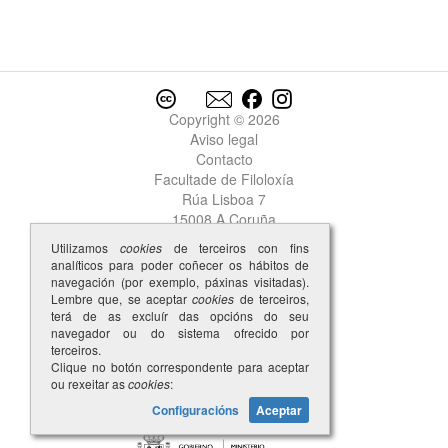
tardado
tardar
1
tardar
2
tarde
tardi
Copyright © 2026
Tareija Lopiz
Aviso legal
Tarraçona
Contacto
Tartaros
Facultade de Filoloxía
tavão
Rúa Lisboa 7
taverna
15008 A Coruña
tavlado
Utilizamos
cookies
de terceiros con fins
tavolado
analíticos para poder coñecer os hábitos de
te
navegación (por exemplo, páxinas visitadas).
tecedor
Lembre que, se aceptar
cookies
de terceiros,
terá de as excluír das opcións do seu
tecer
navegador ou do sistema ofrecido por
teer
terceiros.
tẽer
Clique no botón correspondente para aceptar
ou rexeitar as
cookies
:
teito
Tel’[Afonso]
Configuracións
Aceptar
Teles