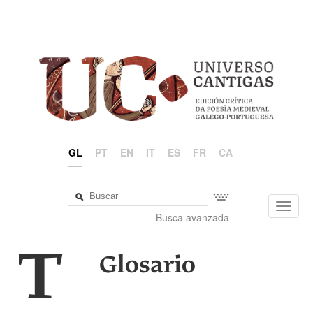
GL
PT
EN
IT
ES
FR
CA
Toggl
Busca avanzada
navig
T
Glosario