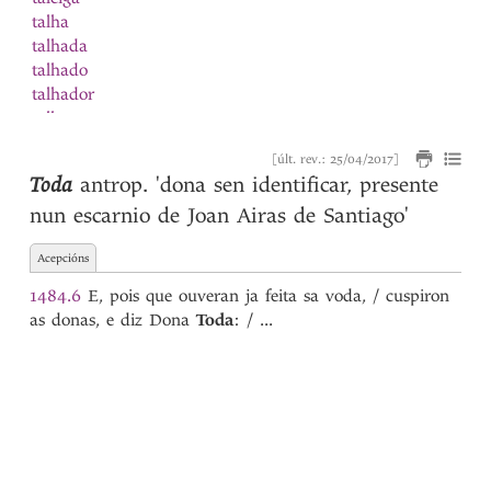
talha
talhada
talhado
talhador
talhar
talho
[últ. rev.: 25/04/2017]
tamanha
Toda
antrop.
'dona sen identificar, presente
tamanho
nun escarnio de Joan Airas de Santiago'
tamanna
tamanno
Acepcións
Tamariz
tamben
1484.6
E, pois que ouveran ja feita sa voda, / cuspiron
tan
as donas, e diz Dona
Toda
: / ...
tanger
tanto
1
tanto
2
tapar
tapone
tardada
1
tardada
2