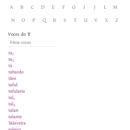
A
B
C
D
E
F
G
I
J
L
M
N
O
P
Q
R
S
T
U
V
X
Z
Voces do
T
ta
1
ta
2
tá
tabardo
tães
taful
tafularia
tal
1
tal
2
talan
talante
Talaveira
taleiga