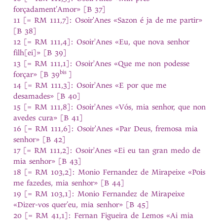
forçadament’Amor» [B 37]
11 [= RM 111,7]: Osoir'Anes «Sazon é ja de me partir»
[B 38]
12 [= RM 111,4]: Osoir'Anes «Eu, que nova senhor
filh[ei]» [B 39]
13 [= RM 111,1]: Osoir'Anes «Que me non podesse
bis
forçar» [B 39
]
14 [= RM 111,3]: Osoir'Anes «E por que me
desamades» [B 40]
15 [= RM 111,8]: Osoir'Anes «Vós, mia senhor, que non
avedes cura» [B 41]
16 [= RM 111,6]: Osoir'Anes «Par Deus, fremosa mia
senhor» [B 42]
17 [= RM 111,2]: Osoir'Anes «Ei eu tan gran medo de
mia senhor» [B 43]
18 [= RM 103,2]: Monio Fernandez de Mirapeixe «Pois
me fazedes, mia senhor» [B 44]
19 [= RM 103,1]: Monio Fernandez de Mirapeixe
«Dizer-vos quer’eu, mia senhor» [B 45]
20 [= RM 41,1]: Fernan Figueira de Lemos «Ai mia