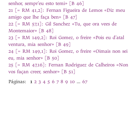
senhor, sempr’eu esto temi» [B 46]
21 [= RM 41,2]: Fernan Figueira de Lemos «Diz meu
amigo que lhe faça ben» [B 47]
22 [= RM 57,1]: Gil Sanchez «Tu, que ora vees de
Montemaior» [B 48]
23 [= RM 149,2]: Roi Gomez, o freire «Pois eu d’atal
ventura, mia senhor» [B 49]
24 [= RM 149,1]: Roi Gomez, o freire «Oimais non sei
eu, mia senhor» [B 50]
25 [= RM 47,16]: Fernan Rodriguez de Calheiros «Non
vos façan creer, senhor» [B 51]
Páginas:
1
2
3
4
5
6
7
8
9
10
...
67