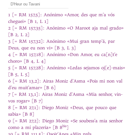
1 [= RM 157,5]: Anónimo «Amor, des que m’a vós
cheguei» [B 1, L 1]
2 [= RM 157,35]: Anónimo «O Maroot aja mal grado»
[B 2, L 2]
3 [= RM 157,32]: Anónimo «Mui gran temp’á, par
Deus, que eu non vi» [B 3, L 3]
4 [= RM 157,18]: Anónimo «Don Amor, eu ca[n]t’e
choro» [B 4, L 4]
5 [= RM 157,28]: Anónimo «Ledas sejamos oj[e]-mais»
[B 5, L 5]
6 [= RM 13,2]: Airas Moniz d'Asma «Pois mi non val
d’eu muit’amar» [B 6]
7 [= RM 13,1]: Airas Moniz d'Asma «Mia senhor, vin-
vos rogar» [B 7]
8 [= RM 27,1]: Diego Moniz «Deus, que pouco que
sabia» [B 8]
9 [= RM 27,2]: Diego Moniz «Se soubess’a mia senhor
bis
como a mí plazeria» [B 8
]
10 [= RM 111,5]: Osoir'Anes «Min prês