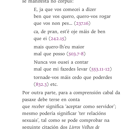
se manifesta no corpus:
E, ja que vos comecei a dizer
ben que vos quero, quero-vos rogar
que vos non pes... (
237.16
)
ca, de pran, est’é oje máis de ben
que ei (
242.15
)
mais quero-lh’eu maior
mal que posso (
503.7-8
)
Nunca vos ousei a contar
mal que mi fazedes levar (
553.11-12
)
tornade-vos máis cedo que poderdes
(
832.3
) etc.
Por outra parte, para a comprensión cabal da
pasaxe debe terse en conta
que
receber
significa ‘aceptar como servidor';
mesmo podería significar 'ter relacións
sexuais’, tal como se pode comprobar na
seguinte citación dos
Livros Velhos de