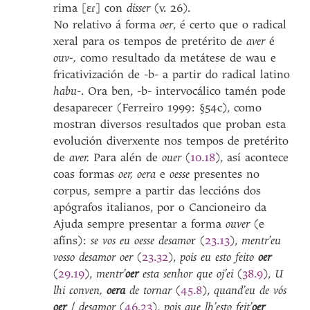
rima [εɾ] con
disser
(v. 26).
No relativo á forma
oer
, é certo que o radical
xeral para os tempos de pretérito de
aver
é
ouv-,
como resultado da metátese de wau e
fricativización de -b- a partir do radical latino
habu
-. Ora ben, -b- intervocálico tamén pode
desaparecer (Ferreiro 1999: §54c), como
mostran diversos resultados que proban esta
evolución diverxente nos tempos de pretérito
de
aver.
Para alén de
ouer
(
10.18
), así acontece
coas formas
oer, oera
e
oesse
presentes no
corpus, sempre a partir das leccións dos
apógrafos italianos, por o Cancioneiro da
Ajuda sempre presentar a forma
ouver
(e
afíns):
se vos eu oesse desamo
r (
23.13
),
mentr’eu
vosso desamor oer
(
23.32
),
pois eu esto feito
oer
(
29.19
),
mentr’
oer
esta senhor que oj’ei
(
38.9
),
U
lhi conven,
oera
de tornar
(
45.8
),
quand’eu de vós
oer
/
desamor
(
46.23
),
pois que lh’esto feit’
oer