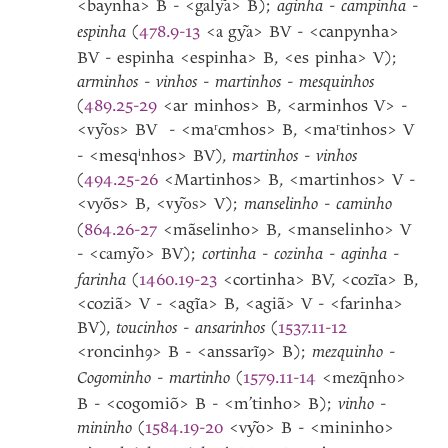
<baynha> B - <
> B);
aginha
-
campinha
-
galy͂a
espinha
(
478.9-13
<
> BV - <canpynha>
a gy͂a
BV - espinha <espinha> B, <es pinha> V);
arminhos
-
vinhos
-
martinhos
-
mesquinhos
(
489.25-29
<ar minhos> B, <arminhos V> -
<
> BV - <maʳcmhos> B, <maʳtinhos> V
vy͂os
- <mesqⁱnhos> BV),
martinhos
-
vinhos
(
494.25-26
<Martinhos> B, <martinhos> V -
<vyõs> B, <
> V);
manselinho
-
caminho
vy͂os
(
864.26-27
<mãselinho> B, <manselinho> V
- <
> BV);
cortinha
-
cozinha
-
aginha
-
camy͂o
farinha
(
1460.19-23
<cortinha> BV, <cozĩa> B,
<coziã> V - <agĩa> B, <agiã> V - <farinha>
BV),
toucinhos
-
ansarinhos
(
1537.11-12
<roncinh
> B - <anssarĩ
> B);
mezquinho
-
ꝯ
ꝯ
Cogominho
-
martinho
(
1579.11-14
<
>
mez
q̄
nho
B - <cogomiõ> B - <m’tinho> B);
vinho
-
mininho
(
1584.19-20
<v
o> B - <mininho>
y͂