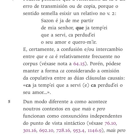
erro de transmisión ou de copia, porque o
sentido semella esixir un relativo no v. 2:
Sazon é ja de me partir
de mia senhor,
que
ja temp’ei
que a servi, ca perdud’ei
o seu amor e quero-m’ir.
E, certamente, a confusión e/ou intercambio
entre
que
e
ca
é relativamente frecuente no
corpus (véxase nota a
64.15
). Porén, pódese
manter a forma
ca
considerando a omisión
da copulativa entre as dúas cláusulas causais:
«
ca
ja temp’ei que a servi (e)
ca
perdud’ei o
seu amor...».
5
Dun modo diferente a como acontece
noutros contextos en que
mais
e
pero
funcionan como conxuncións independentes
do punto de vista sintáctico (véxase
76.10
,
301.16
,
692.10
,
728.16
,
953.4
,
1146.9
),
mais pero