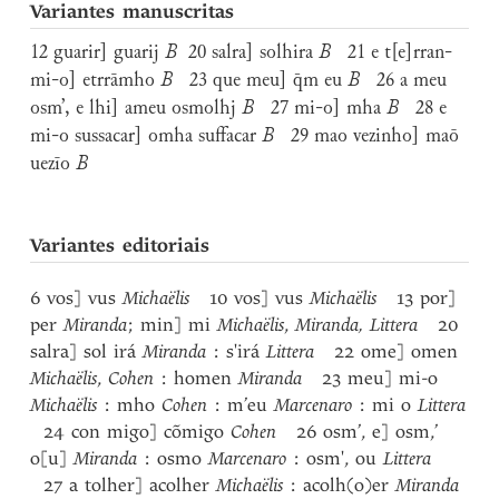
Variantes manuscritas
12 guarir] guarij
B
20 salra] solhira
B
21 e t[e]rran-
mi-o] etrrāmho
B
23 que meu] q̄m eu
B
26 a meu
osm’, e lhi] ameu osmolhj
B
27 mi-o] mha
B
28 e
mi-o sussacar] omha suffacar
B
29 mao vezinho] maō
uezīo
B
Variantes editoriais
6 vos] vus
Michaëlis
10 vos] vus
Michaëlis
13 por]
per
Miranda
; min] mi
Michaëlis
,
Miranda, Littera
20
salra] sol irá
Miranda
: s'irá
Littera
22 ome] omen
Michaëlis
,
Cohen
: homen
Miranda
23 meu] mi-o
Michaëlis
: mho
Cohen
: m’eu
Marcenaro
: mi o
Littera
24 con migo] cõmigo
Cohen
26 osm’, e] osm,’
o[u]
Miranda
: osmo
Marcenaro
: osm', ou
Littera
27 a tolher] acolher
Michaëlis
: acolh(o)er
Miranda