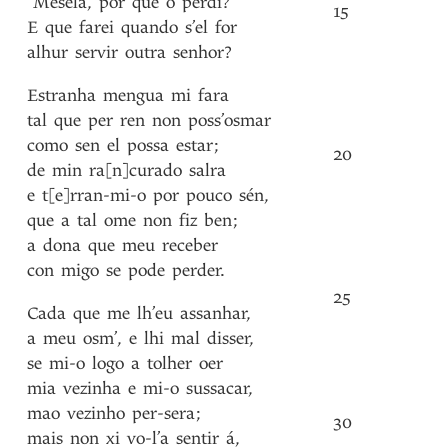
“Mesela
,
por
que
o
perdi?
15
E
que
farei
quando
s’el
for
alhur
servir
outra
senhor?
Estranha
mengua
mi
fara
tal
que
per
ren
non
poss’osmar
como
sen
el
possa
estar
;
20
de
min
ra[n]curado
salra
e
t[e]rran-mi-o
por
pouco
sén
,
que
a
tal
ome
non
fiz
ben
;
a
dona
que
meu
receber
con
migo
se
pode
perder
.
25
Cada
que
me
lh’eu
assanhar
,
a
meu
osm’
,
e
lhi
mal
disser
,
se
mi-o
logo
a
tolher
oer
mia
vezinha
e
mi-o
sussacar
,
mao
vezinho
per-sera
;
30
mais
non
xi
vo-l’a
sentir
á
,