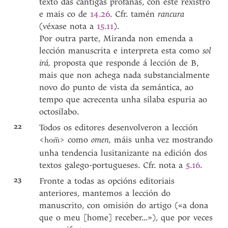
texto das cantigas profanas, con este rexistro
e mais co de
14.26
. Cfr. tamén
rancura
(véxase nota a
15.11
).
Por outra parte, Miranda non emenda a
lección manuscrita e interpreta esta como
sol
irá,
proposta que responde á lección de B,
mais que non achega nada substancialmente
novo do punto de vista da semántica, ao
tempo que acrecenta unha sílaba espuria ao
octosílabo.
22
Todos os editores desenvolveron a lección
<
> como
omen,
máis unha vez mostrando
hom̅
unha tendencia lusitanizante na edición dos
textos galego-portugueses. Cfr. nota a
5.16
.
23
Fronte a todas as opcións editoriais
anteriores, mantemos a lección do
manuscrito, con omisión do artigo («a dona
que o meu [home] receber...»), que por veces