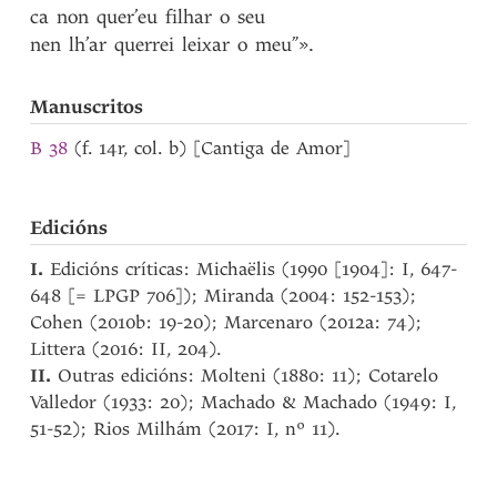
ca
non
quer’eu
filhar
o
seu
nen
lh’ar
querrei
leixar
o
meu”»
.
Manuscritos
B 38
(f. 14r, col. b) [Cantiga de Amor]
Edicións
I.
Edicións críticas: Michaëlis (1990 [1904]: I, 647-
648 [= LPGP 706]); Miranda (2004: 152-153);
Cohen (2010b: 19-20); Marcenaro (2012a: 74);
Littera (2016: II, 204).
II.
Outras edicións: Molteni (1880: 11); Cotarelo
Valledor (1933: 20); Machado & Machado (1949: I,
51-52); Rios Milhám (2017: I, nº 11).