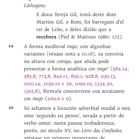
Linhagens:
E dona Tereja Gil, irmã deste dom
Martim Gil, o Bom, foi barregam d’el
rei de Leão, e deles dizião que a
recebera
(Piel & Mattoso 1980: 172).
24
A forma medieval
migo,
con algunhas
variantes (véxase nota a
10.18
), xa convivía
na altura con
comigo,
que aínda pode
1
presentar a forma analítica
con migo
(
584.14
,
585.8
,
773.8
,
846.r1
,
856.1
,
928.8
,
939.13
,
1010.14
,
1039.10 e 26
,
1099.19
,
1234.20
,
1303.8
), fórmula concorrente coa arcaizante
con mego
(
469.6 e 9
).
26
Só achamos a locución adverbial modal
a meu
osmo
‘segundo eu penso’, xerada a partir do
verbo
osmar
, nesta pasaxe trobadoresca;
porén, no século XV, no
Livro das Confissões,
atéstase un número importante de