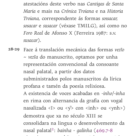
atestacións deste verbo nas
Cantigas de Santa
Maria
e mais na
Crónica Troiana
e na
Historia
Troiana,
correspondente ás formas
sossacar,
sosacar
e
susacar
(véxase TMILG), así como no
Foro Real
de Afonso X (Ferreira 1987: s.v.
susacar
).
28-29
Face á translación mecánica das formas
vezĩo
~
vezĩa
do manuscrito, optamos por unha
representación convencional da consoante
nasal palatal
, a partir dos datos
subministrados polos manuscritos da lírica
profana e tamén da poesía relixiosa.
A existencia de voces acabadas en -
inho
/-
inha
en rima con alternancia da grafía con vogal
nasalizada <ĩ> ou <
> con <inh> ou <ynh>)
y͂
demostra que xa no século XIII se
consolidara na lingua o desenvolvemento da
2
nasal
palatal
:
bainha
-
galinha
(
469.7-8