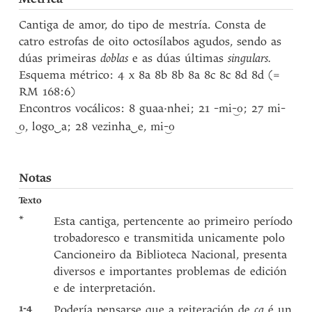
Cantiga de amor, do tipo de mestría. Consta de
catro estrofas de oito octosílabos agudos, sendo as
dúas primeiras
doblas
e as dúas últimas
singulars.
Esquema métrico: 4 x 8a 8b 8b 8a 8c 8c 8d 8d (=
RM 168:6)
Encontros vocálicos: 8 guaa·nhei; 21
; 27
-mi-‿o
mi-
, logo
‿
a; 28 vezinha
‿
e,
‿o
mi-‿o
Notas
Texto
*
Esta cantiga, pertencente ao primeiro período
trobadoresco e transmitida unicamente polo
Cancioneiro da Biblioteca Nacional, presenta
diversos e importantes problemas de edición
e de interpretación.
1-4
Podería pensarse que a reiteración de
ca
é un