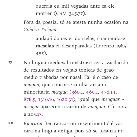
querria eu mil vegadas ante ca ele
morrer (CSM 345.77).
Fóra da poesía, só se atesta nunha ocasión na
Crónica Troiana
:
andauã donas et donzelas, chamándose
meselas
et desanparadas (Lorenzo 1985:
455).
17
Na lingua medieval rexístrase certa vacilación
de resultados en vogais tónicas de grao
medio trabadas por nasal. Tal é o caso de
mingua,
que concorre cunha variante
minoritaria
mengua
(
360.1
,
469.1
,
476.14
,
878.5
,
1316.16
,
1620.31
), igual que
menguar
~
mengar
aparecen a carón de
minguar.
Cfr. nota
a
205.13
.
20
Rancurar
‘ter rancor ou resentimento’ é voz
rara na lingua antiga, pois só se localiza no