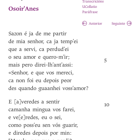
Transcricións
UCollatio
Osoir'Anes
Paráfrase
Anterior
Seguinte
Sazon
é
ja
de
me
partir
de
mia
senhor
,
ca
ja
temp’ei
que
a
servi
,
ca
perdud’ei
o
seu
amor
e
quero-m’ir
;
5
mais
pero
direi-lh’ant’assi
:
«Senhor
,
e
que
vos
mereci
,
ca
non
foi
eu
depois
peor
des
quando
guaanhei
voss’amor?
E
[a]veredes
a
sentir
10
camanha
mingua
vos
farei
,
e
ve[e]redes
,
eu
o
sei
,
como
poss’eu
sen
vós
guarir
,
e
diredes
depois
por
min
: