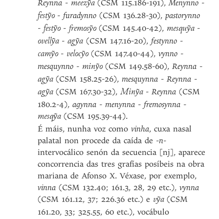
Reynna
-
(CSM 115.186-191),
Menynno
-
meezy͂a
-
furadynno
(CSM 136.28-30),
pastorynno
festy͂o
-
-
(CSM 145.40-42),
-
festy͂o
fremosy͂o
mesquy͂a
-
(CSM 147.16-20),
festynno
-
ovelly͂a
agy͂a
-
(CSM 147.40-44),
vynno
-
camy͂o
velocy͂o
mesquynno
-
(CSM 149.58-60),
Reynna
-
miny͂o
(CSM 158.25-26),
mesquynna
-
Reynna
-
agy͂a
(CSM 167.30-32),
-
Reynna
(CSM
agy͂a
Miny͂a
180.2-4),
agynna
-
menynna
-
fremosynna
-
(CSM 195.39-44).
mesqy͂a
É máis, nunha voz como
vinha
, cuxa nasal
palatal non procede da caída de -
n
-
intervocálico senón da secuencia [nj], aparece
concorrencia das tres grafías posíbeis na obra
mariana de Afonso X. Véxase, por exemplo,
vinna
(CSM 132.40; 161.3, 28, 29 etc.),
vynna
(CSM 161.12, 37; 226.36 etc.) e
(CSM
vy͂a
161.20, 33; 325.55, 60 etc.), vocábulo