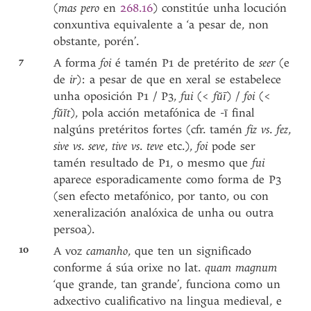
(
mas pero
en
268.16
) constitúe unha locución
conxuntiva equivalente a ‘a pesar de, non
obstante, porén’.
7
A forma
foi
é tamén P1 de pretérito de
seer
(e
de
ir
): a pesar de que en xeral se estabelece
unha oposición P1 / P3,
fui
(<
fŭī
) /
foi
(<
fŭĭt
), pola acción metafónica de -ī final
nalgúns pretéritos fortes (cfr. tamén
fiz vs
.
fez
,
sive
vs
.
seve
,
tive vs
.
teve
etc.),
foi
pode ser
tamén resultado de P1, o mesmo que
fui
aparece esporadicamente como forma de P3
(sen efecto metafónico, por tanto, ou con
xeneralización analóxica de unha ou outra
persoa).
10
A voz
camanho
, que ten un significado
conforme á súa orixe no lat.
quam magnum
‘que grande, tan grande’, funciona como un
adxectivo cualificativo na lingua medieval, e