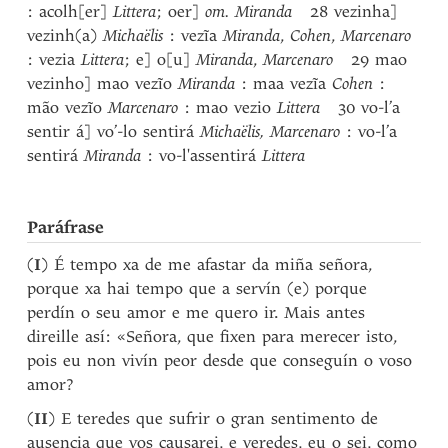
: acolh[er]
Littera
; oer]
om.
Miranda
28 vezinha]
vezinh(a)
Michaëlis
: vezĩa
Miranda
,
Cohen
,
Marcenaro
: vezia
Littera
; e] o[u]
Miranda
,
Marcenaro
29 mao
vezinho] mao vezĩo
Miranda
: maa vezĩa
Cohen
:
mão vezĩo
Marcenaro
: mao vezio
Littera
30 vo-l’a
sentir á] vo’-lo sentirá
Michaëlis, Marcenaro
: vo-l’a
sentirá
Miranda
: vo-l'assentirá
Littera
Paráfrase
(
I
) É tempo xa de me afastar da miña señora,
porque xa hai tempo que a servín (e) porque
perdín o seu amor e me quero ir. Mais antes
direille así: «Señora, que fixen para merecer isto,
pois eu non vivín peor desde que conseguín o voso
amor?
(
II
) E teredes que sufrir o gran sentimento de
ausencia que vos causarei, e veredes, eu o sei, como