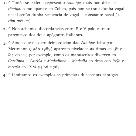
conmigo,
^
Tamén se podería representar
mais non debe ser
cõmigo,
como aparece en Cohen, pois non se trata dunha vogal
nasal senón dunha secuencia de vogal + consoante nasal (<
cŭm mēcum).
^
Non achamos discordancias entre B e V polo estreito
parentesco dos dous apógrafos italianos.
Cantigas
^
Aínda que na derradeira edición das
feita por
ỹa
Mettmann (1986-1989) aparecen niveladas as rimas en -
e –
ĩa
; véxase, por exemplo, como os manuscritos diverxen en
Catelinna
Catelỹa
Madodinna
Madodĩa
Reỹa
~
e
~
en rima con
e
meezỹa
en CSM 54.68 e 78).
^
Limitamos os exemplos ás primeiras duascentas cantigas.