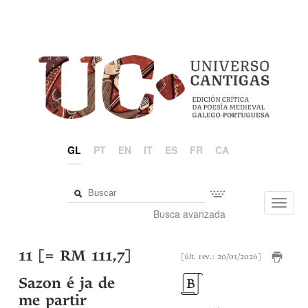
GL
PT
EN
IT
ES
FR
CA
Toggl
Busca avanzada
navig
11 [= RM 111,7]
[últ. rev.: 20/01/2026]
Sazon é ja de
me partir