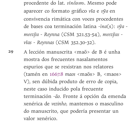
procedente do lat.
. Mesmo pode
vīnĕa
(
m
)
aparecer co formato gráfico
vĩa
e
en
vy͂a
convivencia rimática con voces procedentes
de bases coa terminación latina -
(s):
-
īna
vy͂a
-
Reynna
(CSM 321.53-54),
-
meezy͂a
meezy͂as
vĩas
-
Reynnas
(CSM 352.30-32).
29
A lección manuscrita <maõ> de B é unha
mostra dos frecuentes nasalamentos
espurios que se rexistran nos relatores
(tamén en
1667.8
maos
<maõs> B, <maos>
V), sen dúbida produto de erro de copia,
neste caso inducido pola frecuente
terminación
-ão.
Fronte á opción da emenda
xenérica de
vezinho,
mantemos o masculino
do manuscrito, que podería presentar un
valor xenérico.