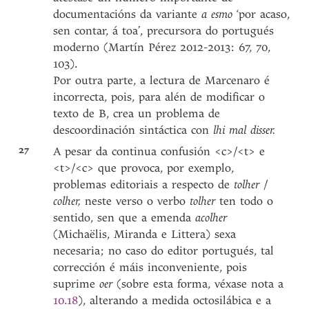
documentacións da variante
a esmo
‘por acaso,
sen contar, á toa’, precursora do portugués
moderno (Martín Pérez 2012-2013: 67, 70,
103).
Por outra parte, a lectura de Marcenaro é
incorrecta, pois, para alén de modificar o
texto de B, crea un problema de
descoordinación sintáctica con
lhi mal disser.
27
A pesar da continua confusión <c>/<t> e
<t>/<c> que provoca, por exemplo,
problemas editoriais a respecto de
tolher
/
colher,
neste verso o verbo
tolher
ten todo o
sentido, sen que a emenda
acolher
(Michaëlis, Miranda e Littera) sexa
necesaria; no caso do editor portugués, tal
corrección é máis inconveniente, pois
suprime
oer
(sobre esta forma, véxase nota a
10.18
), alterando a medida octosilábica e a