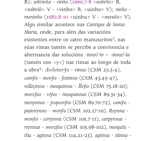
B);
sobrinho
-
vinho
(
1660.7-8
<sobrĩo> B,
<sobriõ> V - <vinho> B, <uinho> V);
vinho
-
meninho
(
1682.8-10
<uinhu> V - <menĩo> V).
Algo similar acontece nas
Cantigas de Santa
Maria
, onde, para alén das variacións
3
existentes entre os catro
manuscritos
, nas
súas rimas tamén se percibe a convivencia e
alternancia das solucións -
inno
/-
ĩo
~ -
inna
/-
ĩa
(tamén con <y>) nas rimas ao longo de toda
4
a
obra
:
-
vinno
(CSM 23.3-4),
Archetecry͂o
-
-
festinno
(CSM 43.45-47),
camy͂o
meny͂o
velloçinna
-
mesquinna
-
(CSM 75.18-20),
Rey͂a
-
-
mesquinnas
(CSM 89.31-34),
meezy͂as
rey͂as
menynnos
-
(CSM 89.70-72),
-
pequeny͂os
camy͂o
pastorynno
-
(CSM 102.17-19),
Reynna
-
meny͂o
-
cortynna
(CSM 105.7-11),
carpynnas
-
meny͂a
reynnas
-
(CSM 105.98-102),
mesquĩa
-
meezy͂as
tĩia
-
aginna
(CSM 114.21-23),
aginna
-
tiinna
-