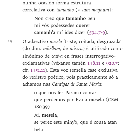
nunha ocasión forma estrutura
correlativa con
tamanho
(<
tam
magnum
):
Non creo que
tamanho
ben
mi vós podessedes querer
camanh’
a mí ides dizer (
594.7-9
).
14
O adxectivo
mesela
‘triste, coitada, desgrazada’
(do dim.
, de
) é utilizado como
mĭsĕllam
misera
sinónimo de
cativa
en frases interrogativo-
exclamativas (véxanse tamén
148.11
e
920.7
;
cfr.
1451.11
). Esta voz semella case exclusiva
do rexistro poético, pois practicamente só a
achamos nas
Cantigas de Santa Maria
:
o que nos fez Paraiso cobrar
que perdemos per Eva a
mesela
(CSM
180.39)
Ai,
mesela,
se perez este
, que é cousa atan
miny͂o
bela,