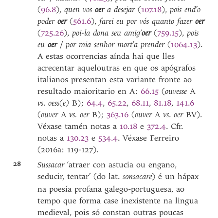
(
96.8
),
quen vos
oer
a desejar
(
107.18
),
pois end’o
poder
oer
(
561.6
),
farei eu por vós quanto fazer
oer
(
725.26
),
poi-la dona seu amig’
oer
(
759.15
),
pois
eu
oer
/
por mia senhor mort’a prender
(
1064.13
).
A estas ocorrencias aínda hai que lles
acrecentar aqueloutras en que os apógrafos
italianos presentan esta variante fronte ao
resultado maioritario en A:
66.15
(
ouvesse
A
vs
.
oess(e)
B);
64.4
,
65.22
,
68.11
,
81.18
,
141.6
(
ouver
A
vs. oer
B);
363.16
(
ouver
A
vs
.
oer
BV).
Véxase tamén notas a
10.18
e
372.4
. Cfr.
notas a
130.23
e
534.4
. Véxase Ferreiro
(2016a: 119-127).
28
Sussacar
‘atraer con astucia ou engano,
seducir, tentar’ (do lat.
) é un hápax
sonsacāre
na poesía profana galego-portuguesa, ao
tempo que forma case inexistente na lingua
medieval, pois só constan outras poucas