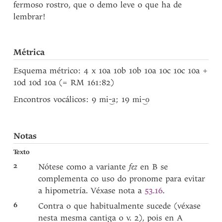
fermoso rostro, que o demo leve o que ha de
lembrar!
Métrica
Esquema métrico: 4 x 10a 10b 10b 10a 10c 10c 10a +
10d 10d 10a (= RM 161:82)
Encontros vocálicos: 9
; 19
mi-‿a
mi-‿o
Notas
Texto
2
Nótese como a variante
fez
en B se
complementa co uso do pronome para evitar
a hipometría. Véxase nota a
53.16
.
6
Contra o que habitualmente sucede (véxase
nesta mesma cantiga o v. 2), pois en A