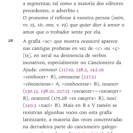
a segmentar, tal como a maioría dos editores
precedentes, o adverbio
i
.
O pronome
el
refírese á esoutra persoa (
outre
,
vv. 15, 16;
ome
, v. 19) que
quiser dizer
á
sennor
o
amor que o trobador sente por ela.
28
A grafía <sc> que mostra
escaescerá
aparece
nas cantigas profanas en vez de <c> ou <ç>
[ts], en xeral na desinencia de verbos
incoativos, especialmente no Cancioneiro da
Ajuda:
connoscer
(
117.19
,
138.2
,
142.16
<conhocer> B),
connoscesse
(
127.21
<cõnosciesse> A, <conhocesse> B),
escaescer
(
130.13
,
138.10
,
227.15
<escaecer>~<escaeçer>
B),
escaescerá
(175.28 <es caeçera> B),
nasci
(
140.3
<naci> B). Mais en B e V tamén se
rexistran algunhas voces con esta grafía
latinizante, a maioría das veces concentradas
na derradeira parte do cancioneiro galego-