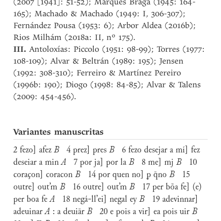
(2007 [1941]: 51-52); Marques Braga (1945: 164-
165); Machado & Machado (1949: I, 306-307);
Fernández Pousa (1953: 6); Arbor Aldea (2016b);
Rios Milhám (2018a: II, nº 175).
III.
Antoloxías: Piccolo (1951: 98-99); Torres (1977:
108-109); Alvar & Beltrán (1989: 195); Jensen
(1992: 308-310); Ferreiro & Martínez Pereiro
(1996b: 190); Diogo (1998: 84-85); Alvar & Talens
(2009: 454-456).
Variantes manuscritas
2 fezo] afez
B
4 prez] pres
B
6 fezo desejar a mí] fez
deseiar a min
A
7 por ja] por la
B
8 me] mj
B
10
coraçon] coracon
B
14 por quen no] ꝑ q̄no
B
15
outre] out’m
B
16 outre] out’m
B
17 per bõa fe] (e)
per boa fe
A
18 negá-ll’ei] negal ey
B
19 adevinnar]
adeuinar
A
: a deuiār
B
20 e pois a vir] ea pois uir
B