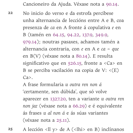
Cancioneiro da Ajuda. Véxase nota a
90.14
.
22
No inicio do verso e da estrofa percíbese
unha alternancia de leccións entre A e B, coa
presenza de
ca
en A fronte á copulativa
e
en
B (tamén en
64.15
,
94.22
,
137.9
,
349.9
,
979.14
); noutras pasaxes, achamos tamén a
alternancia contraria, con
e
en A e
ca
~
que
en B(V) (véxase nota a
80.14
). E resulta
significativo que en
526.15
, fronte a <Ca> en
B se perciba vacilación na copia de V: <(E)
Ca>.
A frase formularia
u outra ren non á
‘certamente, sen dúbida’, que só volve
aparecer en
1327.20
, ten a variante
u outra ren
non jaz
(véxase nota a
66.29
) e é equivalente
ás frases
u al non
á
e ás súas variantes
(véxase nota a
25.11
).
25
A lección <ll y> de A (<lhi> en B) inclínanos