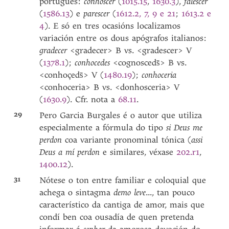
portugués:
conhoscer
(
1015.15
,
1630.3
),
falescer
(
1586.13
) e
parescer
(
1612.2, 7, 9 e 21
;
1613.2 e
4
). E só en tres ocasións localizamos
variación entre os dous apógrafos italianos:
gradecer
<gradecer> B vs. <gradescer> V
(
1378.1
);
conhocedes
<cognosceds̄> B vs.
<conhoçeds̄> V
(
1480.19
);
conhoceria
<conhoceria> B vs. <donhosceria> V
(
1630.9
). Cfr. nota a
68.11
.
29
Pero Garcia Burgales é o autor que utiliza
especialmente a fórmula do tipo
si Deus me
perdon
coa variante pronominal tónica (
assi
Deus a mí perdon
e similares, véxase
202.r1
,
1400.12
).
31
Nótese o ton entre familiar e coloquial que
achega o sintagma
demo leve
..., tan pouco
característico da cantiga de amor, mais que
condí ben coa ousadía de quen pretenda