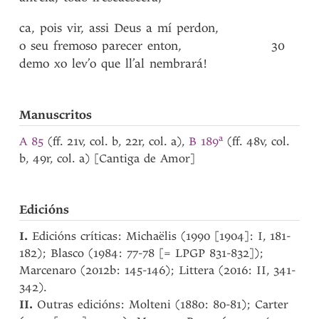
ca
,
pois
vir
,
assi
Deus
a
mí
perdon
,
o
seu
fremoso
parecer
enton
,
30
demo
xo
lev’o
que
ll’al
nembrará!
Manuscritos
a
A 85
(ff. 21v, col. b, 22r, col. a),
B 189
(ff. 48v, col.
b, 49r, col. a) [Cantiga de Amor]
Edicións
I.
Edicións críticas: Michaëlis (1990 [1904]: I, 181-
182); Blasco (1984: 77-78 [= LPGP 831-832]);
Marcenaro (2012b: 145-146); Littera (2016: II, 341-
342).
II.
Outras edicións: Molteni (1880: 80-81); Carter