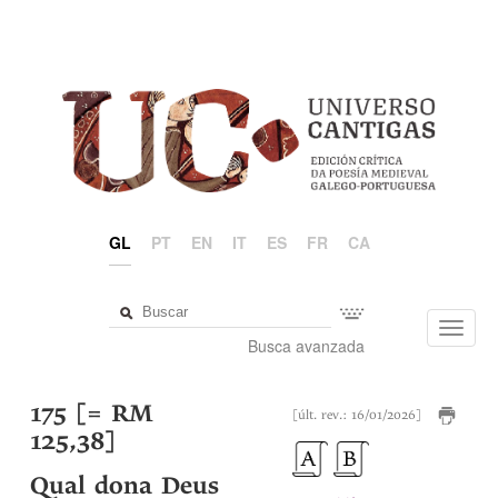
GL
PT
EN
IT
ES
FR
CA
Toggl
Busca avanzada
navig
175 [= RM
[últ. rev.: 16/01/2026]
125,38]
Qual dona Deus