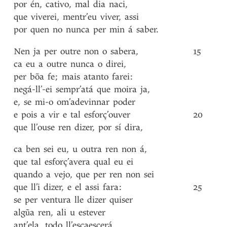
por
én
,
cativo
,
mal
dia
naci
,
que
viverei
,
mentr’eu
viver
,
assi
por
quen
no
nunca
per
min
á
saber
.
Nen
ja
per
outre
non
o
sabera
,
15
ca
eu
a
outre
nunca
o
direi
,
per
bõa
fe
;
mais
atanto
farei
:
negá-ll’-ei
sempr’atá
que
moira
ja
,
e
,
se
mi-o
om’adevinnar
poder
e
pois
a
vir
e
tal
esforç’ouver
20
que
ll’ouse
ren
dizer
,
por
sí
dira
,
ca
ben
sei
eu
,
u
outra
ren
non
á
,
que
tal
esforç’avera
qual
eu
ei
quando
a
vejo
,
que
per
ren
non
sei
que
ll’i
dizer
,
e
el
assi
fara
:
25
se
per
ventura
lle
dizer
quiser
algũa
ren
,
ali
u
estever
ant’ela
,
todo
ll’escaescerá
,