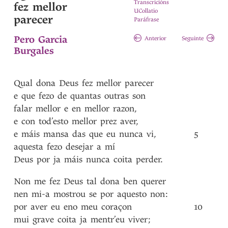
Transcricións
fez mellor
UCollatio
parecer
Paráfrase
Pero Garcia
Anterior
Seguinte
Burgales
Qual
dona
Deus
fez
mellor
parecer
e
que
fezo
de
quantas
outras
son
falar
mellor
e
en
mellor
razon
,
e
con
tod’esto
mellor
prez
aver
,
e
máis
mansa
das
que
eu
nunca
vi
,
5
aquesta
fezo
desejar
a
mí
Deus
por
ja
máis
nunca
coita
perder
.
Non
me
fez
Deus
tal
dona
ben
querer
nen
mi-a
mostrou
se
por
aquesto
non
:
por
aver
eu
eno
meu
coraçon
10
mui
grave
coita
ja
mentr’eu
viver
;