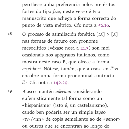
percíbese unha preferencia polos pretéritos
fortes do tipo
fezo
, neste verso é B o
manuscrito que achega a forma correcta do
punto de vista métrico. Cfr. nota a
56.16
.
18
O proceso de asimilación fonética [ɾʎ] > [ʎ]
nas formas de futuro con pronome
mesoclítico (véxase nota a
21.3
) son moi
ocasionais nos apógrafos italianos, como
mostra neste caso B, que ofrece a forma
negá-lo-ei
. Nótese, tamén, que a crase en
ll’-ei
encobre unha forma pronominal contracta
llo.
Cfr. nota a
142.29
.
19
Blasco mantén
adevinar
considerando
eufemisticamente tal forma como un
«hispanisme» (isto é, un castelanismo),
cando ben podería ser un simple lapso
<n>/<nn> de copia semellante ao de <senor>
ou outros que se encontran ao longo do