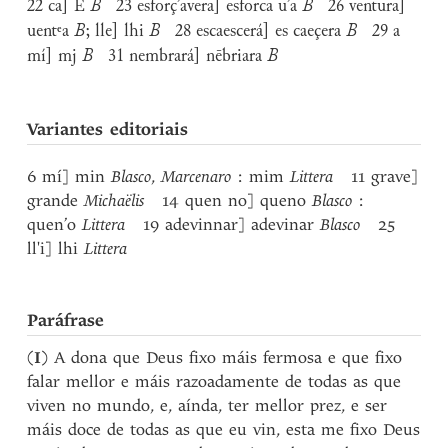
22 ca] E
B
23 esforç’avera] esforca u’a
B
26 ventura]
uentᵉa
B
; lle] lhi
B
28 escaescerá] es caeçera
B
29 a
mí] mj
B
31 nembrará] nēbriara
B
Variantes editoriais
6 mí] min
Blasco
,
Marcenaro
: mim
Littera
11 grave]
grande
Michaëlis
14 quen no] queno
Blasco
:
quen’o
Littera
19 adevinnar] adevinar
Blasco
25
ll'i] lhi
Littera
Paráfrase
(
I
) A dona que Deus fixo máis fermosa e que fixo
falar mellor e máis razoadamente de todas as que
viven no mundo, e, aínda, ter mellor prez, e ser
máis doce de todas as que eu vin, esta me fixo Deus