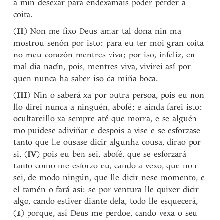
a min desexar para endexamais poder perder a
coita.
(
II
) Non me fixo Deus amar tal dona nin ma
mostrou senón por isto: para eu ter moi gran coita
no meu corazón mentres viva; por iso, infeliz, en
mal día nacín, pois, mentres viva, vivirei así por
quen nunca ha saber iso da miña boca.
(
III
) Nin o saberá xa por outra persoa, pois eu non
llo direi nunca a ninguén, abofé; e aínda farei isto:
ocultareillo xa sempre até que morra, e se alguén
mo puidese adiviñar e despois a vise e se esforzase
tanto que lle ousase dicir algunha cousa, dirao por
si, (
IV
) pois eu ben sei, abofé, que se esforzará
tanto como me esforzo eu, cando a vexo, que non
sei, de modo ningún, que lle dicir nese momento, e
el tamén o fará así: se por ventura lle quixer dicir
algo, cando estiver diante dela, todo lle esquecerá,
(
1
) porque, así Deus me perdoe, cando vexa o seu