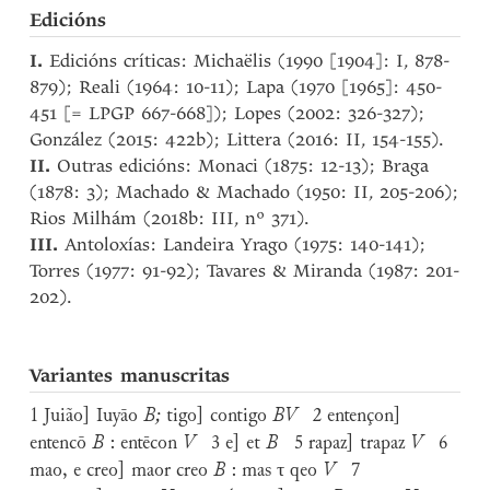
Edicións
I.
Edicións críticas: Michaëlis (1990 [1904]: I, 878-
879); Reali (1964: 10-11); Lapa (1970 [1965]: 450-
451 [= LPGP 667-668]); Lopes (2002: 326-327);
González (2015: 422b); Littera (2016: II, 154-155).
II.
Outras edicións: Monaci (1875: 12-13); Braga
(1878: 3); Machado & Machado (1950: II, 205-206);
Rios Milhám (2018b: III, nº 371).
III.
Antoloxías: Landeira Yrago (1975: 140-141);
Torres (1977: 91-92); Tavares & Miranda (1987: 201-
202).
Variantes manuscritas
1 Juião] Iuyāo
B;
tigo] contigo
BV
2 entençon]
entencō
B
: entēcon
V
3 e] et
B
5 rapaz] trapaz
V
6
mao, e creo] maor creo
B
: mas τ qeo
V
7