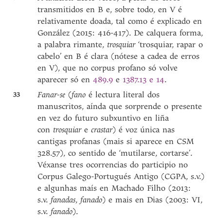
transmitidos en B e, sobre todo, en V é
relativamente doada, tal como é explicado en
González (2015: 416-417). De calquera forma,
a palabra rimante,
trosquiar
‘trosquiar, rapar o
cabelo’ en B é clara (nótese a cadea de erros
en V), que no corpus profano só volve
aparecer só en
489.9
e
1387.13 e 14
.
33
Fanar-se
(
fano
é lectura literal dos
manuscritos, aínda que sorprende o presente
en vez do futuro subxuntivo en liña
con
trosquiar
e
crastar
) é voz única nas
cantigas profanas (mais si aparece en CSM
328.57), co sentido de ‘mutilarse, cortarse’.
Véxanse tres ocorrencias do participio no
Corpus Galego-Portugués Antigo (CGPA, s.v.)
e algunhas maís en Machado Filho (2013:
s.v.
fanadas
,
fanado
) e mais en Dias (2003: VI,
s.v.
fanado
).