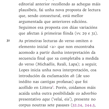
editorial anterior recollendo as achegas máis
plausíbeis, fai unha nova proposta de lectura
que, sendo conxectural, está mellor
argumentada que anteriores edicións.
Seguimos esa proposta con dúas variacións
que afectan á primeiras fiinda (vv. 29 e 31).
31
As primeiras lecturas do verso omiten o
elemento inicial <a> que non encontraba
acomodo a partir dunha interpretación da
secuencia final que xa completaba a medida
do verso (Michaëlis, Reali, Lapa); a seguir,
Lopes inicia unha nova interpretación, coa
introdución da exclamación
ah
(de uso
inédito nas cantigas profanas) que foi
1
acollido en
Littera
. Porén, coidamos máis
acaída unha outra posibilidade co adverbio
presentativo
aque
(‘velaí, eis’), presente no
corpus noutras sete pasaxes (
52.24
,
244.5
,