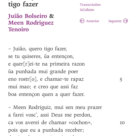
tigo fazer
Transcricións
UCollatio
Juião Bolseiro
&
Meen Rodriguez
Anterior
Seguinte
Tenoiro
–
Juião
,
quero
tigo
fazer
,
se
tu
quiseres
,
ũa
entençon
,
e
quer[r]ei-te
na
primeira
razon
ũa
punhada
mui
grande
poer
eno
rostr[o]
,
e
chamar-te
rapaz
5
mui
mao
;
e
creo
que
assi
faz
boa
entençon
quen
a
quer
fazer
.
–
Meen
Rodriguiz
,
mui
sen
meu
prazer
a
farei
vosc’
,
assi
Deus
me
perdon
,
ca
vos
averei
de
chamar
«cochon»
,
10
pois
que
eu
a
punhada
receber
;