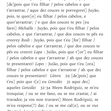
[de]pois que t’eu filhar / pelos cabelos e que
t’arrastrar, / aque dez couces te porregerei] Juyão,
pois, te quer[o] eu filhar / pelos cabelos, e
quer’arrastrar; / e que dos couces te pes [eu
farei]
Michaëlis
: Juyão, pois que t’eu filhar / pelos
cabelos, e que t’arrastrar, / que dos couces te pês eu
creerey
Reali
: Juyão, pois que t’eu [for] filhar /
pelos cabelos e que t’arrastrar, / que dos couces te
pês eu creerei
Lapa
: Juïão, pois que t’[or’] eu filhar
/ pelos cabelos e que t’arrastrar / ah que dez couces
te presentarei!
Lopes
: Juião, pois que t’eu [ora]
filhar / pelos cabelos e que t’arrastrar / ah que dez
couces te presentarei!
Littera
29 [de]pois] que
t’eu] pois que t[e] eu
González
31 aque dez]
aqueles
González
32-34 Meen Rodriguiz, se m’eu
trosquiar, / ou se me fano, ou se me crastar, / ai
travador, ja vos non travarei] Meen Rodriguiz, se
m’eu respons(?) dar, / ou se me cal(o), ou se vus