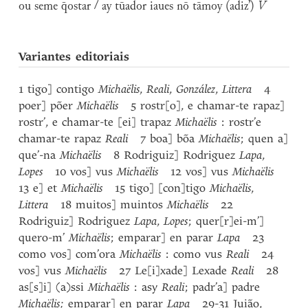
ou seme q̄ostar / ay tūador iaues nō tāmoy (adiz’)
V
Variantes editoriais
1 tigo] contigo
Michaëlis
,
Reali
,
González
,
Littera
4
poer] põer
Michaëlis
5 rostr[o], e chamar-te rapaz]
rostr’, e chamar-te [ei] trapaz
Michaëlis
: rostr’e
chamar-te rapaz
Reali
7 boa] bõa
Michaëlis
; quen a]
que’-na
Michaëlis
8 Rodriguiz] Rodriguez
Lapa
,
Lopes
10 vos] vus
Michaëlis
12 vos] vus
Michaëlis
13 e] et
Michaëlis
15 tigo] [con]tigo
Michaëlis
,
Littera
18 muitos] muintos
Michaëlis
22
Rodriguiz] Rodriguez
Lapa
,
Lopes
; quer[r]ei-m’]
quero-m’
Michaëlis
; emparar] en parar
Lapa
23
como vos] com’ora
Michaëlis
: como vus
Reali
24
vos] vus
Michaëlis
27 Le[i]xade] Lexade
Reali
28
as[s]i] (a)ssi
Michaëlis
: asy
Reali
; padr’a] padre
Michaëlis;
emparar] en parar
Lapa
29-31 Juião,