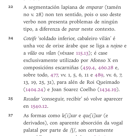
22
A segmentación lapiana de
emparar
(tamén
no v. 28) non ten sentido, pois o uso deste
verbo non presenta problemas de ningún
tipo, a diferenza de
parar
neste contexto.
24
Coteife
‘soldado inferior, cabaleiro vilán’ é
unha voz de orixe árabe que se liga a
nojoso
e
a
vilão
ou
vilan
(véxase
115.13
); é case
exclusivamente utilizado por Afonso X en
composicións escarniñas (
459.4
,
460.28
e,
sobre todo,
477
, vv. 1, 5, 6, 11 e
489
, vv. 6, 7,
13, 19, 25, 31), para alén de Roi Queimado
(
1404.24
) e Joan Soarez Coelho (
1434.19
).
25
Recadar
‘conseguir, recibir’ só volve aparecer
en
1540.12
.
27
As formas como
le[i]xar
e
que[i]xar
(e
derivados), con aparente absorción da vogal
palatal por parte de /ʃ/, son certamente