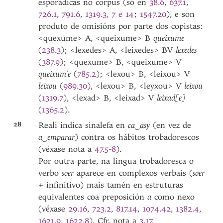
esporádicas no corpus (só en
38.6
,
637.1
,
726.1
,
791.6
,
1319.3, 7 e 14
;
1547.20
), e son
produto de omisións por parte dos copistas:
<quexume> A, <queixume> B
queixume
(
238.3
); <lexedes> A, <leixedes> BV
lexedes
(
387.9
); <quexume> B, <queixume> V
queixum’e
(
785.2
); <lexou> B, <leixou> V
leixou
(
989.30
), <lexou> B, <leyxou> V
leixou
(
1319.7
), <lexad> B, <leixad> V
leixad[e]
(
1365.2
).
28
Reali indica sinalefa en
ca‿asy
(en vez de
a‿emparar
) contra os hábitos trobadorescos
(véxase nota a
47.5-8
).
Por outra parte, na lingua trobadoresca o
verbo
soer
aparece en complexos verbais (
soer
+ infinitivo) mais tamén en estruturas
equivalentes coa preposición
a
como nexo
(véxase
29.16
,
723.2
,
817.14
,
1074.42
,
1382.4
,
1621.9
,
1622.8
). Cfr. nota a
3.17
.