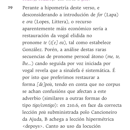
29
Perante a hipometría deste verso, e
desconsiderando a introdución de
for
(Lapa)
e
ora
(Lopes, Littera), o recurso
aparentemente máis económico sería a
restauración da vogal elidida no
pronome
te
(
t[e] eu
), tal como estabelece
González. Porén, a análise destas raras
secuencias de pronome persoal átono (
me, te,
lhe...
) cando seguida por voz iniciada por
vogal revela que a sinalefa é sistemática. É
por isto que preferimos restaurar a
forma
[de]pois
, tendo en conta que no corpus
se achan confusións que afectan a este
adverbio (similares a outras formas do
tipo
tigo/contigo
): en 210.6, en face da correcta
lección
pois
subministrada polo Cancioneiro
da Ajuda, B achega a lección hipermétrica
<depoys>. Canto ao uso da locución