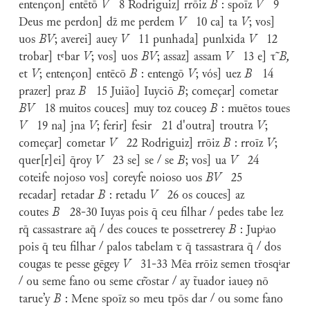
entençon] entētō
V
8 Rodriguiz] rrōiz
B
: spoīz
V
9
Deus me perdon] dz̄ me perdem
V
10 ca] ta
V
; vos]
uos
BV
; averei] auey
V
11 punhada] punlxida
V
12
trobar] tᵉbar
V
; vos] uos
BV
; assaz] assam
V
13 e] τ̃
B,
et
V
; entençon] entēcō
B
: entengō
V
; vós] uez
B
14
prazer] praz
B
15 Juião] Iuyciō
B
; começar] cometar
BV
18 muitos couces] muy toz couceꝯ
B
: muētos toues
V
19 na] jna
V
; ferir] fesir 21 d'outra] troutra
V
;
começar] cometar
V
22 Rodriguiz] rrōiz
B
: rroīz
V
;
quer[r]ei] q̄roy
V
23 se] se / se
B
; vos] ua
V
24
coteife nojoso vos] coreyfe noioso uos
BV
25
recadar] retadar
B
: retadu
V
26 os couces] az
coutes
B
28-30 Iuyas pois q̄ ceu filhar / pedes tabe lez
rq̄ cassastrare aq̄ / des couces te possetrerey
B
: Jupⁱao
pois q̄ teu filhar / palos tabelam ꞇ q̄ tassastrara q̄ / dos
cougas te pesse gēgey
V
31-33 Mēa rrōiz semen tr̄osqⁱar
/ ou seme fano ou seme cr͂ostar / ay t̃uador iaueꝯ nō
tarue’y
B
: Mene spoīz so meu tpōs dar / ou some fano