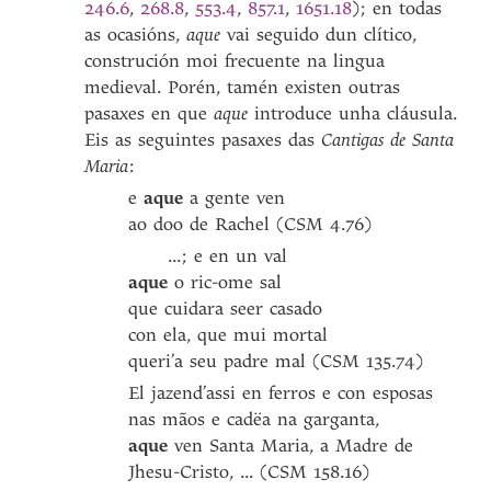
246.6
,
268.8
,
553.4
,
857.1
,
1651.18
); en todas
as ocasións,
aque
vai seguido dun clítico,
construción moi frecuente na lingua
medieval. Porén, tamén existen outras
pasaxes en que
aque
introduce unha cláusula.
Eis as seguintes pasaxes das
Cantigas de Santa
Maria
:
e
aque
a gente ven
ao doo de Rachel (CSM 4.76)
...; e en un val
aque
o ric-ome sal
que cuidara seer casado
con ela, que mui mortal
queri’a seu padre mal (CSM 135.74)
El jazend’assi en ferros e con esposas
nas mãos e cadëa na garganta,
aque
ven Santa Maria, a Madre de
Jhesu-Cristo, ... (CSM 158.16)