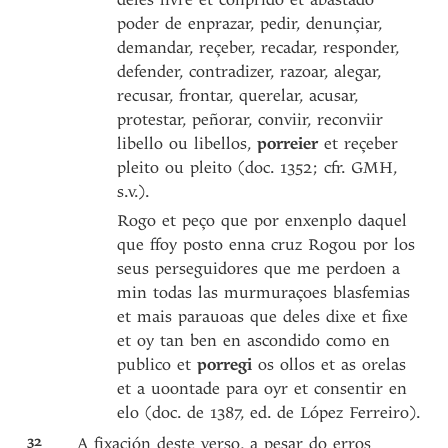
poder de enprazar, pedir, denunçiar,
demandar, reçeber, recadar, responder,
defender, contradizer, razoar, alegar,
recusar, frontar, querelar, acusar,
protestar, peñorar, conviir, reconviir
libello ou libellos,
porreier
et reçeber
pleito ou pleito (doc. 1352; cfr. GMH,
s.v.).
Rogo et peço que por enxenplo daquel
que ffoy posto enna cruz Rogou por los
seus perseguidores que me perdoen a
min todas las murmuraçoes blasfemias
et mais parauoas que deles dixe et fixe
et oy tan ben en ascondido como en
publico et
porregi
os ollos et as orelas
et a uoontade para oyr et consentir en
elo (doc. de 1387, ed. de López Ferreiro).
32
A fixación deste verso, a pesar do erros