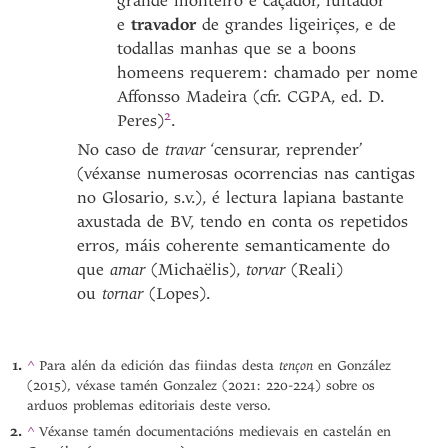
grande monteiro e caçador, luitador
e
travador
de grandes ligeiriçes, e de
todallas manhas que se a boons
homeens requerem: chamado per nome
Affonsso Madeira (cfr. CGPA, ed. D.
2
Peres)
.
No caso de
travar
‘censurar, reprender’
(véxanse numerosas ocorrencias nas cantigas
no Glosario, s.v.), é lectura lapiana bastante
axustada de BV, tendo en conta os repetidos
erros, máis coherente semanticamente do
que
amar
(Michaëlis),
torvar
(Reali)
ou
tornar
(Lopes).
tençon
^
Para alén da edición das fiindas desta
en González
(2015), véxase tamén Gonzalez (2021: 220-224) sobre os
arduos problemas editoriais deste verso.
^
Véxanse tamén documentacións medievais en castelán en