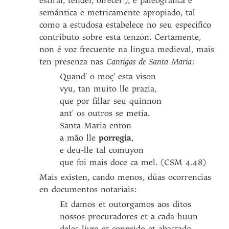
estirar, tender, ofrecer’), é paleográfica e
semántica e metricamente apropiado, tal
como a estudosa estabelece no seu específico
contributo sobre esta tenzón. Certamente,
non é voz frecuente na lingua medieval, mais
ten presenza nas
Cantigas de Santa Maria
:
Quand' o moç' esta vison
vyu, tan muito lle prazia,
que por fillar seu quinnon
ant' os outros se metia.
Santa Maria enton
a mão lle
porregia
,
e deu-lle tal comuyon
que foi mais doce ca mel. (CSM 4.48)
Mais existen, cando menos, dúas ocorrencias
en documentos notariais:
Et damos et outorgamos aos ditos
nossos procuradores et a cada huun
deles livre et conprido et abastado