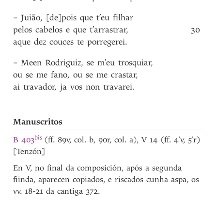
–
Juião
,
[de]pois
que
t’eu
filhar
pelos
cabelos
e
que
t’arrastrar
,
30
aque
dez
couces
te
porregerei
.
–
Meen
Rodriguiz
,
se
m’eu
trosquiar
,
ou
se
me
fano
,
ou
se
me
crastar
,
ai
travador
,
ja
vos
non
travarei
.
Manuscritos
bis
B 403
(ff. 89v, col. b, 90r, col. a), V 14 (ff. 4’v, 5’r)
[Tenzón]
En V, no final da composición, após a segunda
fiinda, aparecen copiados, e riscados cunha aspa, os
vv. 18-21 da cantiga 372.