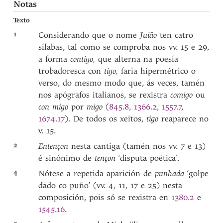
Notas
Texto
1
Considerando que o nome
Juião
ten catro
sílabas, tal como se comproba nos vv. 15 e 29,
a forma
contigo,
que alterna na poesía
trobadoresca con
tigo,
faría hipermétrico o
verso, do mesmo modo que, ás veces, tamén
nos apógrafos italianos, se rexistra
comigo
ou
con migo
por
migo
(
845.8
,
1366.2
,
1557.7
,
1674.17
). De todos os xeitos,
tigo
reaparece no
v. 15.
2
Entençon
nesta cantiga (tamén nos vv. 7 e 13)
é sinónimo de
tençon
‘disputa poética’.
4
Nótese a repetida aparición de
punhada
‘golpe
dado co puño’ (vv. 4, 11, 17 e 25) nesta
composición, pois só se rexistra en
1380.2
e
1545.16
.