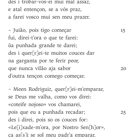
des
i
trobar-vos-ei
mui
mal
assaz
,
e
atal
entençon
,
se
a
vós
praz
,
a
farei
vosco
mui
sen
meu
prazer
.
–
Juião
,
pois
tigo
começar
15
fui
,
direi-t’ora
o
que
te
farei
:
ũa
punhada
grande
te
darei
;
des
i
quer[r]ei-te
muitos
couces
dar
na
garganta
por
te
ferir
peor
,
que
nunca
vilão
aja
sabor
20
d’outra
tençon
comego
começar
.
–
Meen
Rodriguiz
,
quer[r]ei-m’emparar
,
se
Deus
me
valha
,
como
vos
direi
:
«coteife
nojoso»
vos
chamarei
,
pois
que
eu
a
punhada
recadar
;
25
des
i
direi
,
pois
so
os
couces
for
:
«Le[i]xade-m’ora
,
por
Nostro
Sen[h]or»
,
ca
as[s]i
se
sol
meu
padr’a
emparar
.