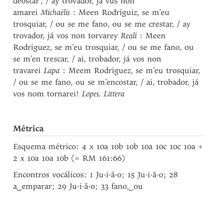
dẽostar’, / ay trovador, ja vus non
amarei
Michaëlis
: Meen Rodríguiz, se m’eu
trosquiar, / ou se me fano, ou se me crestar, / ay
trovador, já vos non torvarey
Reali
: Meen
Rodríguez, se m’eu trosquiar, / ou se me fano, ou
se m’en trescar, / ai, trobador, já vos non
travarei
Lapa
: Meem Rodriguez, se m’eu trosquiar,
/ ou se me fano, ou se m’encostar, / ai, trobador, já
vos nom tornarei!
Lopes, Littera
Métrica
Esquema métrico: 4 x 10a 10b 10b 10a 10c 10c 10a +
2 x 10a 10a 10b (= RM 161:66)
Encontros vocálicos: 1 Ju·i·ã·o; 15 Ju·i·ã·o; 28
a
‿
emparar; 29 Ju·i·ã·o; 33 fano,
‿
ou