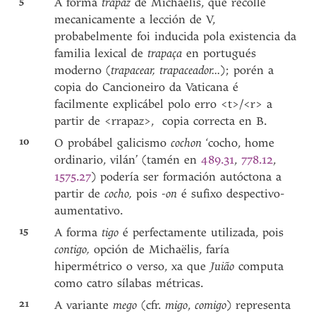
5
A forma
trapaz
de Michaëlis, que recolle
mecanicamente a lección de V,
probabelmente foi inducida pola existencia da
familia lexical de
trapaça
en portugués
moderno (
trapacear, trapaceador...
); porén a
copia do Cancioneiro da Vaticana é
facilmente explicábel polo erro <t>/<r> a
partir de <rrapaz>, copia correcta en B.
10
O probábel galicismo
cochon
‘cocho, home
ordinario, vilán’ (tamén en
489.31
,
778.12
,
1575.27
) podería ser formación autóctona a
partir de
cocho,
pois
-on
é sufixo despectivo-
aumentativo.
15
A forma
tigo
é perfectamente utilizada, pois
contigo,
opción de Michaëlis, faría
hipermétrico o verso, xa que
Juião
computa
como catro sílabas métricas.
21
A variante
mego
(cfr.
migo
,
comigo
) representa