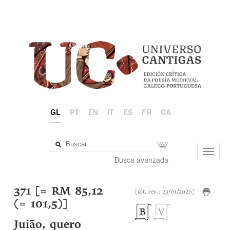
GL
PT
EN
IT
ES
FR
CA
Toggl
Busca avanzada
navig
371 [= RM 85,12
[últ. rev.: 23/01/2026]
(= 101,5)]
Juião, quero