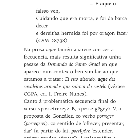
... E
aque
o
falsso ven,
Cuidando que era morta, e foi da barca
decer
e dereit’aa hermida foi por oraçon fazer
(CSM 287.38)
Na prosa
aque
tamén aparece con certa
frecuencia, mais resulta significativa unha
pasaxe da
Demanda do Santo Graal
en que
aparece nun contexto ben similar ao que
estamos a tratar:
El esto dizendo,
aque
dez
cavaleiros armados que sairom do castelo
(véxase
CGPA, ed. I. Freire Nunes).
Canto á problemática secuencia final do
verso <possetrerey> B, <pesse gēgey> V, a
proposta de González, co verbo
porreger
(
porregerei
), co sentido de ‘ofrecer, presentar,
dar’ (a partir do lat.
porr
ĭ
g
ĕ
re
‘estender,