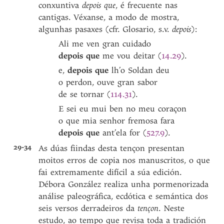
conxuntiva
depois que
, é frecuente nas
cantigas. Véxanse, a modo de mostra,
algunhas pasaxes (cfr. Glosario, s.v.
depois
):
Ali me ven gran cuidado
depois que
me vou deitar (
14.29
).
e,
depois que
lh’o Soldan deu
o perdon, ouve gran sabor
de se tornar (
114.31
).
E sei eu mui ben no meu coraçon
o que mia senhor fremosa fara
depois que
ant’ela for (
527.9
).
29-34
As dúas fiindas desta tençon presentan
moitos erros de copia nos manuscritos, o que
fai extremamente difícil a súa edición.
Débora González realiza unha pormenorizada
análise paleográfica, ecdótica e semántica dos
seis versos derradeiros da
tençon
. Neste
estudo, ao tempo que revisa toda a tradición