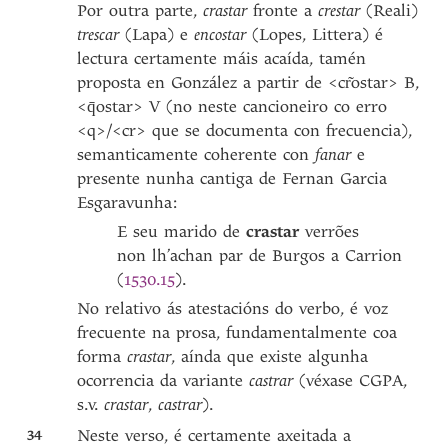
Por outra parte,
crastar
fronte a
crestar
(Reali)
trescar
(Lapa) e
encostar
(Lopes, Littera) é
lectura certamente máis acaída, tamén
proposta en González a partir de <cr͂ostar> B,
<q̄ostar> V (no neste cancioneiro co erro
<q>/<cr> que se documenta con frecuencia),
semanticamente coherente con
fanar
e
presente nunha cantiga de Fernan Garcia
Esgaravunha:
E seu marido de
crastar
verrões
non lh’achan par de Burgos a Carrion
(
1530.15
).
No relativo ás atestacións do verbo, é voz
frecuente na prosa, fundamentalmente coa
forma
crastar
, aínda que existe algunha
ocorrencia da variante
castrar
(véxase CGPA,
s.v.
crastar
,
castrar
).
34
Neste verso, é certamente axeitada a