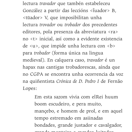
lectura
travador
que tambén estabeleceu
González a partir das leccións <t̃uador> B,
<tūador> V, que imposibilitan unha
lectura
trovador
ou
trobador
dos precedentes
editores, pola presenza da abreviatura <ra>
no <t> inicial, así como a evidente existencia
de <u>, que impide unha lectura con <b>
para
trobador
(forma única na lingua
medieval). En calquera caso,
travador
é un
hapax nas cantigas trobadorescas, aínda que
no CGPA se encontra unha ocorrencia da voz
na quiñentista
Crónica de D. Pedro I
de Fernão
Lopes:
Em esta sazom vivia com elRei huum
boom escudeiro, e pera muito,
mançebo, e homem de prol, e em aquel
tempo estremado em asiinadas
bondades, grande justador e cavalgador,