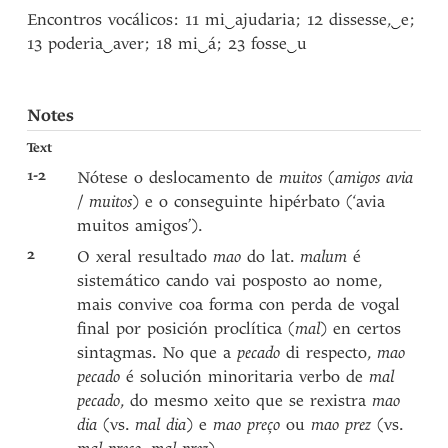
Encontros vocálicos: 11 mi
‿
ajudaria; 12 dissesse,
‿
e;
13 poderia
‿
aver; 18 mi
‿
á; 23 fosse
‿
u
Notes
Text
1-2
Nótese o deslocamento de
muitos
(
amigos avia
/
muitos
) e o conseguinte hipérbato (‘avia
muitos amigos’).
2
O xeral resultado
mao
do lat.
malum
é
sistemático cando vai posposto ao nome,
mais convive coa forma con perda de vogal
final por posición proclítica (
mal
) en certos
sintagmas. No que a
pecado
di respecto,
mao
pecado
é solución minoritaria verbo de
mal
pecado
, do mesmo xeito que se rexistra
mao
dia
(vs.
mal dia
) e
mao preço
ou
mao prez
(vs.