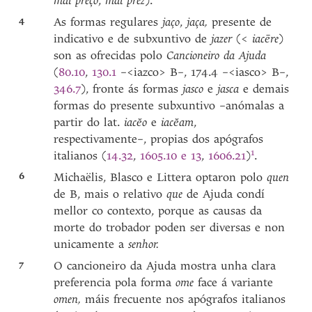
mal preço
,
mal prez
).
4
As formas regulares
jaço
,
jaça,
presente de
indicativo e de subxuntivo de
jazer
(<
iacēre
)
son as ofrecidas polo
Cancioneiro da Ajuda
(
80.10
,
130.1
–<iazco> B–, 174.4 –<iasco> B–,
346.7
), fronte ás formas
jasco
e
jasca
e demais
formas do presente subxuntivo –anómalas a
partir do lat.
iacĕo
e
iacĕam
,
respectivamente–, propias dos apógrafos
1
italianos (
14.32
,
1605.10 e 13
,
1606.21
)
.
6
Michaëlis, Blasco e Littera optaron polo
quen
de B, mais o relativo
que
de Ajuda condí
mellor co contexto, porque as causas da
morte do trobador poden ser diversas e non
unicamente a
senhor.
7
O cancioneiro da Ajuda mostra unha clara
preferencia pola forma
ome
face á variante
omen,
máis frecuente nos apógrafos italianos