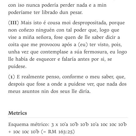
con iso nunca podería perder nada e a min
poderíame ter librado dun pesar.
(
III
) Mais isto é cousa moi despropositada, porque
non coñezo ninguén con tal poder que, logo que
vise a miña señora, fose quen de lle saber dicir a
coita que me provocou após a (eu) ter visto, pois,
unha vez que contemplase a súa fermosura, eu logo
lle había de esquecer e falaría antes por si, se
puidese.
(
1
) E realmente penso, conforme o meu saber, que,
despois que fose a onde a puidese ver, que nada dos
meus asuntos nin dos seus lle diría.
Metrics
Esquema métrico: 3 x 10’a 10’b 10’b 10’a 10c 10c 10’b
+ 10c 10c 10’b (= RM 163:25)