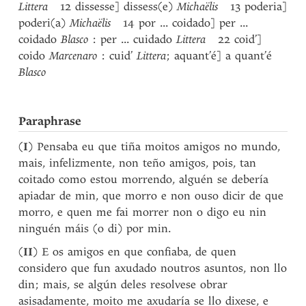
Littera
12 dissesse] dissess(e)
Michaëlis
13 poderia]
poderi(a)
Michaëlis
14 por ... coidado] per ...
coidado
Blasco
: per ... cuidado
Littera
22 coid’]
coido
Marcenaro
: cuid’
Littera
; aquant’é] a quant’é
Blasco
Paraphrase
(
I
) Pensaba eu que tiña moitos amigos no mundo,
mais, infelizmente, non teño amigos, pois, tan
coitado como estou morrendo, alguén se debería
apiadar de min, que morro e non ouso dicir de que
morro, e quen me fai morrer non o digo eu nin
ninguén máis (o di) por min.
(
II
) E os amigos en que confiaba, de quen
considero que fun axudado noutros asuntos, non llo
din; mais, se algún deles resolvese obrar
asisadamente, moito me axudaría se llo dixese, e