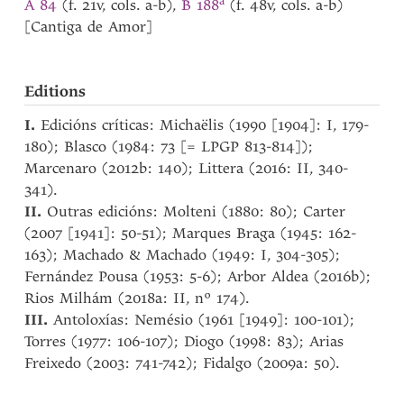
a
A 84
(f. 21v, cols. a-b),
B 188
(f. 48v, cols. a-b)
[Cantiga de Amor]
Editions
I.
Edicións críticas: Michaëlis (1990 [1904]: I, 179-
180); Blasco (1984: 73 [= LPGP 813-814]);
Marcenaro (2012b: 140); Littera (2016: II, 340-
341).
II.
Outras edicións: Molteni (1880: 80); Carter
(2007 [1941]: 50-51); Marques Braga (1945: 162-
163); Machado & Machado (1949: I, 304-305);
Fernández Pousa (1953: 5-6); Arbor Aldea (2016b);
Rios Milhám (2018a: II, nº 174).
III.
Antoloxías: Nemésio (1961 [1949]: 100-101);
Torres (1977: 106-107); Diogo (1998: 83); Arias
Freixedo (2003: 741-742); Fidalgo (2009a: 50).