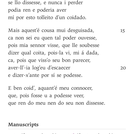
se
llo
dissesse
,
e
nunca
i
perder
podia
ren
e
poderia
aver
mí
por
esto
tolleito
d’un
coidado
.
Mais
aquest’é
cousa
mui
desguisada
,
15
ca
non
sei
eu
quen
tal
poder
ouvesse
,
pois
mia
sennor
visse
,
que
lle
soubesse
dizer
qual
coita
,
pois-la
vi
,
mi
á
dada
,
ca
,
pois
que
viss’o
seu
bon
parecer
,
aver-ll’-ia
log’eu
d’escaecer
20
e
dizer-x’ante
por
sí
se
podesse
.
E
ben
coid’
,
aquant’é
meu
connocer
,
que
,
pois
fosse
u
a
podesse
veer
,
que
ren
do
meu
nen
do
seu
non
dissesse
.
Manuscripts