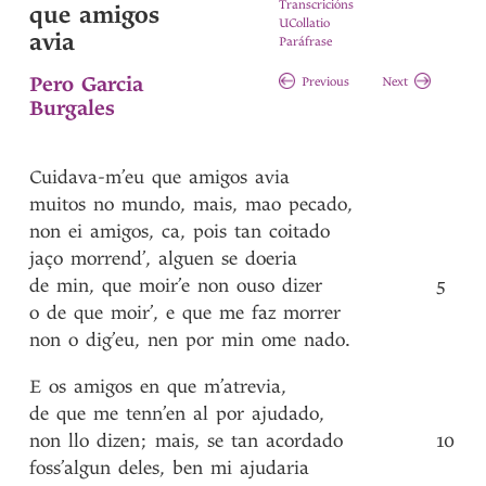
Transcricións
que amigos
UCollatio
avia
Paráfrase
Pero Garcia
Previous
Next
Burgales
Cuidava-m’eu
que
amigos
avia
muitos
no
mundo
,
mais
,
mao
pecado
,
non
ei
amigos
,
ca
,
pois
tan
coitado
jaço
morrend’
,
alguen
se
doeria
de
min
,
que
moir’e
non
ouso
dizer
5
o
de
que
moir’
,
e
que
me
faz
morrer
non
o
dig’eu
,
nen
por
min
ome
nado
.
E
os
amigos
en
que
m’atrevia
,
de
que
me
tenn’en
al
por
ajudado
,
non
llo
dizen
;
mais
,
se
tan
acordado
10
foss’algun
deles
,
ben
mi
ajudaria