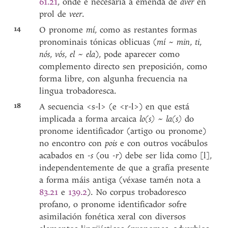
61.21
, onde é necesaria a emenda de
aver
en
prol de
veer
.
14
O pronome
mí
, como as restantes formas
pronominais tónicas oblicuas (
mí ~ min
,
ti
,
nós
,
vós
,
el ~ ela
), pode aparecer como
complemento directo sen preposición, como
forma libre, con algunha frecuencia na
lingua trobadoresca.
18
A secuencia <s-l> (e <r-l>) en que está
implicada a forma arcaica
lo(s) ~ la(s)
do
pronome identificador (artigo ou pronome)
no encontro con
pois
e con outros vocábulos
acabados en
-s
(ou
-r
) debe ser lida como [l],
independentemente de que a grafía presente
a forma máis antiga (véxase tamén nota a
83.21
e
139.2
). No corpus trobadoresco
profano, o pronome identificador sofre
asimilación fonética xeral con diversos