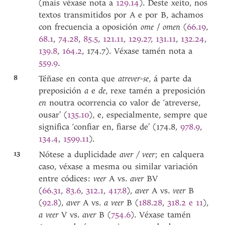
(mais véxase nota a
129.14
). Deste xeito, nos
textos transmitidos por A e por B, achamos
con frecuencia a oposición
ome
/
omen
(
66.19
,
68.1
,
74.28
,
85.5
,
121.11
,
129.27
,
131.11
,
132.24
,
139.8
,
164.2
, 174.7). Véxase tamén nota a
559.9
.
8
Téñase en conta que
atrever-se
, á parte da
preposición
a
e
de
, rexe tamén a preposición
en
noutra ocorrencia co valor de ‘atreverse,
ousar’ (
135.10
), e, especialmente, sempre que
significa ‘confiar en, fiarse de’ (174.8,
978.9
,
134.4
,
1599.11
).
13
Nótese a duplicidade
aver / veer
; en calquera
caso, véxase a mesma ou similar variación
entre códices:
veer
A vs.
aver
BV
(
66.31
,
83.6
,
312.1
,
417.8
),
aver
A vs.
veer
B
(
92.8
),
aver
A vs.
a veer
B (
188.28
,
318.2 e 11
),
a veer
V vs.
aver
B (
754.6
). Véxase tamén