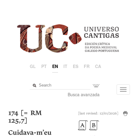
GL
PT
EN
IT
ES
FR
CA
Toggl
Busca avanzada
navig
174 [= RM
[last revised: 12/01/2026]
125,7]
Cuidava-m’eu