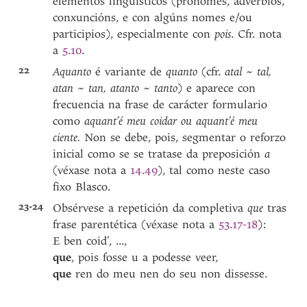
elementos lingüísticos (pronomes, adverbios,
conxuncións, e con algúns nomes e/ou
participios), especialmente con
pois
.
Cfr. nota
a
5.10
.
22
Aquanto
é variante de
quanto
(cfr.
atal
~
tal,
atan
~
tan, atanto
~
tanto
) e aparece con
frecuencia na frase de carácter formulario
como
aquant’é meu coidar ou aquant’é meu
ciente.
Non se debe, pois, segmentar o reforzo
inicial como se se tratase da preposición
a
(véxase nota a
14.49
), tal como neste caso
fixo Blasco.
23-24
Obsérvese a repetición da completiva
que
tras
frase parentética (véxase nota a
53.17-18
):
E ben coid’, ...,
que
, pois fosse u a podesse veer,
que
ren do meu nen do seu non dissesse.