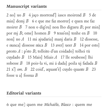
Manuscript variants
2 no] uo
B
4 jaço morrend’] iasco moirend
B
5 de
min] demj
B
6 e que me faz morrer] e quen me faz
moirer
B
7 non o dig’eu] non lho digueu
B
; por min]
por mj
B
; ome] homen
B
9 tenn’en] tenhe en
B
10
non] no
A
11 mi ajudaria] manj daria
B
12 dissesse,
e nunca] dissesse nūca
B
13 aver] ueer
B
14 por esto]
ꝑresto
A
: p’sto
B
; tolleito d’un coidado] tolhei tū
cuydado
B
15 Mais] Miais
A
17 lle soubesse] lhi
sobesse
B
18 pois-la vi, mi á dada] poila uj fadada
B
21 x’]
om. B
22 coid’, aquant’é] cuydo quante
B
23
fosse u a] fossua
B
Editorial variants
6 que me] quen me
Michaëlis
,
Blasco
:
quem me