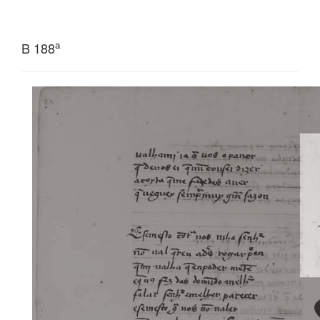
a
B 188