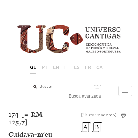
GL
PT
EN
IT
ES
FR
CA
Toggl
Busca avanzada
navig
174 [= RM
[últ. rev.: 12/01/2026]
125,7]
Cuidava-m’eu