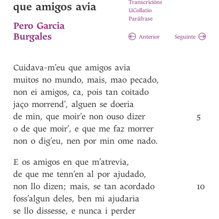
Transcricións
que amigos avia
UCollatio
Paráfrase
Pero Garcia
Burgales
Anterior
Seguinte
Cuidava-m’eu
que
amigos
avia
muitos
no
mundo
,
mais
,
mao
pecado
,
non
ei
amigos
,
ca
,
pois
tan
coitado
jaço
morrend’
,
alguen
se
doeria
de
min
,
que
moir’e
non
ouso
dizer
5
o
de
que
moir’
,
e
que
me
faz
morrer
non
o
dig’eu
,
nen
por
min
ome
nado
.
E
os
amigos
en
que
m’atrevia
,
de
que
me
tenn’en
al
por
ajudado
,
non
llo
dizen
;
mais
,
se
tan
acordado
10
foss’algun
deles
,
ben
mi
ajudaria
se
llo
dissesse
,
e
nunca
i
perder