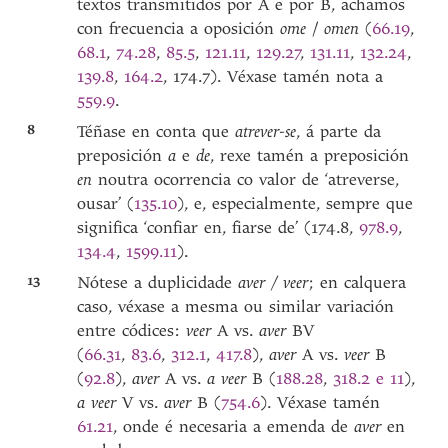
textos transmitidos por A e por B, achamos
con frecuencia a oposición
ome
/
omen
(
66.19
,
68.1
,
74.28
,
85.5
,
121.11
,
129.27
,
131.11
,
132.24
,
139.8
,
164.2
, 174.7). Véxase tamén nota a
559.9
.
8
Téñase en conta que
atrever-se
, á parte da
preposición
a
e
de
, rexe tamén a preposición
en
noutra ocorrencia co valor de ‘atreverse,
ousar’ (
135.10
), e, especialmente, sempre que
significa ‘confiar en, fiarse de’ (174.8,
978.9
,
134.4
,
1599.11
).
13
Nótese a duplicidade
aver / veer
; en calquera
caso, véxase a mesma ou similar variación
entre códices:
veer
A vs.
aver
BV
(
66.31
,
83.6
,
312.1
,
417.8
),
aver
A vs.
veer
B
(
92.8
),
aver
A vs.
a veer
B (
188.28
,
318.2 e 11
),
a veer
V vs.
aver
B (
754.6
). Véxase tamén
61.21
, onde é necesaria a emenda de
aver
en