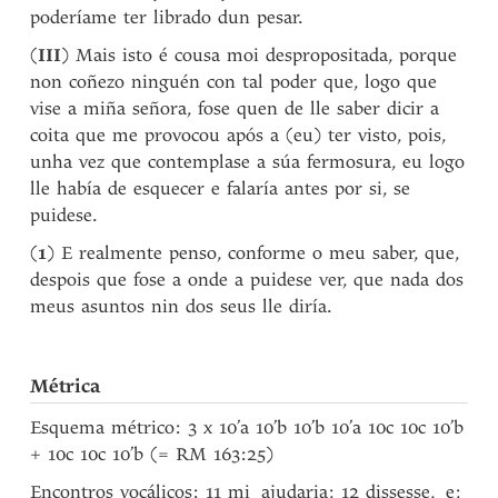
poderíame ter librado dun pesar.
(
III
) Mais isto é cousa moi despropositada, porque
non coñezo ninguén con tal poder que, logo que
vise a miña señora, fose quen de lle saber dicir a
coita que me provocou após a (eu) ter visto, pois,
unha vez que contemplase a súa fermosura, eu logo
lle había de esquecer e falaría antes por si, se
puidese.
(
1
) E realmente penso, conforme o meu saber, que,
despois que fose a onde a puidese ver, que nada dos
meus asuntos nin dos seus lle diría.
Métrica
Esquema métrico: 3 x 10’a 10’b 10’b 10’a 10c 10c 10’b
+ 10c 10c 10’b (= RM 163:25)
Encontros vocálicos: 11 mi
‿
ajudaria; 12 dissesse,
‿
e;