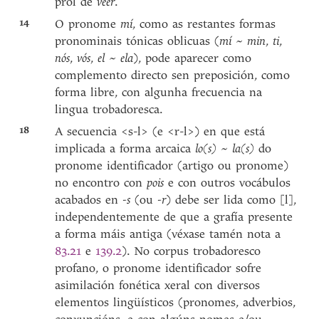
prol de
veer
.
14
O pronome
mí
, como as restantes formas
pronominais tónicas oblicuas (
mí ~ min
,
ti
,
nós
,
vós
,
el ~ ela
), pode aparecer como
complemento directo sen preposición, como
forma libre, con algunha frecuencia na
lingua trobadoresca.
18
A secuencia <s-l> (e <r-l>) en que está
implicada a forma arcaica
lo(s) ~ la(s)
do
pronome identificador (artigo ou pronome)
no encontro con
pois
e con outros vocábulos
acabados en
-s
(ou
-r
) debe ser lida como [l],
independentemente de que a grafía presente
a forma máis antiga (véxase tamén nota a
83.21
e
139.2
). No corpus trobadoresco
profano, o pronome identificador sofre
asimilación fonética xeral con diversos
elementos lingüísticos (pronomes, adverbios,