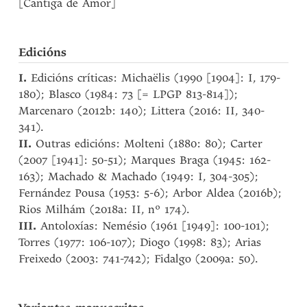
[Cantiga de Amor]
Edicións
I.
Edicións críticas: Michaëlis (1990 [1904]: I, 179-
180); Blasco (1984: 73 [= LPGP 813-814]);
Marcenaro (2012b: 140); Littera (2016: II, 340-
341).
II.
Outras edicións: Molteni (1880: 80); Carter
(2007 [1941]: 50-51); Marques Braga (1945: 162-
163); Machado & Machado (1949: I, 304-305);
Fernández Pousa (1953: 5-6); Arbor Aldea (2016b);
Rios Milhám (2018a: II, nº 174).
III.
Antoloxías: Nemésio (1961 [1949]: 100-101);
Torres (1977: 106-107); Diogo (1998: 83); Arias
Freixedo (2003: 741-742); Fidalgo (2009a: 50).