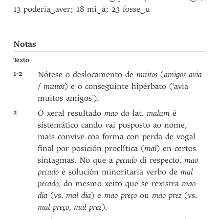
13 poderia
‿
aver; 18 mi
‿
á; 23 fosse
‿
u
Notas
Texto
1-2
Nótese o deslocamento de
muitos
(
amigos avia
/
muitos
) e o conseguinte hipérbato (‘avia
muitos amigos’).
2
O xeral resultado
mao
do lat.
malum
é
sistemático cando vai posposto ao nome,
mais convive coa forma con perda de vogal
final por posición proclítica (
mal
) en certos
sintagmas. No que a
pecado
di respecto,
mao
pecado
é solución minoritaria verbo de
mal
pecado
, do mesmo xeito que se rexistra
mao
dia
(vs.
mal dia
) e
mao preço
ou
mao prez
(vs.
mal preço
,
mal prez
).