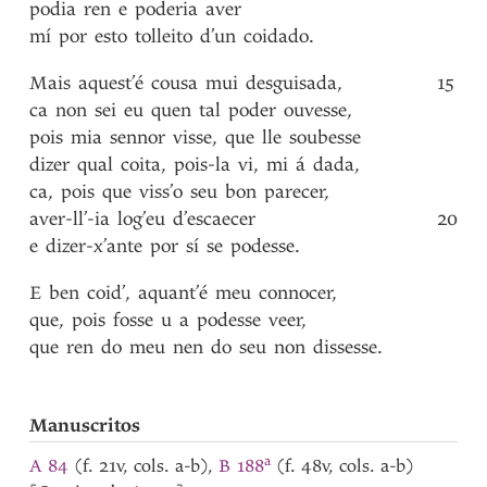
podia
ren
e
poderia
aver
mí
por
esto
tolleito
d’un
coidado
.
Mais
aquest’é
cousa
mui
desguisada
,
15
ca
non
sei
eu
quen
tal
poder
ouvesse
,
pois
mia
sennor
visse
,
que
lle
soubesse
dizer
qual
coita
,
pois-la
vi
,
mi
á
dada
,
ca
,
pois
que
viss’o
seu
bon
parecer
,
aver-ll’-ia
log’eu
d’escaecer
20
e
dizer-x’ante
por
sí
se
podesse
.
E
ben
coid’
,
aquant’é
meu
connocer
,
que
,
pois
fosse
u
a
podesse
veer
,
que
ren
do
meu
nen
do
seu
non
dissesse
.
Manuscritos
a
A 84
(f. 21v, cols. a-b),
B 188
(f. 48v, cols. a-b)