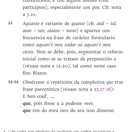
conxuncións, e con algúns nomes e/ou
participios), especialmente con
pois
.
Cfr. nota
a
5.10
.
22
Aquanto
é variante de
quanto
(cfr.
atal
~
tal,
atan
~
tan, atanto
~
tanto
) e aparece con
frecuencia na frase de carácter formulario
como
aquant’é meu coidar ou aquant’é meu
ciente.
Non se debe, pois, segmentar o reforzo
inicial como se se tratase da preposición
a
(véxase nota a
14.49
), tal como neste caso
fixo Blasco.
23-24
Obsérvese a repetición da completiva
que
tras
frase parentética (véxase nota a
53.17-18
):
E ben coid’, ...,
que
, pois fosse u a podesse veer,
que
ren do meu nen do seu non dissesse.
^
Se cadra son produto da analoxía cos verbos incoativos e