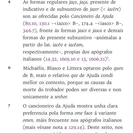
4
As formas regulares
jaço
,
jaça,
presente de
indicativo e de subxuntivo de
jazer
(<
iacēre
)
son as ofrecidas polo
Cancioneiro da Ajuda
(
80.10
,
130.1
–<iazco> B–, 174.4 –<iasco> B–,
346.7
), fronte ás formas
jasco
e
jasca
e demais
formas do presente subxuntivo –anómalas a
partir do lat.
iacĕo
e
iacĕam
,
respectivamente–, propias dos apógrafos
1
italianos (
14.32
,
1605.10 e 13
,
1606.21
)
.
6
Michaëlis, Blasco e Littera optaron polo
quen
de B, mais o relativo
que
de Ajuda condí
mellor co contexto, porque as causas da
morte do trobador poden ser diversas e non
unicamente a
senhor.
7
O cancioneiro da Ajuda mostra unha clara
preferencia pola forma
ome
face á variante
omen,
máis frecuente nos apógrafos italianos
(mais véxase nota a
129.14
). Deste xeito, nos