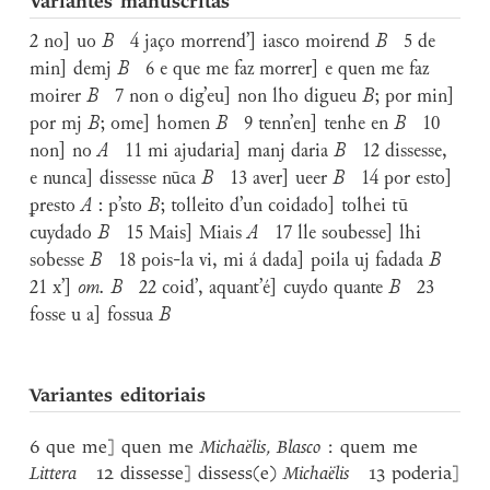
Variantes manuscritas
2 no] uo
B
4 jaço morrend’] iasco moirend
B
5 de
min] demj
B
6 e que me faz morrer] e quen me faz
moirer
B
7 non o dig’eu] non lho digueu
B
; por min]
por mj
B
; ome] homen
B
9 tenn’en] tenhe en
B
10
non] no
A
11 mi ajudaria] manj daria
B
12 dissesse,
e nunca] dissesse nūca
B
13 aver] ueer
B
14 por esto]
ꝑresto
A
: p’sto
B
; tolleito d’un coidado] tolhei tū
cuydado
B
15 Mais] Miais
A
17 lle soubesse] lhi
sobesse
B
18 pois-la vi, mi á dada] poila uj fadada
B
21 x’]
om. B
22 coid’, aquant’é] cuydo quante
B
23
fosse u a] fossua
B
Variantes editoriais
6 que me] quen me
Michaëlis
,
Blasco
:
quem me
Littera
12 dissesse] dissess(e)
Michaëlis
13 poderia]