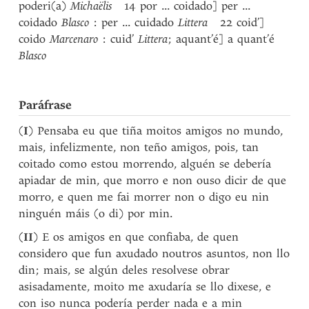
poderi(a)
Michaëlis
14 por ... coidado] per ...
coidado
Blasco
: per ... cuidado
Littera
22 coid’]
coido
Marcenaro
: cuid’
Littera
; aquant’é] a quant’é
Blasco
Paráfrase
(
I
) Pensaba eu que tiña moitos amigos no mundo,
mais, infelizmente, non teño amigos, pois, tan
coitado como estou morrendo, alguén se debería
apiadar de min, que morro e non ouso dicir de que
morro, e quen me fai morrer non o digo eu nin
ninguén máis (o di) por min.
(
II
) E os amigos en que confiaba, de quen
considero que fun axudado noutros asuntos, non llo
din; mais, se algún deles resolvese obrar
asisadamente, moito me axudaría se llo dixese, e
con iso nunca podería perder nada e a min