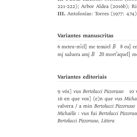
221-222); Arbor Aldea (2016b); Ri
III.
Antoloxías: Torres (1977: 474)
Variantes manuscritas
6 meteu-m’el] me tenuiel
B
8 eu] e
mj̄ ualuera amj̄
B
20 mort’aquel] mo
Variantes editoriais
9 vós] vus
Bertolucci Pizzorusso
10 
16 en que vos] (e)n que vus
Michaë
valvera / a min
Bertolucci Pizzorusso
Michaëlis
: vus fui
Bertolucci Pizzorus
Bertolucci Pizzorusso
,
Littera