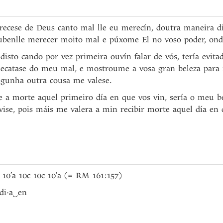
recese de Deus canto mal lle eu merecín, doutra maneira d
ubenlle merecer moito mal e púxome El no voso poder, onde
disto cando por vez primeira ouvín falar de vós, tería evita
ecatase do meu mal, e mostroume a vosa gran beleza para 
ngunha outra cousa me valese.
se a morte aquel primeiro día en que vos vin, sería o meu 
vise, pois máis me valera a min recibir morte aquel día en 
 10’a 10c 10c 10’a (= RM 161:157)
di·a
‿
en