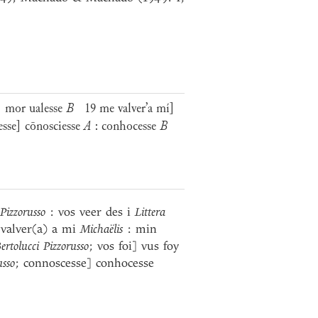
] mor ualesse
B
19 me valver’a mí]
esse] cōnosciesse
A
: conhocesse
B
 Pizzorusso
: vos veer des i
Littera
 valver(a) a mi
Michaëlis
: min
ertolucci Pizzorusso
; vos foi] vus foy
usso
; connoscesse] conhocesse