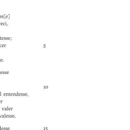
ss[e]
eci
,
tesse
;
cer
5
se
.
esse
10
l
entendesse
,
er
valer
valesse
.
desse
15