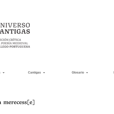
s
Cantigas
Glosario
n merecess[e]