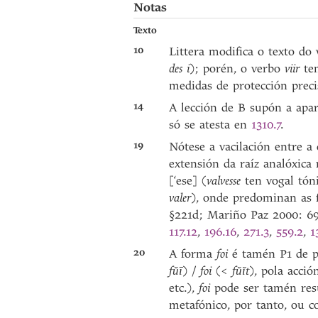
Notas
Texto
10
Littera modifica o texto do
des i
); porén, o verbo
viir
te
medidas de protección preci
14
A lección de B supón a apa
só se atesta en
1310.7
.
19
Nótese a vacilación entre a
extensión da raíz analóxica
[‘ese] (
valvesse
ten vogal tón
valer
), onde predominan as 
§221d; Mariño Paz 2000: 69
117.12
,
196.16
,
271.3
,
559.2
,
1
20
A forma
foi
é tamén P1 de p
fŭī
) /
foi
(<
fŭĭt
), pola acció
etc.),
foi
pode ser tamén res
metafónico, por tanto, ou c