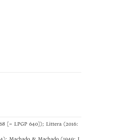
7-68 [= LPGP 640]); Littera (2016:
-84); Machado & Machado (1949: I,