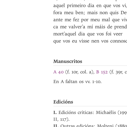
aquel
primeiro
dia
en
que
vos
vi
fora
meu
ben
;
mais
non
quis
De
ante
me
fez
por
meu
mal
que
vi
ca
me
valver’a
mí
máis
de
prend
mort’aquel
dia
que
vos
foi
veer
que
vos
eu
visse
nen
vos
connosc
Manuscritos
A 40
(f. 10r, col. a),
B 152
(f. 39r, 
En A faltan os vv. 1-10.
Edicións
I.
Edicións críticas: Michaëlis (19
II, 117).
II.
Outras edicións: Molteni (1880