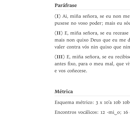
Paráfrase
(
I
) Ai, miña señora, se eu non me
puxese no voso poder; mais eu só
(
II
) E, miña señora, se eu recease 
mais non quixo Deus que eu me d
valer contra vós nin quixo que ni
(
III
) E, miña señora, se eu recibi
antes fixo, para o meu mal, que vi
e vos coñecese.
Métrica
Esquema métrico: 3 x 10’a 10b 10b
Encontros vocálicos: 12 -mi
‿
o; 16 