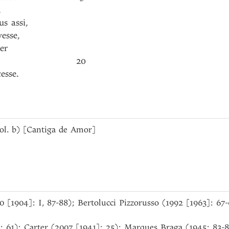
,
us
assi
,
vesse
,
er
20
esse
.
col. b) [Cantiga de Amor]
90 [1904]: I, 87-88); Bertolucci Pizzorusso (1992 [1963]: 6
: 61); Carter (2007 [1941]: 25); Marques Braga (1945: 83