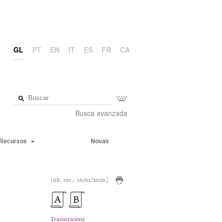
GL
PT
EN
IT
ES
FR
CA
Busca avanzada
Recursos
Novas
[últ. rev.: 16/01/2026]
Transcricións