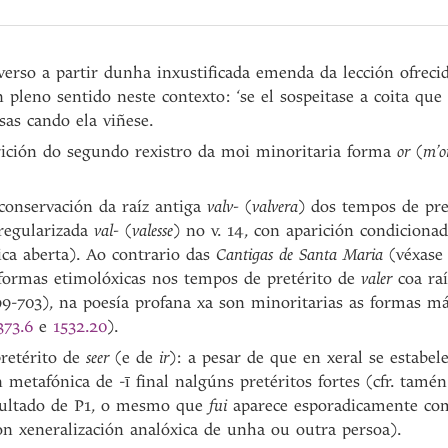
 verso a partir dunha inxustificada emenda da lección ofreci
n pleno sentido neste contexto: ‘se el sospeitase a coita que 
sas cando ela viñese.
rición do segundo rexistro da moi minoritaria forma
or
(
m’o
 conservación da raíz antiga
valv-
(
valvera
) dos tempos de pre
 regularizada
val-
(
valesse
) no v. 14, con aparición condicion
ica aberta). Ao contrario das
Cantigas de Santa Maria
(véxase 
formas etimolóxicas nos tempos de pretérito de
valer
coa ra
9-703), na poesía profana xa son minoritarias as formas m
373.6
e
1532.20
).
retérito de
seer
(e de
ir
): a pesar de que en xeral se estabe
n metafónica de -ī final nalgúns pretéritos fortes (cfr. tamé
ultado de P1, o mesmo que
fui
aparece esporadicamente co
on xeneralización analóxica de unha ou outra persoa).