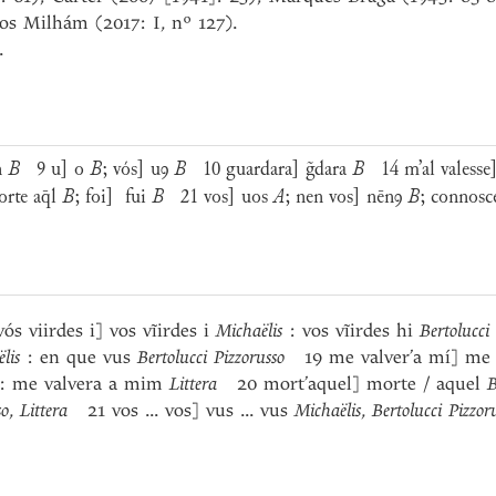
os Milhám (2017: I, nº 127).
.
n
B
9 u] o
B
; vós] u
ꝯ
B
10 guardara] g̃dara
B
14 m’al valesse
rte a
q̄
l
B
; foi] fui
B
21 vos] uos
A
; nen vos]
nēnꝯ
B
; connosc
vós viirdes i] vos vĩirdes i
Michaëlis
: vos vĩirdes hi
Bertolucci
lis
: en que vus
Bertolucci Pizzorusso
19 me valver’a mí] me
: me valvera a mim
Littera
20 mort’aquel] morte / aquel
B
so
,
Littera
21 vos ... vos] vus ... vus
Michaëlis
,
Bertolucci Pizzor