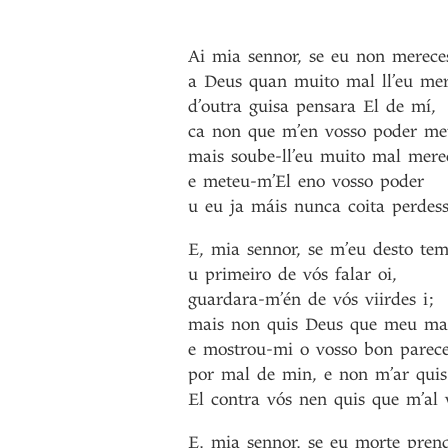
Ai
mia
sennor
,
se
eu
non
merece
a
Deus
quan
muito
mal
ll’eu
mer
d’outra
guisa
pensara
El
de
mí
,
ca
non
que
m’en
vosso
poder
me
mais
soube-ll’eu
muito
mal
mere
e
meteu-m’El
eno
vosso
poder
u
eu
ja
máis
nunca
coita
perdes
E
,
mia
sennor
,
se
m’eu
desto
tem
u
primeiro
de
vós
falar
oi
,
guardara-m’én
de
vós
viirdes
i
;
mais
non
quis
Deus
que
meu
ma
e
mostrou-mi
o
vosso
bon
parec
por
mal
de
min
,
e
non
m’ar
quis
El
contra
vós
nen
quis
que
m’al
E
,
mia
sennor
,
se
eu
morte
pren