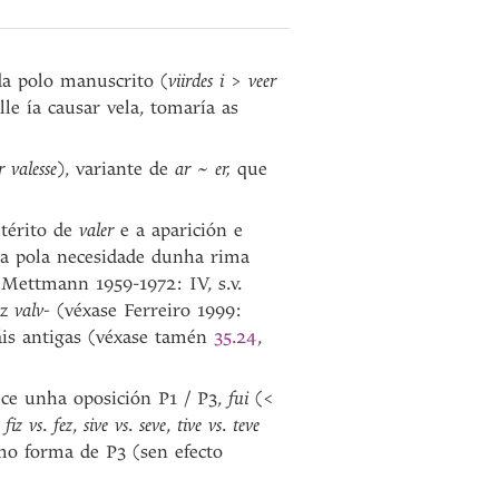
da polo manuscrito (
viirdes i
>
veer
lle ía causar vela, tomaría as
r valesse
), variante de
ar
~
er,
que
térito de
valer
e a aparición e
ada pola necesidade dunha rima
Mettmann 1959-1972: IV, s.v.
íz
valv-
(véxase Ferreiro 1999:
áis antigas (véxase tamén
35.24
,
lece unha oposición P1 / P3,
fui
(<
n
fiz vs
.
fez
,
sive
vs
.
seve
,
tive vs
.
teve
mo forma de P3 (sen efecto