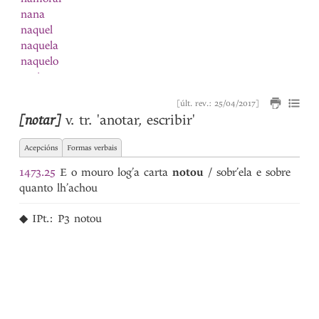
nana
naquel
naquela
naquelo
narizes
nascer
[últ. rev.: 25/04/2017]
Natal
[notar]
v. tr.
'anotar, escribir'
natura
natural
1
Acepcións
Formas verbais
natural
2
natureza
1473.25
E o mouro log’a carta
notou
/ sobr’ela e sobre
Navarra
quanto lh’achou
navarro
nave
◆
IPt.:
P3
notou
navio
Nazareno
ne
neciidade
negada
negado