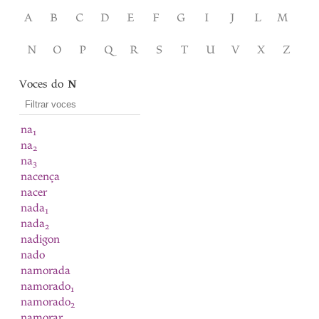
A
B
C
D
E
F
G
I
J
L
M
N
O
P
Q
R
S
T
U
V
X
Z
Voces do
N
na
1
na
2
na
3
nacença
nacer
nada
1
nada
2
nadigon
nado
namorada
namorado
1
namorado
2
namorar