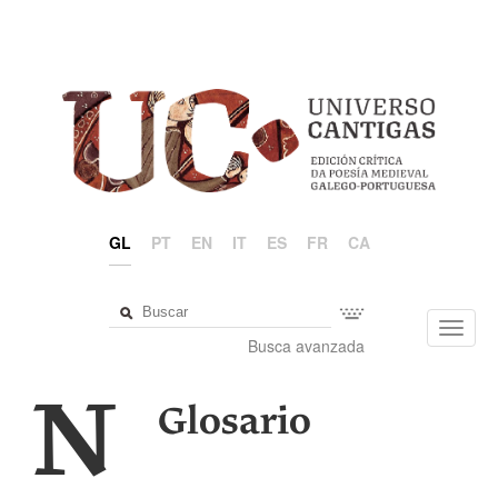
GL
PT
EN
IT
ES
FR
CA
Toggl
Busca avanzada
navig
N
Glosario