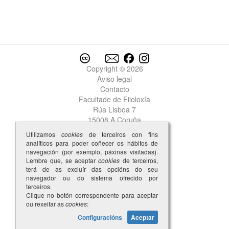
negar
negra
Negra
negrada
negrado
negrigença
Copyright © 2026
negrigente
Aviso legal
negro
Contacto
neiciidade
Facultade de Filoloxía
nel
Rúa Lisboa 7
nela
15008 A Coruña
nelhur
Utilizamos
cookies
de terceiros con fins
nelo
analíticos para poder coñecer os hábitos de
navegación (por exemplo, páxinas visitadas).
nembrada
Lembre que, se aceptar
cookies
de terceiros,
nembrado
1
terá de as excluír das opcións do seu
nembrado
navegador ou do sistema ofrecido por
2
nembrar
terceiros.
Clique no botón correspondente para aceptar
nembro
ou rexeitar as
cookies
:
nemiga
Configuracións
Aceptar
nemigalha