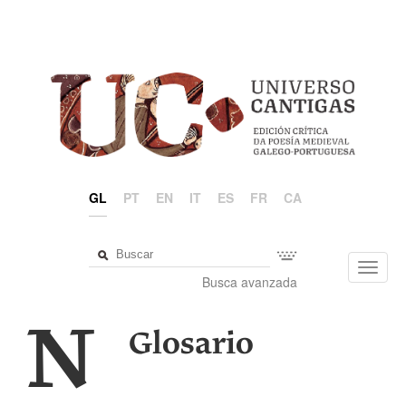
GL
PT
EN
IT
ES
FR
CA
Toggl
Busca avanzada
navig
N
Glosario