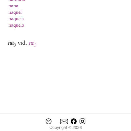
nana
naquel
naquela
naquelo
narizes
nascer
na
no
vid.
Natal
3
3
natura
natural
1
natural
2
natureza
Navarra
navarro
nave
navio
Nazareno
ne
neciidade
negada
Copyright © 2026
negado