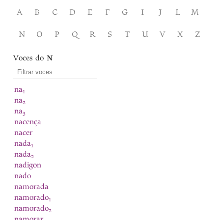
A
B
C
D
E
F
G
I
J
L
M
N
O
P
Q
R
S
T
U
V
X
Z
Voces do
N
na
1
na
2
na
3
nacença
nacer
nada
1
nada
2
nadigon
nado
namorada
namorado
1
namorado
2
namorar