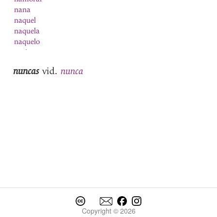
nana
naquel
naquela
naquelo
narizes
nascer
nuncas
nunca
vid.
Natal
natura
natural
1
natural
2
natureza
Navarra
navarro
nave
navio
Nazareno
ne
neciidade
negada
Copyright © 2026
negado