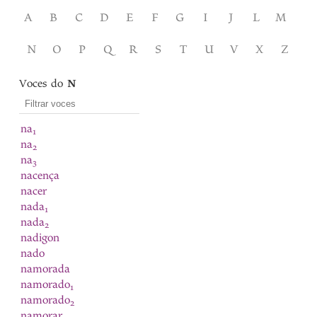
A
B
C
D
E
F
G
I
J
L
M
N
O
P
Q
R
S
T
U
V
X
Z
Voces do
N
na
1
na
2
na
3
nacença
nacer
nada
1
nada
2
nadigon
nado
namorada
namorado
1
namorado
2
namorar