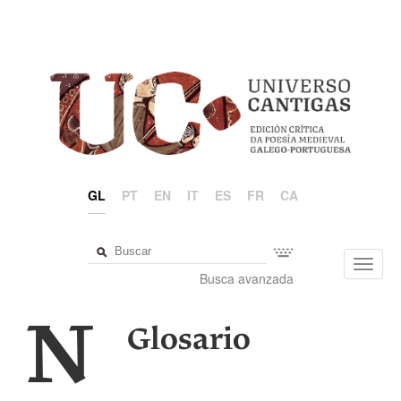
GL
PT
EN
IT
ES
FR
CA
Toggl
Busca avanzada
navig
N
Glosario