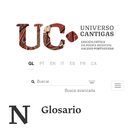
GL
PT
EN
IT
ES
FR
CA
Toggl
Busca avanzada
navig
N
Glosario