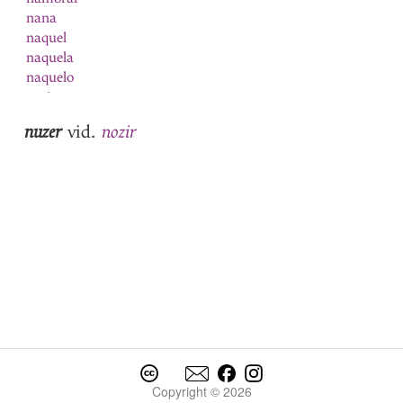
nana
naquel
naquela
naquelo
narizes
nascer
nuzer
nozir
vid.
Natal
natura
natural
1
natural
2
natureza
Navarra
navarro
nave
navio
Nazareno
ne
neciidade
negada
Copyright © 2026
negado