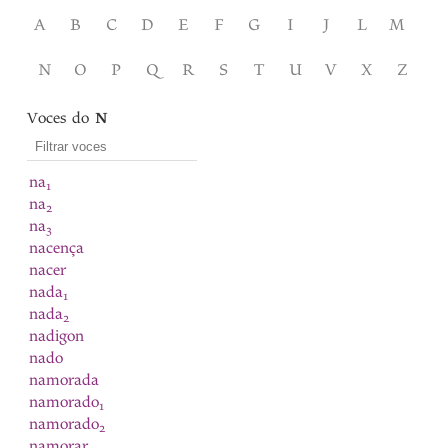
A
B
C
D
E
F
G
I
J
L
M
N
O
P
Q
R
S
T
U
V
X
Z
Voces do
N
na
1
na
2
na
3
nacença
nacer
nada
1
nada
2
nadigon
nado
namorada
namorado
1
namorado
2
namorar