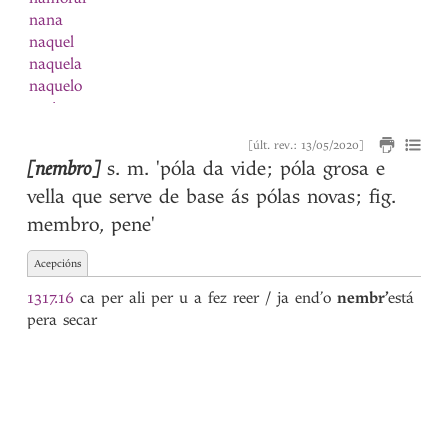
nana
naquel
naquela
naquelo
narizes
nascer
[últ. rev.: 13/05/2020]
Natal
[nembro]
s. m.
'póla da vide; póla grosa e
natura
vella que serve de base ás pólas novas; fig.
natural
1
natural
membro, pene'
2
natureza
Navarra
Acepcións
navarro
1317.16
ca per ali per u a fez reer / ja end’o
nembr’
está
nave
pera secar
navio
Nazareno
ne
neciidade
negada
negado