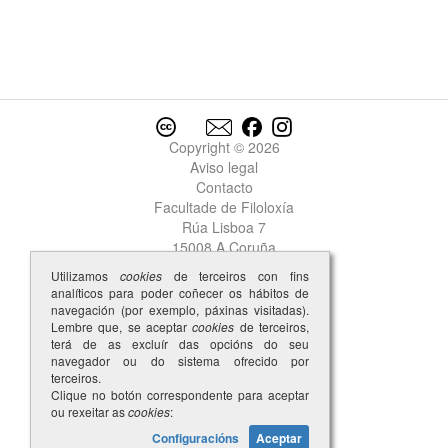
negar
negra
Negra
negrada
negrado
negrigença
negrigente
Copyright © 2026
negro
Aviso legal
Contacto
neiciidade
Facultade de Filoloxía
nel
Rúa Lisboa 7
nela
15008 A Coruña
nelhur
nelo
Utilizamos
cookies
de terceiros con fins
analíticos para poder coñecer os hábitos de
nembrada
navegación (por exemplo, páxinas visitadas).
nembrado
Lembre que, se aceptar
1
cookies
de terceiros,
nembrado
terá de as excluír das opcións do seu
2
navegador ou do sistema ofrecido por
nembrar
terceiros.
nembro
Clique no botón correspondente para aceptar
nemiga
ou rexeitar as
cookies
:
nemigalha
Configuracións
Aceptar