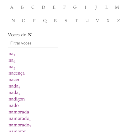
A
B
C
D
E
F
G
I
J
L
M
N
O
P
Q
R
S
T
U
V
X
Z
Voces do
N
na
1
na
2
na
3
nacença
nacer
nada
1
nada
2
nadigon
nado
namorada
namorado
1
namorado
2
namorar