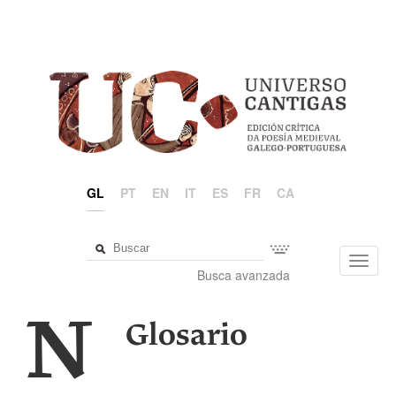
GL
PT
EN
IT
ES
FR
CA
Toggl
Busca avanzada
navig
N
Glosario