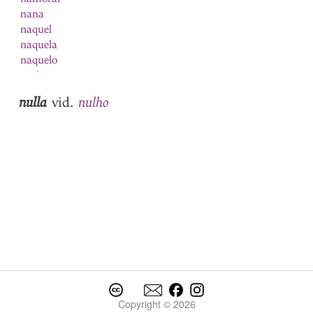
nana
naquel
naquela
naquelo
narizes
nascer
nulla
nulho
vid.
Natal
natura
natural
1
natural
2
natureza
Navarra
navarro
nave
navio
Nazareno
ne
neciidade
negada
Copyright © 2026
negado