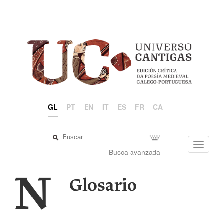
GL
PT
EN
IT
ES
FR
CA
Toggl
Busca avanzada
navig
N
Glosario