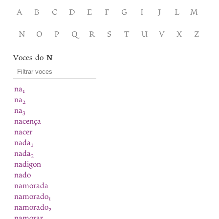
A
B
C
D
E
F
G
I
J
L
M
N
O
P
Q
R
S
T
U
V
X
Z
Voces do
N
na
1
na
2
na
3
nacença
nacer
nada
1
nada
2
nadigon
nado
namorada
namorado
1
namorado
2
namorar