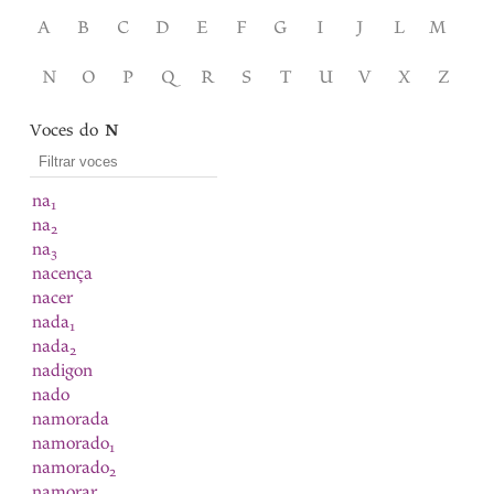
A
B
C
D
E
F
G
I
J
L
M
N
O
P
Q
R
S
T
U
V
X
Z
Voces do
N
na
1
na
2
na
3
nacença
nacer
nada
1
nada
2
nadigon
nado
namorada
namorado
1
namorado
2
namorar