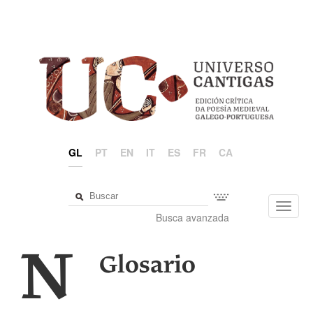
GL
PT
EN
IT
ES
FR
CA
Toggl
Busca avanzada
navig
N
Glosario