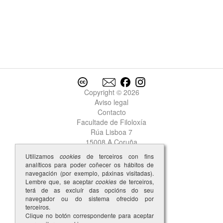
negar
negra
Negra
negrada
negrado
negrigença
negrigente
negro
Copyright © 2026
neiciidade
Aviso legal
nel
Contacto
nela
Facultade de Filoloxía
nelhur
Rúa Lisboa 7
nelo
15008 A Coruña
nembrada
Utilizamos
cookies
de terceiros con fins
nembrado
1
analíticos para poder coñecer os hábitos de
nembrado
navegación (por exemplo, páxinas visitadas).
2
nembrar
Lembre que, se aceptar
cookies
de terceiros,
terá de as excluír das opcións do seu
nembro
navegador ou do sistema ofrecido por
nemiga
terceiros.
nemigalha
Clique no botón correspondente para aceptar