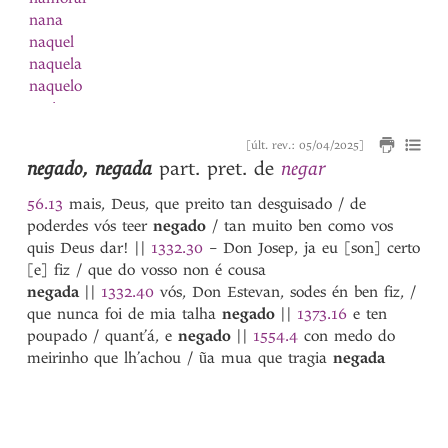
nana
naquel
naquela
naquelo
narizes
nascer
[últ. rev.: 05/04/2025]
Natal
negado
,
negada
negar
part. pret. de
natura
natural
1
56.13
mais, Deus, que preito tan desguisado / de
natural
2
poderdes vós teer
negado
/ tan muito ben como vos
natureza
quis Deus dar!
||
1332.30
– Don Josep, ja eu [son] certo
Navarra
[e] fiz / que do vosso non é cousa
navarro
negada
||
1332.40
vós, Don Estevan, sodes én ben fiz, /
nave
que nunca foi de mia talha
negado
||
1373.16
e ten
navio
poupado / quant’á, e
negado
||
1554.4
con medo do
Nazareno
meirinho que lh’achou / ũa mua que tragia
negada
ne
neciidade
negada
negado