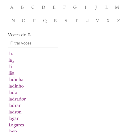
A
B
C
D
E
F
G
I
J
L
M
N
O
P
Q
R
S
T
U
V
X
Z
Voces do
L
la
1
la
2
lá
lãa
ladinha
ladinho
lado
ladrador
ladrar
ladron
lagar
Lagares
lago