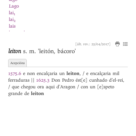
Lago
lai
1
lai
2
lais
lamaçal
Lampai
[últ. rev.: 25/04/2017]
lança
leiton
s. m.
'leitón, bácoro'
lançada
1
lançada
2
Acepcións
lançado
lançar
1575.6
e non encalçaria un
leiton
, / e encalçaria mil
largueza
ferraduras
||
1625.3
Don Pedro ést[e] cunhado d’el-rei,
latin
/ que chegou ora aqui d’Aragon / con un [e]speto
lavar
grande de
leiton
lavoira
lavor
lavrada
lavrado
lavrador
lavrar