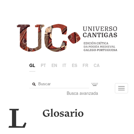
GL
PT
EN
IT
ES
FR
CA
Toggl
Busca avanzada
navig
L
Glosario