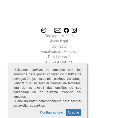
lavrare
lazeira
lazerada
lazerado
lazerar
leal
Copyright © 2026
lealdade
Aviso legal
lealmente
Contacto
lear
Facultade de Filoloxía
lebor
Rúa Lisboa 7
*Lecia
15008 A Coruña
leda
Utilizamos
cookies
de terceiros con fins
ledo
analíticos para poder coñecer os hábitos de
leer
navegación (por exemplo, páxinas visitadas).
Lembre que, se aceptar
cookies
de terceiros,
legado
terá de as excluír das opcións do seu
legar
navegador ou do sistema ofrecido por
legoa
terceiros.
Clique no botón correspondente para aceptar
legon
ou rexeitar as
cookies
:
lei
Configuracións
Aceptar
Leiras