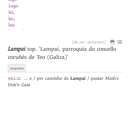
Lago
lai
1
lai
2
lais
lamaçal
Lampai
[últ. rev.: 25/04/2017]
lança
Lampai
top.
'Lampai, parroquia do concello
lançada
1
coruñés de Teo (Galiza)'
lançada
2
lançado
Acepcións
lançar
largueza
962.21
... e / per caminho de
Lampai
/ passar Minh’e
latin
Doir’e Gaia
lavar
lavoira
lavor
lavrada
lavrado
lavrador
lavrar