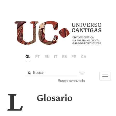
GL
PT
EN
IT
ES
FR
CA
Toggl
Busca avanzada
navig
L
Glosario