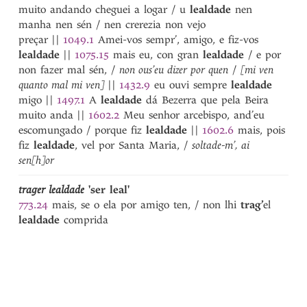
lavrare
muito andando cheguei a logar / u
lealdade
nen
lazeira
manha nen sén / nen crerezia non vejo
lazerada
preçar
||
1049.1
Amei-vos sempr’, amigo, e fiz-vos
lazerado
lealdade
||
1075.15
mais eu, con gran
lealdade
/ e por
lazerar
non fazer mal sén, /
non ous’eu dizer por quen
/
[mi ven
leal
quanto mal mi ven]
||
1432.9
eu ouvi sempre
lealdade
lealdade
migo
||
1497.1
A
lealdade
dá Bezerra que pela Beira
lealmente
muito anda
||
1602.2
Meu senhor arcebispo, and’eu
lear
escomungado / porque fiz
lealdade
||
1602.6
mais, pois
lebor
fiz
lealdade
, vel por Santa Maria, /
soltade-m’, ai
*Lecia
sen[h]or
leda
ledo
trager lealdade
'ser leal'
leer
773.24
mais, se o ela por amigo ten, / non lhi
trag’
el
legado
lealdade
comprida
legar
legoa
legon
lei
Leiras