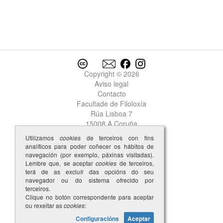
Leirea
Leirẽa
leite
leiteira
leito
leiton
leixada
Copyright © 2026
leixado
Aviso legal
leixar
Contacto
leli
Facultade de Filoloxía
lelia doura
Rúa Lisboa 7
lenha
15008 A Coruña
*lenho
Utilizamos
cookies
de terceiros con fins
leon
analíticos para poder coñecer os hábitos de
navegación (por exemplo, páxinas visitadas).
Leon
Lembre que, se aceptar
cookies
de terceiros,
Leone
terá de as excluír das opcións do seu
Leonor
navegador ou do sistema ofrecido por
ler
terceiros.
Clique no botón correspondente para aceptar
leterada
ou rexeitar as
cookies
:
leterado
1
Configuracións
Aceptar
leterado