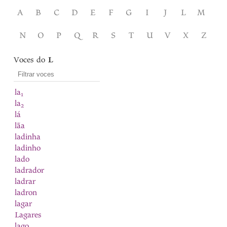
A
B
C
D
E
F
G
I
J
L
M
N
O
P
Q
R
S
T
U
V
X
Z
Voces do
L
la
1
la
2
lá
lãa
ladinha
ladinho
lado
ladrador
ladrar
ladron
lagar
Lagares
lago