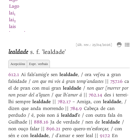
Lago
lai
1
lai
2
lais
lamaçal
Lampai
[últ. rev.: 25/04/2026]
lança
lealdade
s. f.
'lealdade'
lançada
1
lançada
2
Acepcións
Expr. verbais
lançado
lançar
612.1
Ai fals’amig’e sen
lealdade
, / ora vej’eu a gran
largueza
falsidade /
con que mi vós á gran temp’andastes
||
757.16
ca
latin
el de pran con mui gran
lealdade
/
non quer [morrer por
lavar
non pesar del a’lguen
/
que lh’amor á
||
762.14
des i terrei-
lavoira
lhi sempre
lealdade
||
782.17
– Amiga, con
lealdade
, /
lavor
dizen que anda morrendo
||
784.9
Cabeça de can
lavrada
perdudo / é, pois non á
lealdad’
e / con outra fala én
lavrado
Guilhade
||
888.16
Ja de verdade / nen de
lealdade
/
lavrador
non ouço falar
||
896.21
pero quero-m’esforçar, / con
lavrar
sén e con
lealdade
, / d’amar e seer leal
||
917.2
En