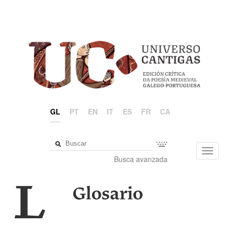
GL
PT
EN
IT
ES
FR
CA
Toggl
Busca avanzada
navig
L
Glosario