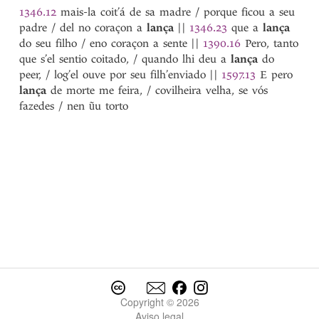
lavrare
1346.12
mais-la coit’á de sa madre / porque ficou a seu
lazeira
padre / del no coraçon a
lança
||
1346.23
que a
lança
lazerada
do seu filho / eno coraçon a sente
||
1390.16
Pero, tanto
lazerado
que s’el sentio coitado, / quando lhi deu a
lança
do
lazerar
peer, / log’el ouve por seu filh’enviado
||
1597.13
E pero
leal
lança
de morte me feira, / covilheira velha, se vós
lealdade
fazedes / nen ũu torto
lealmente
lear
lebor
*Lecia
leda
ledo
leer
legado
legar
legoa
legon
lei
Copyright © 2026
Leiras
Aviso legal