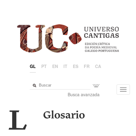
GL
PT
EN
IT
ES
FR
CA
Toggl
Busca avanzada
navig
L
Glosario