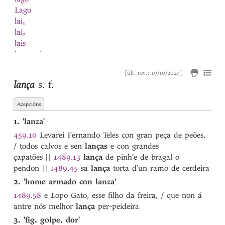
Lago
lai
1
lai
2
lais
lamaçal
Lampai
[últ. rev.: 19/10/2024]
lança
lança
s. f.
lançada
1
lançada
2
Acepcións
lançado
lançar
1. 'lanza'
largueza
459.10
Levarei Fernando Teles con gran peça de peões,
latin
/ todos calvos e sen
lanças
e con grandes
lavar
çapatões
||
1489.13
lança
de pinh’e de bragal o
lavoira
pendon
||
1489.45
sa
lança
torta d’un ramo de cerdeira
lavor
2. 'home armado con lanza'
lavrada
1489.58
e Lopo Gato, esse filho da freira, / que non á
lavrado
antre nós melhor
lança
per-peideira
lavrador
3. 'fig. golpe, dor'
lavrar