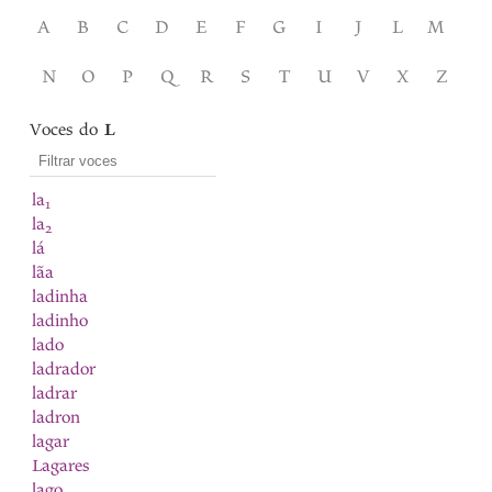
A
B
C
D
E
F
G
I
J
L
M
N
O
P
Q
R
S
T
U
V
X
Z
Voces do
L
la
1
la
2
lá
lãa
ladinha
ladinho
lado
ladrador
ladrar
ladron
lagar
Lagares
lago