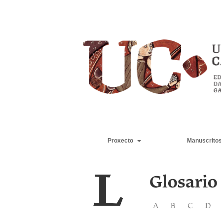
Proxecto
Manuscrito
L
Glosario
A
B
C
D