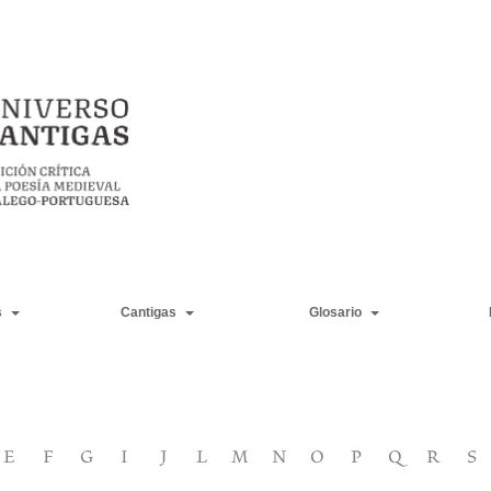
s
Cantigas
Glosario
E
F
G
I
J
L
M
N
O
P
Q
R
S