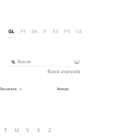
GL
PT
EN
IT
ES
FR
CA
Busca avanzada
Recursos
Novas
T
U
V
X
Z