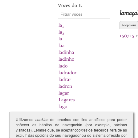
Voces do
L
lamaça
la
Acepcións
1
la
2
1507.15
m
lá
lãa
ladinha
ladinho
lado
ladrador
ladrar
ladron
lagar
Lagares
lago
Lago
Utilizamos
cookies
de terceiros con fins analíticos para poder
lai
1
coñecer os hábitos de navegación (por exemplo, páxinas
lai
2
visitadas). Lembre que, se aceptar
cookies
de terceiros, terá de as
lais
excluír das opcións do seu navegador ou do sistema ofrecido por