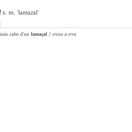
l
s. m.
'lamazal'
ais cabo d’un
lamaçal
/
creceu a erva