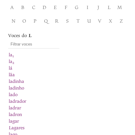
A
B
C
D
E
F
G
I
J
L
M
N
O
P
Q
R
S
T
U
V
X
Z
Voces do
L
la
1
la
2
lá
lãa
ladinha
ladinho
lado
ladrador
ladrar
ladron
lagar
Lagares
lago