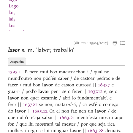
Lago
lai
1
lai
2
lais
lamaçal
Lampai
[últ. rev.: 25/04/2017]
lança
lavor
s. m.
'labor, traballo'
lançada
1
lançada
2
Acepcións
lançado
lançar
1393.11
E pero mui boo maestr’achou i / qual no
largueza
mund’outro non pôd’én saber / de castoar pedras e de
latin
fazer / mui bon
lavor
de caston outrossi
||
1637.7
e
lavar
guarir / pod’o
lavor
per i se o fezer
||
1637.12
e, se o
lavoira
lavor
non quer escarnir, / abri-lo fundament’alt’, e
lavor
ferir
||
1637.21
se non, matar-s’-á, / ca est’é o começo
lavrada
do
lavor
||
1655.12
Ca el non faz nen un
lavor
/ de
lavrado
que nulh’om’aja sabor
||
1663.21
mentr’esta mostra aqui
lavrador
for, / que lhi mostrará tal mester / por que seja rica
lavrar
molher, / ergo se lhi minguar
lavor
||
1663.28
demais,