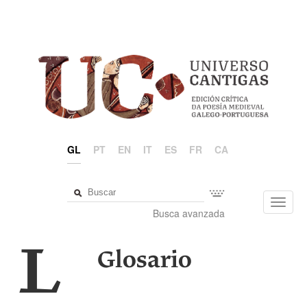
GL
PT
EN
IT
ES
FR
CA
Toggl
Busca avanzada
navig
L
Glosario