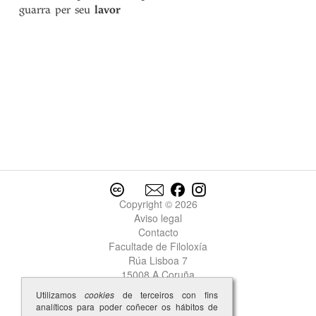
lavrare
guarra per seu
lavor
lazeira
lazerada
lazerado
lazerar
leal
lealdade
lealmente
lear
lebor
*Lecia
leda
ledo
Copyright © 2026
leer
Aviso legal
legado
Contacto
legar
Facultade de Filoloxía
legoa
Rúa Lisboa 7
legon
15008 A Coruña
lei
Utilizamos
cookies
de terceiros con fins
Leiras
analíticos para poder coñecer os hábitos de