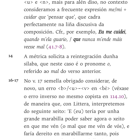
<u> e <n>, mais para alén diso, no contexto
consideramos a frecuente expresión
me
/
mi
+
cuidar que
‘pensar que’, que cadra
perfectamente na liña discusiva da
composición. Cfr., por exemplo,
Eu me cuidei
,
quando m’ela guario
, /
que
nunca m’ende máis
veesse mal
(
41.7-8
).
14
A métrica solicita a reintegración dunha
sílaba, que neste caso é o pronome
o
,
referido ao
mal
do verso anterior.
16-17
No v. 17 semella obrigado considerar, de
novo, un erro <b>/<u>~<v> en <
> (véxase
bē
o erro inverso no mesmo copista en
114.10
),
de maneira que, con Littera, interpretemos
do seguinte xeito: ‘E (eu) tería por unha
grande marabilla poder saber agora o xeito
en que me vén (o mal que me vén de vós), e
faría dereito en marabillarme tanto, pois