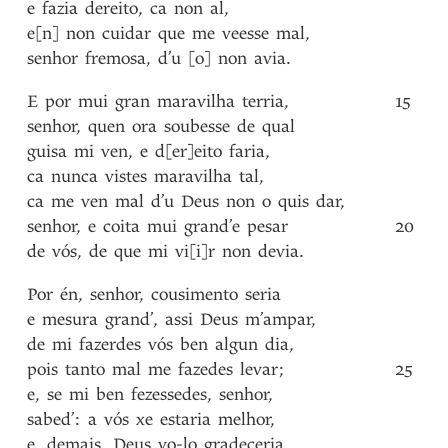
e
fazia
dereito
,
ca
non
al
,
e[n]
non
cuidar
que
me
veesse
mal
,
senhor
fremosa
,
d’u
[o]
non
avia
.
E
por
mui
gran
maravilha
terria
,
15
senhor
,
quen
ora
soubesse
de
qual
guisa
mi
ven
,
e
d[er]eito
faria
,
ca
nunca
vistes
maravilha
tal
,
ca
me
ven
mal
d’u
Deus
non
o
quis
dar
,
senhor
,
e
coita
mui
grand’e
pesar
20
de
vós
,
de
que
mi
vi[i]r
non
devia
.
Por
én
,
senhor
,
cousimento
seria
e
mesura
grand’
,
assi
Deus
m’ampar
,
de
mi
fazerdes
vós
ben
algun
dia
,
pois
tanto
mal
me
fazedes
levar
;
25
e
,
se
mi
ben
fezessedes
,
senhor
,
sabed’
:
a
vós
xe
estaria
melhor
,
e
,
demais
,
Deus
vo-lo
gradeceria
.