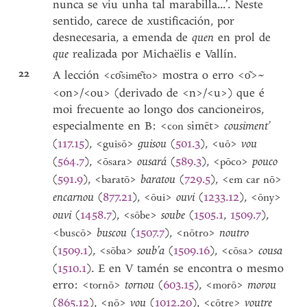
nunca se viu unha tal marabilla...’. Neste
sentido, carece de xustificación, por
desnecesaria, a emenda de
quen
en prol de
que
realizada por Michaëlis e Vallín.
22
A lección <
> mostra o erro <
>~
co͂sime͂to
o͂
<on>/<ou> (derivado de <n>/<u>) que é
moi frecuente ao longo dos cancioneiros,
especialmente en B: <
>
cousiment’
simēt
con
(
117.15
), <
>
guisou
(
501.3
), <
>
vou
guisō
uō
(
564.7
), <
>
ousará
(
589.3
), <
>
pouco
ōsara
pōco
(
591.9
), <
>
baratou
(
729.5
), <
>
baratō
em car nō
encarnou
(
877.21
), <
>
ouvi
(
1233.12
), <
>
ōui
ōny
ouvi
(
1458.7
), <
>
soube
(
1505.1
,
1509.7
),
sōbe
<
>
buscou
(
1507.7
), <
>
noutro
buscō
nōtro
(
1509.1
), <
>
soub’a
(
1509.16
), <
>
cousa
sōba
cōsa
(
1510.1
). E en V tamén se encontra o mesmo
erro: <
>
tornou
(
603.15
), <
>
morou
tornō
morō
(
865.12
), <
>
vou
(
1012.20
), <
>
voutre
nō
cōtre