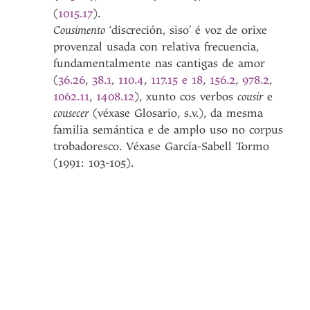
(
1015.17
).
Cousimento
‘discreción, siso’ é voz de orixe
provenzal usada con relativa frecuencia,
fundamentalmente nas cantigas de amor
(
36.26
,
38.1
,
110.4
,
117.15 e 18
,
156.2
,
978.2
,
1062.11
,
1408.12
), xunto cos verbos
cousir
e
cousecer
(véxase Glosario, s.v.), da mesma
familia semántica e de amplo uso no corpus
trobadoresco. Véxase García-Sabell Tormo
(1991: 103-105).