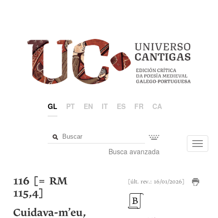
GL
PT
EN
IT
ES
FR
CA
Toggl
Busca avanzada
navig
116 [= RM
[últ. rev.: 16/01/2026]
115,4]
Cuidava-m’eu,