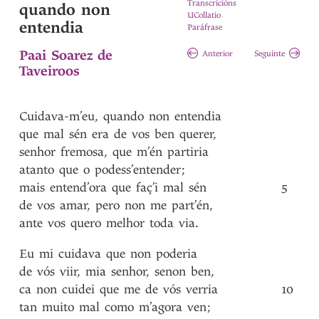
Transcricións
quando non
UCollatio
entendia
Paráfrase
Paai Soarez de
Anterior
Seguinte
Taveiroos
Cuidava-m’eu
,
quando
non
entendia
que
mal
sén
era
de
vos
ben
querer
,
senhor
fremosa
,
que
m’én
partiria
atanto
que
o
podess’entender
;
mais
entend’ora
que
faç’i
mal
sén
5
de
vos
amar
,
pero
non
me
part’én
,
ante
vos
quero
melhor
toda
via
.
Eu
mi
cuidava
que
non
poderia
de
vós
viir
,
mia
senhor
,
senon
ben
,
ca
non
cuidei
que
me
de
vós
verria
10
tan
muito
mal
como
m’agora
ven
;