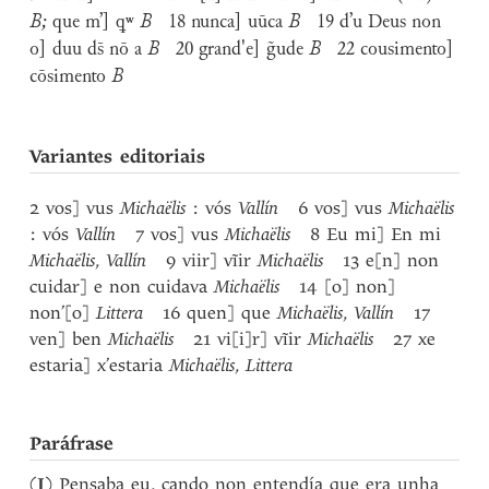
B;
que m’] ꝗʷ
B
18 nunca] uūca
B
19 d’u Deus non
o] duu ds̄ nō a
B
20 grand'e] g̃ude
B
22 cousimento]
cōsimento
B
Variantes editoriais
2 vos] vus
Michaëlis
: vós
Vallín
6 vos] vus
Michaëlis
: vós
Vallín
7 vos] vus
Michaëlis
8 Eu mi] En mi
Michaëlis
,
Vallín
9 viir] vĩir
Michaëlis
13 e[n] non
cuidar] e non cuidava
Michaëlis
14 [o] non]
non’[o]
Littera
16 quen] que
Michaëlis
,
Vallín
17
ven] ben
Michaëlis
21 vi[i]r] vĩir
Michaëlis
27 xe
estaria] x’estaria
Michaëlis
,
Littera
Paráfrase
(
I
) Pensaba eu, cando non entendía que era unha