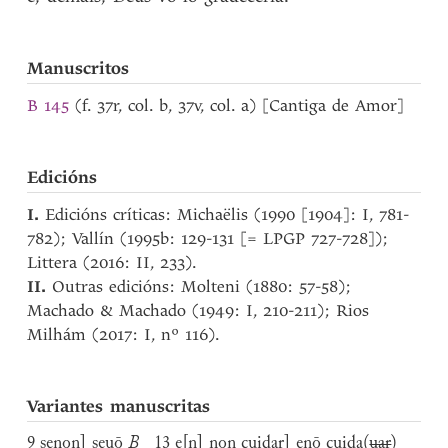
Manuscritos
B 145
(f. 37r, col. b, 37v, col. a) [Cantiga de Amor]
Edicións
I.
Edicións críticas: Michaëlis (1990 [1904]: I, 781-
782); Vallín (1995b: 129-131 [= LPGP 727-728]);
Littera (2016: II, 233).
II.
Outras edicións: Molteni (1880: 57-58);
Machado & Machado (1949: I, 210-211); Rios
Milhám (2017: I, nº 116).
Variantes manuscritas
9 senon] seuō
B
13 e[n] non cuidar] enō cuida(
uar
)