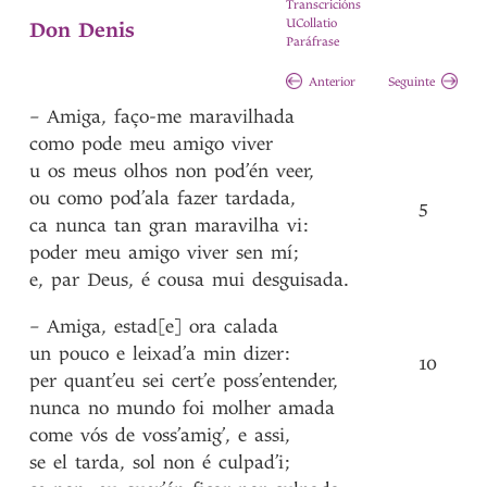
Transcricións
UCollatio
Don Denis
Paráfrase
Anterior
Seguinte
–
Amiga
,
faço-me
maravilhada
como
pode
meu
amigo
viver
u
os
meus
olhos
non
pod’én
veer
,
ou
como
pod’ala
fazer
tardada
,
5
ca
nunca
tan
gran
maravilha
vi
:
poder
meu
amigo
viver
sen
mí
;
e
,
par
Deus
,
é
cousa
mui
desguisada
.
–
Amiga
,
estad[e]
ora
calada
un
pouco
e
leixad’a
min
dizer
:
10
per
quant’eu
sei
cert’e
poss’entender
,
nunca
no
mundo
foi
molher
amada
come
vós
de
voss’amig’
,
e
assi
,
se
el
tarda
,
sol
non
é
culpad’i
;