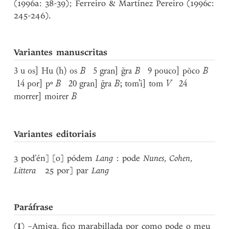
(1996a: 38-39); Ferreiro & Martínez Pereiro (1996c:
245-246).
Variantes manuscritas
3 u os] Hu (h) os
B
5 gran] g̃ra
B
9 pouco] pōco
B
14 por] pº
B
20 gran] g̃ra
B
; tom’i] tom
V
24
morrer] moirer
B
Variantes editoriais
3 pod’én] [o] pódem
Lang
: pode
Nunes
,
Cohen
,
Littera
25 por] par
Lang
Paráfrase
(
I
) –Amiga, fico marabillada por como pode o meu