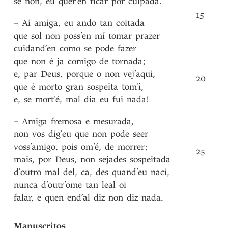
se
non
,
eu
quer’én
ficar
por
culpada
.
15
–
Ai
amiga
,
eu
ando
tan
coitada
que
sol
non
poss’en
mí
tomar
prazer
cuidand’en
como
se
pode
fazer
que
non
é
ja
comigo
de
tornada
;
e
,
par
Deus
,
porque
o
non
vej’aqui
,
20
que
é
morto
gran
sospeita
tom’i
,
e
,
se
mort’é
,
mal
dia
eu
fui
nada!
–
Amiga
fremosa
e
mesurada
,
non
vos
dig’eu
que
non
pode
seer
voss’amigo
,
pois
om’é
,
de
morrer
;
25
mais
,
por
Deus
,
non
sejades
sospeitada
d’outro
mal
del
,
ca
,
des
quand’eu
naci
,
nunca
d’outr’ome
tan
leal
oi
falar
,
e
quen
end’al
diz
non
diz
nada
.
Manuscritos