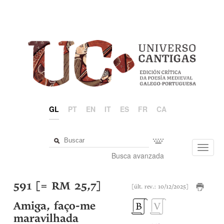
GL
PT
EN
IT
ES
FR
CA
Toggl
Busca avanzada
navig
591 [= RM 25,7]
[últ. rev.: 10/12/2025]
Amiga, faço-me
maravilhada