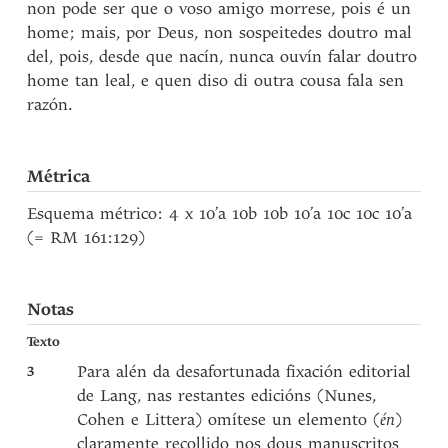
non pode ser que o voso amigo morrese, pois é un
home; mais, por Deus, non sospeitedes doutro mal
del, pois, desde que nacín, nunca ouvín falar doutro
home tan leal, e quen diso di outra cousa fala sen
razón.
Métrica
Esquema métrico: 4 x 10’a 10b 10b 10’a 10c 10c 10’a
(= RM 161:129)
Notas
Texto
3
Para alén da desafortunada fixación editorial
de Lang, nas restantes edicións (Nunes,
Cohen e Littera) omítese un elemento (
én
)
claramente recollido nos dous manuscritos