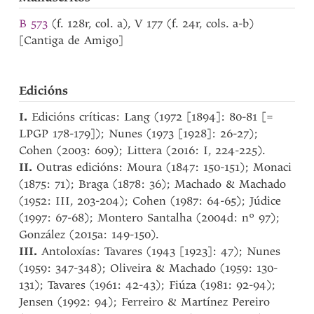
B 573
(f. 128r, col. a), V 177 (f. 24r, cols. a-b)
[Cantiga de Amigo]
Edicións
I.
Edicións críticas: Lang (1972 [1894]: 80-81 [=
LPGP 178-179]); Nunes (1973 [1928]: 26-27);
Cohen (2003: 609); Littera (2016: I, 224-225).
II.
Outras edicións: Moura (1847: 150-151); Monaci
(1875: 71); Braga (1878: 36); Machado & Machado
(1952: III, 203-204); Cohen (1987: 64-65); Júdice
(1997: 67-68); Montero Santalha (2004d: nº 97);
González (2015a: 149-150).
III.
Antoloxías: Tavares (1943 [1923]: 47); Nunes
(1959: 347-348); Oliveira & Machado (1959: 130-
131); Tavares (1961: 42-43); Fiúza (1981: 92-94);
Jensen (1992: 94); Ferreiro & Martínez Pereiro