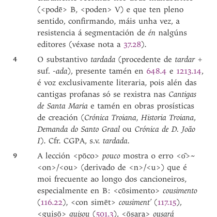
(<podē> B, <poden> V) e que ten pleno
sentido, confirmando, máis unha vez, a
resistencia á segmentación de
én
nalgúns
editores (véxase nota a
37.28
).
4
O substantivo
tardada
(procedente de
tardar
+
suf.
-ada
), presente tamén en
648.4
e
1213.14
,
é voz exclusivamente literaria, pois alén das
cantigas profanas só se rexistra nas
Cantigas
de Santa Maria
e tamén en obras prosísticas
de creación (
Crónica Troiana
,
Historia Troiana
,
Demanda do Santo Graal
ou
Crónica de D. João
I
). Cfr. CGPA, s.v.
tardada
.
9
A lección <pōco>
pouco
mostra o erro <o͂>~
<on>/<ou> (derivado de <n>/<u>) que é
moi frecuente ao longo dos cancioneiros,
especialmente en B: <cōsimento>
cousimento
(
116.22
), <con simēt>
cousiment’
(
117.15
),
<guisō>
guisou
(
501.3
), <ōsara>
ousará