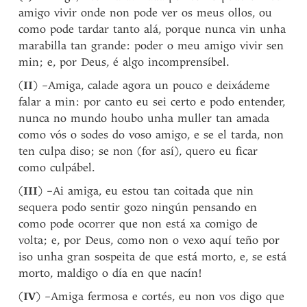
amigo vivir onde non pode ver os meus ollos, ou
como pode tardar tanto alá, porque nunca vin unha
marabilla tan grande: poder o meu amigo vivir sen
min; e, por Deus, é algo incomprensíbel.
(
II
) –Amiga, calade agora un pouco e deixádeme
falar a min: por canto eu sei certo e podo entender,
nunca no mundo houbo unha muller tan amada
como vós o sodes do voso amigo, e se el tarda, non
ten culpa diso; se non (for así), quero eu ficar
como culpábel.
(
III
) –Ai amiga, eu estou tan coitada que nin
sequera podo sentir gozo ningún pensando en
como pode ocorrer que non está xa comigo de
volta; e, por Deus, como non o vexo aquí teño por
iso unha gran sospeita de que está morto, e, se está
morto, maldigo o día en que nacín!
(
IV
) –Amiga fermosa e cortés, eu non vos digo que