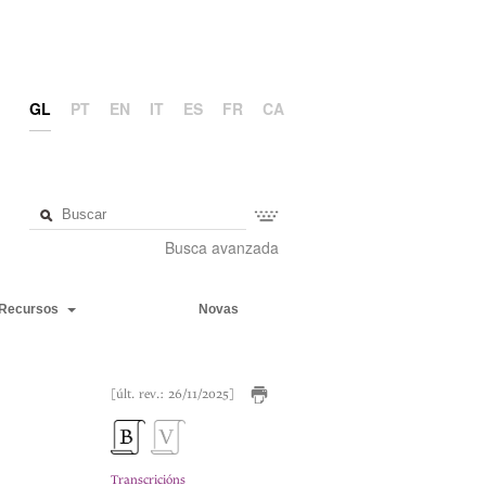
GL
PT
EN
IT
ES
FR
CA
Busca avanzada
Recursos
Novas
[últ. rev.: 26/11/2025]
Transcricións