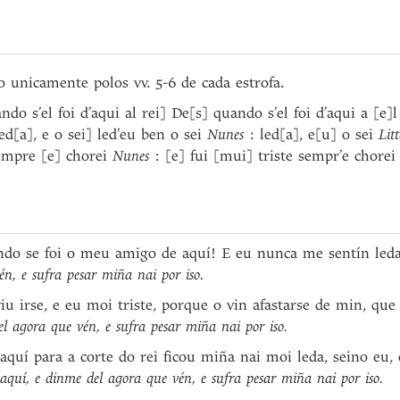
o unicamente polos vv. 5-6 de cada estrofa.
o s’el foi d’aqui al rei] De[s] quando s’el foi d’aqui a [e]l
[a], e o sei] led’eu ben o sei
Nunes
: led[a], e[u] o sei
Lit
sempre [e] chorei
Nunes
: [e] fui [mui] triste sempr’e chore
ando se foi o meu amigo de aquí! E eu nunca me sentín le
én, e sufra pesar miña nai por iso.
viu irse, e eu moi triste, porque o vin afastarse de min, q
del agora que vén, e sufra pesar miña nai por iso.
aquí para a corte do rei ficou miña nai moi leda, seino eu,
e aquí, e dinme del agora que vén, e sufra pesar miña nai por iso.