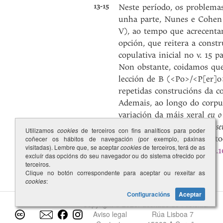
13-15
Neste período, os problemas
unha parte, Nunes e Cohen a
V), ao tempo que acrecenta
opción, que reitera a constr
copulativa inicial no v. 15 
Non obstante, coidamos que,
lección de B (<Po>/<P[er]o
repetidas construcións da 
Ademais, ao longo do corpus
variación da máis xeral
eu o 
expresivas moi similares (
se
Utilizamos
cookies
de terceiros con fins analíticos para poder
emenda
e[u]
realizada en to
coñecer os hábitos de navegación (por exemplo, páxinas
visitadas). Lembre que, se aceptar
cookies
de terceiros, terá de as
235.28
,
423.12
,
1115.7
,
1419.
excluír das opcións do seu navegador ou do sistema ofrecido por
terceiros.
Clique no botón correspondente para aceptar ou rexeitar as
cookies
:
Configuracións
Aceptar
Copyright © 2026
Facultade de Filoloxía
Aviso legal
Rúa Lisboa 7