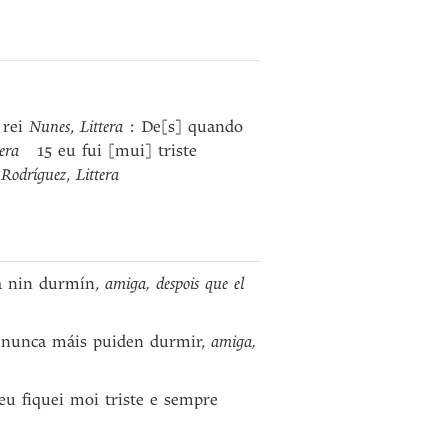
 rei
Nunes
,
Littera
: De[s] quando
tera
15 eu fui [mui] triste
i
Rodríguez
,
Littera
da nin durmín,
amiga, despois que el
ue nunca máis puiden durmir,
amiga,
 eu fiquei moi triste e sempre