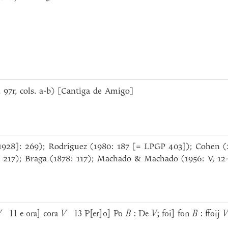
f. 97r, cols. a-b) [Cantiga de Amigo]
[1928]: 269); Rodríguez (1980: 187 [= LPGP 403]); Cohen (2
: 217); Braga (1878: 117); Machado & Machado (1956: V, 12-
V
11 e ora] cora
V
13 P[er]o] Po
B
: De
V
; foi] fon
B
: ffoij
V