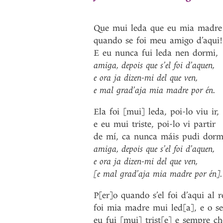
Que
mui
leda
que
eu
mia
madre
quando
se
foi
meu
amigo
d’aqui!
E
eu
nunca
fui
leda
nen
dormi
,
amiga
,
depois
que
s’el
foi
d’aquen
,
e
ora
ja
dizen-mi
del
que
ven
,
e
mal
grad’aja
mia
madre
por
én
.
Ela
foi
[mui]
leda
,
poi-lo
viu
ir
,
e
eu
mui
triste
,
poi-lo
vi
partir
de
mí
,
ca
nunca
máis
pudi
dorm
amiga
,
depois
que
s’el
foi
d’aquen
,
e
ora
ja
dizen-mi
del
que
ven
,
[e
mal
grad’aja
mia
madre
por
én]
.
P[er]o
quando
s’el
foi
d’aqui
al
r
foi
mia
madre
mui
led[a]
,
e
o
se
eu
fui
[mui]
trist[e]
e
sempre
ch