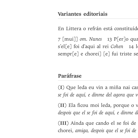
Variantes editoriais
En Littera o refrán está constituíd
7 [mui]]
om
.
Nunes
13 P[er]o quand
s’el[e] foi d’aqui al rei
Cohen
14 led
sempr[e] e chorei] [e] fui triste 
Paráfrase
(
I
) Que leda eu vin a miña nai c
se foi de aquí, e dinme del agora que v
(
II
) Ela ficou moi leda, porque o 
despois que el se foi de aquí, e dinme 
(
III
) Aínda que cando el se foi de 
chorei,
amiga, despois que el se foi d