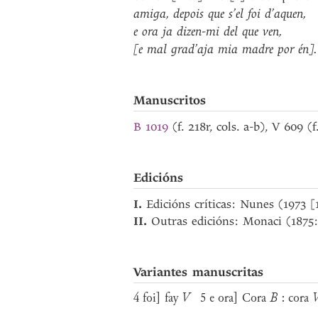
amiga
,
depois
que
s’el
foi
d’aquen
,
e
ora
ja
dizen-mi
del
que
ven
,
[e
mal
grad’aja
mia
madre
por
én]
.
Manuscritos
B 1019
(f. 218r, cols. a-b), V 609 (
Edicións
I.
Edicións críticas: Nunes (1973 
II.
Outras edicións: Monaci (1875
Variantes manuscritas
4 foi] fay
V
5 e ora] Cora
B
: cora