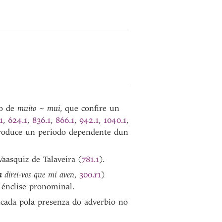
do de
muito ~ mui
, que confire un
1
,
624.1
,
836.1
,
866.1
,
942.1
,
1040.1
,
ntroduce un período dependente dun
asquiz de Talaveira (
781.1
).
a
direi-vos que mi aven
,
300.r1
)
 énclise pronominal.
dicada pola presenza do adverbio no