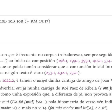
 10B 10B 10B (= RM 19:17)
a con
que
é frecuente no corpus trobadoresco, sempre segui
...!’) ao inicio da composición (
196.1
,
199.1
,
393.1
,
407.1
,
574.
 que se poida tamén considerar que a conxunción inicial i
que nalgún texto é claro (
253.1
,
432.1
,
737.1
).
en
1022.2
, é tamén o
incipit
dunha cantiga de amigo de Joan Va
adverbial
ora ja
nunha cantiga de Roi Paez de Ribela (
e
ora j
a como unha expresión que, a diferenza de
ja
, non provoca a
de
mui
(
Ela foi [
mui
] leda
...) pola hipometría do verso vén in
 madre vi
) e mais no v. 14 (
foi mia madre
mui
led[a], e o sei
).