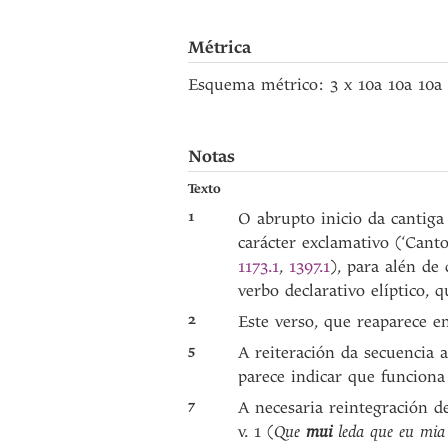
Métrica
Esquema métrico: 3 x 10a 10a 10a
Notas
Texto
1
O abrupto inicio da cantig
carácter exclamativo (‘Canto
1173.1
,
1397.1
), para alén de
verbo declarativo elíptico, 
2
Este verso, que reaparece 
5
A reiteración da secuencia 
parece indicar que funcion
7
A necesaria reintegración 
v. 1 (
Que
mui
leda que eu mia