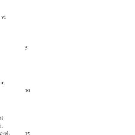
vi
5
ir
,
10
ei
i
,
orei
,
15