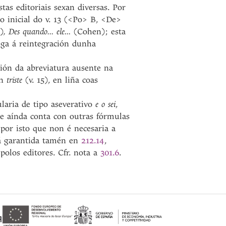
as editoriais sexan diversas. Por
o inicial do v. 13 (<Po> B, <De>
)
, Des quando... ele...
(Cohen); esta
iga á reintegración dunha
ión da abreviatura ausente na
on
triste
(v. 15), en liña coas
laria de tipo aseverativo
e o sei
,
ue aínda conta con outras fórmulas
É por isto que non é necesaria a
á garantida tamén en
212.14
,
polos editores. Cfr. nota a
301.6
.