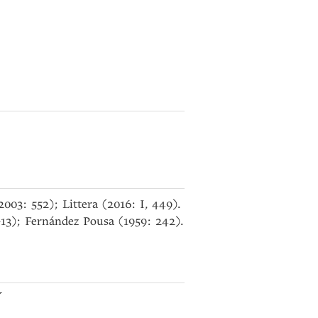
003: 552); Littera (2016: I, 449).
13); Fernández Pousa (1959: 242).