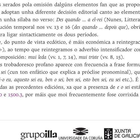
 xerados pola omisión dalgúns elementos fan que as propost
doptan unha diferente decisión editorial canto ao element
n unha sílaba no verso:
Des quando ... a el-rei
(Nunes, Littera
ución temporal nos vv. 13 e 16 (
des quando ... depois que
), obr
para ligar sintacticamente os dous períodos.
 do punto de vista ecdótico, é máis económica a reintegrac
>), ao tempo que reintegramos o adverbio intensificador c
composición:
mui leda
(vv. 1, 7, 14),
mui triste
(vv. 8, 15).
 trobadoresco profano aparece con frecuencia a frase formu
sei
(cun ton enfático que explica a próclise pronominal), q
i-o eu, aquesto sei eu, ben o sei, ben sei, esto ben sei, eu sei
etc.). 
das as precedentes edicións, xa que a presenza de
e o sei
est
10
e
1500.3
, por máis que moi frecuentemente fose corrixida 