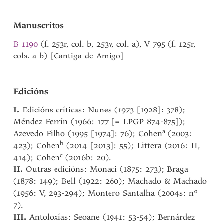
Manuscritos
B 1190
(f. 253r, col. b, 253v, col. a), V 795 (f. 125r,
cols. a-b) [Cantiga de Amigo]
Edicións
I.
Edicións críticas: Nunes (1973 [1928]: 378);
Méndez Ferrín (1966: 177 [= LPGP 874-875]);
a
Azevedo Filho (1995 [1974]: 76); Cohen
(2003:
b
423); Cohen
(2014 [2013]: 55); Littera (2016: II,
c
414); Cohen
(2016b: 20).
II.
Outras edicións: Monaci (1875: 273); Braga
(1878: 149); Bell (1922: 260); Machado & Machado
(1956: V, 293-294); Montero Santalha (2004s: nº
7).
III.
Antoloxías: Seoane (1941: 53-54); Bernárdez