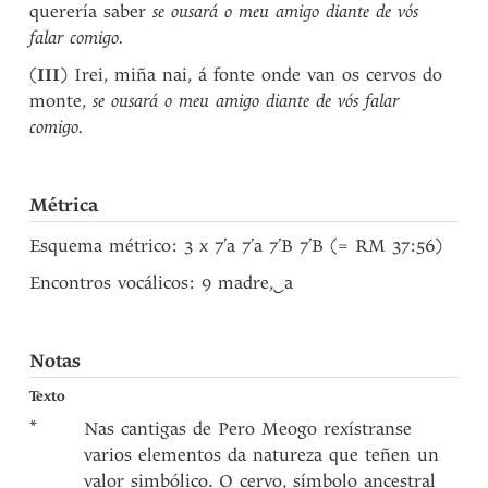
querería saber
se ousará o meu amigo diante de vós
falar comigo.
(
III
) Irei, miña nai, á fonte onde van os cervos do
monte,
se ousará o meu amigo diante de vós falar
comigo.
Métrica
Esquema métrico: 3 x 7’a 7’a 7’B 7’B (= RM 37:56)
Encontros vocálicos: 9 madre,
‿
a
Notas
Texto
*
Nas cantigas de Pero Meogo rexístranse
varios elementos da natureza que teñen un
valor simbólico. O cervo, símbolo ancestral