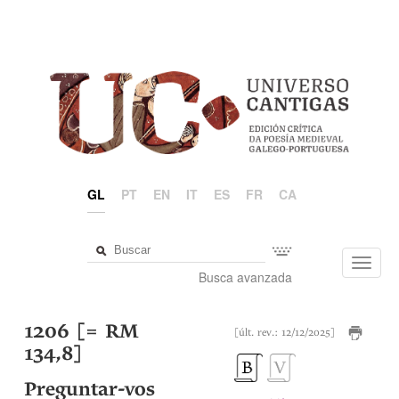
GL
PT
EN
IT
ES
FR
CA
Toggl
Busca avanzada
navig
1206 [= RM
[últ. rev.: 12/12/2025]
134,8]
Preguntar-vos