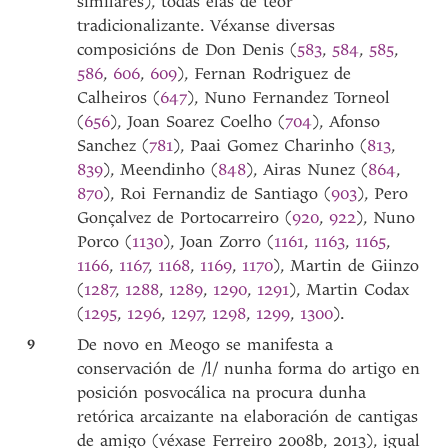
similares), todas elas de teor
tradicionalizante. Véxanse diversas
composicións de Don Denis (
583
,
584
,
585
,
586
,
606
,
609
), Fernan Rodriguez de
Calheiros (
647
), Nuno Fernandez Torneol
(
656
), Joan Soarez Coelho (
704
), Afonso
Sanchez (
781
), Paai Gomez Charinho (
813
,
839
), Meendinho (
848
), Airas Nunez (
864
,
870
), Roi Fernandiz de Santiago (
903
), Pero
Gonçalvez de Portocarreiro (
920
,
922
), Nuno
Porco (
1130
), Joan Zorro (
1161
,
1163
,
1165
,
1166
,
1167
,
1168
,
1169
,
1170
), Martin de Giinzo
(
1287
,
1288
,
1289
,
1290
,
1291
), Martin Codax
(
1295
,
1296
,
1297
,
1298
,
1299
,
1300
).
9
De novo en Meogo se manifesta a
conservación de /l/ nunha forma do artigo en
posición posvocálica na procura dunha
retórica arcaizante na elaboración de cantigas
de amigo (véxase Ferreiro 2008b, 2013), igual