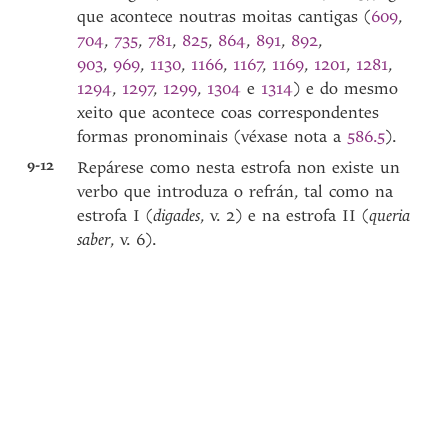
que acontece noutras moitas cantigas (
609
,
704
,
735
,
781
,
825
,
864
,
891
,
892
,
903
,
969
,
1130
,
1166
,
1167
,
1169
,
1201
,
1281
,
1294
,
1297
,
1299
,
1304
e
1314
) e do mesmo
xeito que acontece coas correspondentes
formas pronominais (véxase nota a
586.5
).
9-12
Repárese como nesta estrofa non existe un
verbo que introduza o refrán, tal como na
estrofa I (
digades
, v. 2) e na estrofa II (
queria
saber
, v. 6).