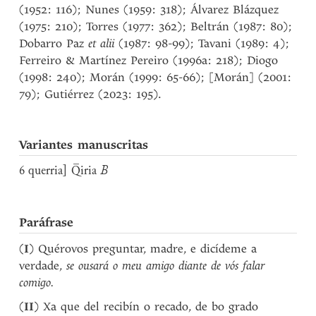
(1952: 116); Nunes (1959: 318); Álvarez Blázquez
(1975: 210); Torres (1977: 362); Beltrán (1987: 80);
Dobarro Paz
et alii
(1987: 98-99); Tavani (1989: 4);
Ferreiro & Martínez Pereiro (1996a: 218); Diogo
(1998: 240); Morán (1999: 65-66); [Morán] (2001:
79); Gutiérrez (2023: 195).
Variantes manuscritas
6 querria] Q̅iria
B
Paráfrase
(
I
) Quérovos preguntar, madre, e dicídeme a
verdade,
se ousará o meu amigo diante de vós falar
comigo.
(
II
) Xa que del recibín o recado, de bo grado