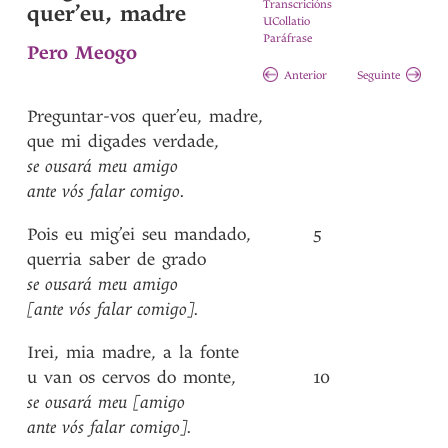
Transcricións
quer’eu, madre
UCollatio
Paráfrase
Pero Meogo
Anterior
Seguinte
Preguntar-vos
quer’eu
,
madre
,
que
mi
digades
verdade
,
se
ousará
meu
amigo
ante
vós
falar
comigo
.
Pois
eu
mig’ei
seu
mandado
,
5
querria
saber
de
grado
se
ousará
meu
amigo
[ante
vós
falar
comigo]
.
Irei
,
mia
madre
,
a
la
fonte
u
van
os
cervos
do
monte
,
10
se
ousará
meu
[amigo
ante
vós
falar
comigo]
.