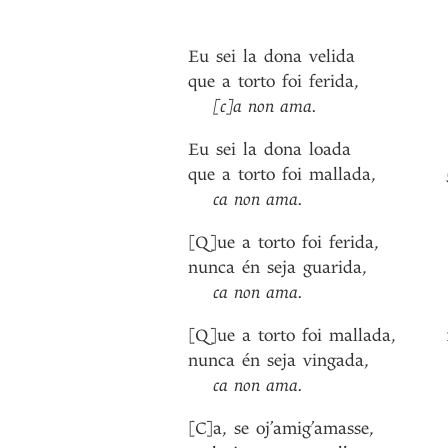
Eu
sei
la
dona
velida
que
a
torto
foi
ferida
,
[c]a
non
ama
.
Eu
sei
la
dona
loada
que
a
torto
foi
mallada
,
ca
non
ama
.
[Q]ue
a
torto
foi
ferida
,
nunca
én
seja
guarida
,
ca
non
ama
.
[Q]ue
a
torto
foi
mallada
,
nunca
én
seja
vingada
,
ca
non
ama
.
[C]a
,
se
oj’amig’amasse
,