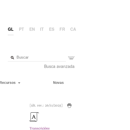
GL
PT
EN
IT
ES
FR
CA
Busca avanzada
Recursos
Novas
[últ. rev.: 26/11/2025]
Transcricións