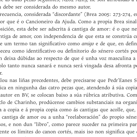
én debe ser considerada do mesmo autor.
 frecuencia, considerada “discordante” (Brea 2005: 273-274, 
or que é o Cancioneiro da Ajuda. Como a propia Brea sina
ición, esta debe ser adscrita á cantiga de amor: é o que ne
tiga de amor, con independencia de que esta se constrúa co
e um termo tan significativo como
amigo
e de que, en defin
leceu como identificativo ou definitorio do xénero cortés po
on deixa dúbidas ao respecto de que é unha voz masculina a q
lo tanto nunca sanará e nunca será vingada desa afronta po
r.
lou nas liñas precedentes, debe precisarse que Pedr’Eanes 
tica en ningunha das catro pezas que, atendendo á súa copi
 autor en BV, se colocan baixo a súa rúbrica atributiva. Co
ciclo de Charinho, prodúcense cambios substanciais na organi
a a copia e á propia copia como ás cantigas que acolle, que
cantiga de amor ou a unha “reelaboración” do propio xénero
rsos, e non dun “libro”, como parece suceder na primeira p
te os límites do canon cortés, mais iso non significa que 