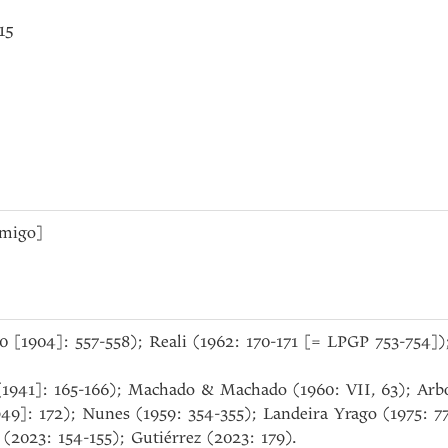
15
Amigo]
90 [1904]: 557-558); Reali (1962: 170-171 [= LPGP 753-754])
 [1941]: 165-166); Machado & Machado (1960: VII, 63); Arb
49]: 172); Nunes (1959: 354-355); Landeira Yrago (1975: 77
 (2023: 154-155); Gutiérrez (2023: 179).