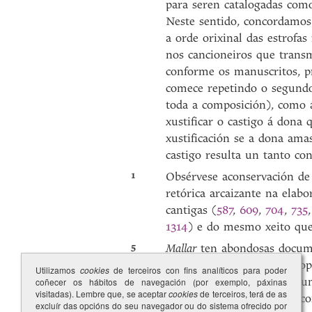
para seren catalogadas com
Neste sentido, concordamos
a orde orixinal das estrofas
nos cancioneiros que transm
conforme os manuscritos, pr
comece repetindo o segundo
toda a composición), como a
xustificar o castigo á dona
xustificación se a dona amas
castigo resulta un tanto con
1
Obsérvese aconservación de 
retórica arcaizante na elab
cantigas (
587
,
609
,
704
,
735
1314
) e do mesmo xeito que
5
Mallar
ten abondosas documen
cereais por medio dunha op
Utilizamos
cookies
de terceiros con fins analíticos para poder
sinónimo de ‘bater, ferir, t
coñecer os hábitos de navegación (por exemplo, páxinas
visitadas). Lembre que, se aceptar
cookies
de terceiros, terá de as
Pereira, de 1697, definido c
excluír das opcións do seu navegador ou do sistema ofrecido por