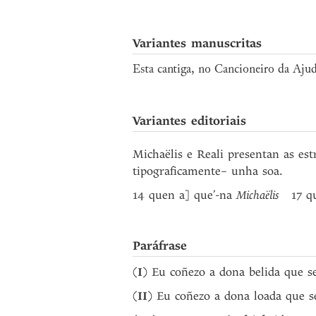
Variantes manuscritas
Esta cantiga, no Cancioneiro da Ajuda
Variantes editoriais
Michaëlis e Reali presentan as est
tipograficamente– unha soa.
14 quen a] que’-na
Michaëlis
17 qu
Paráfrase
(
I
) Eu coñezo a dona belida que se
(
II
) Eu coñezo a dona loada que s