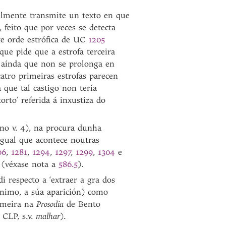
elmente transmite un texto en que
, feito que por veces se detecta
te orde estrófica de UC
1205
que pide que a estrofa terceira
 aínda que non se prolonga en
atro primeiras estrofas parecen
 que tal castigo non tería
orto’ referida á inxustiza do
no v. 4), na procura dunha
 igual que acontece noutras
06
,
1281
,
1294
,
1297
,
1299
,
1304
e
 (véxase nota a
586.5
).
respecto a ‘extraer a gra dos
nimo, a súa aparición) como
rimeira na
Prosodia
de Bento
. CLP, s.v.
malhar
).