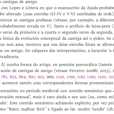
o cantigas de amigo.
 con Lopes e Littera en que o manuscrito da Ajuda probab
 foi alterado (coas estrofas III-IV e V-VI cambiadas de orde)
itiron as cantigas profanas (véxase, por exemplo, a diferen
obabelmente errada en V). Tanto o artificio do leixa-pren (
 verso da primeira e a cuarta o segundo verso da segunda,
 lóxica da evolución conceptual da cantiga así o piden. As c
 que non ama, mentres que nas dúas estrofas finais se afirma
e un amigo. En calquera das interpretacións, a locución ‘a t
traditoria.
/l/ nunha forma do artigo, en posición posvocálica (tamén 
oración de cantigas de amigo (véxase Ferreiro 2008b, 2013),
,
781
,
825
,
864
,
891
,
903
, 969,
1130
,
1166
,
1167
,
1169
,
1201
,
12
 acontece tamén coas correspondentes formas pronominais
tacións no período medieval cun contido semántico que di 
eración manual’, mais é raro aínda o seu uso (ou, como mí
undir’. Este contido semántico achámolo explícito, por vez p
omo “Bater, malhar, ferir” e ligado ao lat.
tundere
‘tundir’ (cfr