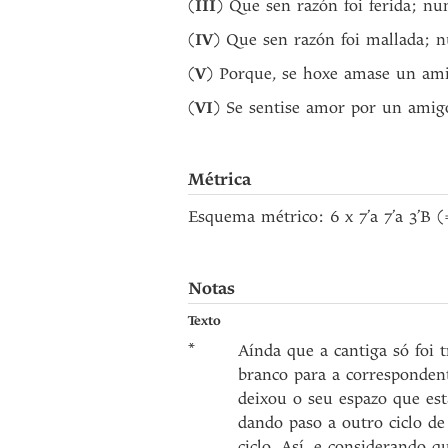
(
III
) Que sen razón foi ferida; nu
(
IV
) Que sen razón foi mallada; n
(
V
) Porque, se hoxe amase un ami
(
VI
) Se sentise amor por un amigo
Métrica
Esquema métrico: 6 x 7’a 7’a 3’B 
Notas
Texto
*
Aínda que a cantiga só foi 
branco para a correspondent
deixou o seu espazo que est
dando paso a outro ciclo de
ciclo. Así, e considerando 