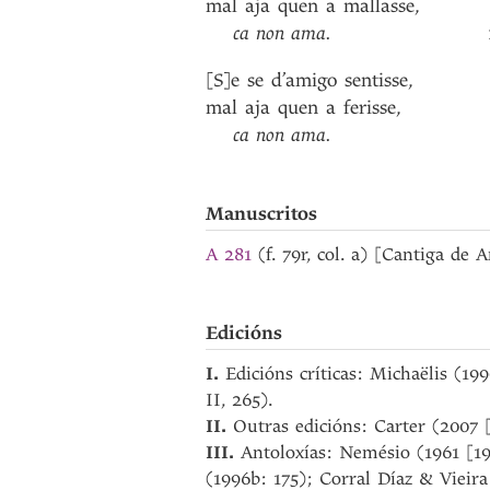
mal
aja
quen
a
mallasse
,
ca
non
ama
.
[S]e
se
d’amigo
sentisse
,
mal
aja
quen
a
ferisse
,
ca
non
ama
.
Manuscritos
A 281
(f. 79r, col. a) [Cantiga de 
Edicións
I.
Edicións críticas: Michaëlis (19
II, 265).
II.
Outras edicións: Carter (2007
III.
Antoloxías: Nemésio (1961 [19
(1996b: 175); Corral Díaz & Vieira