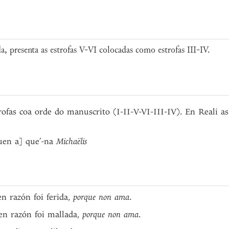
, presenta as estrofas V-VI colocadas como estrofas III-IV.
rofas coa orde do manuscrito (I-II-V-VI-III-IV). En Reali a
en a] que’-na
Michaëlis
n razón foi ferida,
porque non ama
.
en razón foi mallada,
porque non ama
.