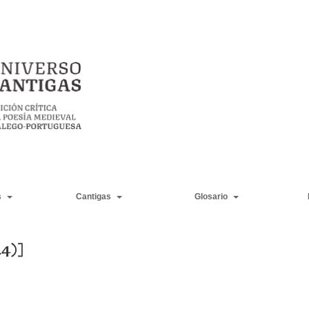
s
Cantigas
Glosario
24)]