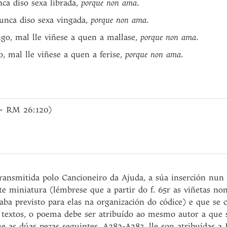
nca diso sexa librada,
porque non ama
.
unca diso sexa vingada,
porque non ama
.
go, mal lle viñese a quen a mallase,
porque non ama
.
, mal lle viñese a quen a ferise,
porque non ama
.
(= RM 26:120)
transmitida polo Cancioneiro da Ajuda, a súa inserción nun 
e miniatura (lémbrese que a partir do f. 65r as viñetas no
aba previsto para elas na organización do códice) e que se 
 textos, o poema debe ser atribuído ao mesmo autor a que s
que as dúas pezas seguintes, A282-A283, lle son atribuídas a