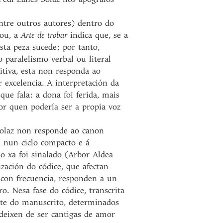
entre outros autores) dentro do
lou, a
Arte de trobar
indica que, se a
sta peza sucede; por tanto,
 paralelismo verbal ou literal
itiva, esta non responda ao
r excelencia. A interpretación da
ue fala: a dona foi ferida, mais
r quen podería ser a propia voz
Solaz non responde ao canon
a nun ciclo compacto e á
mo xa foi sinalado (Arbor Aldea
zación do códice, que afectan
, con frecuencia, responden a un
. Nesa fase do códice, transcrita
arte do manuscrito, determinados
deixen de ser cantigas de amor