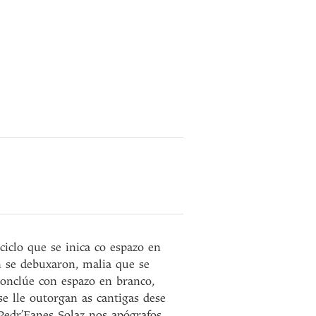
ciclo que se inica co espazo en
n se debuxaron, malia que se
conclúe con espazo en branco,
e lle outorgan as cantigas dese
 Pedr’Eanes Solaz nos apógrafos