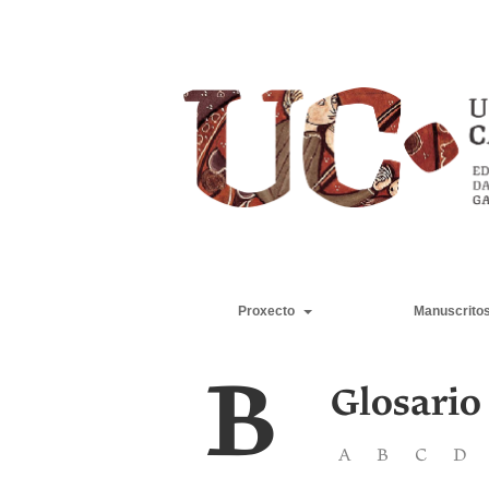
Proxecto
Manuscrito
B
Glosario
A
B
C
D