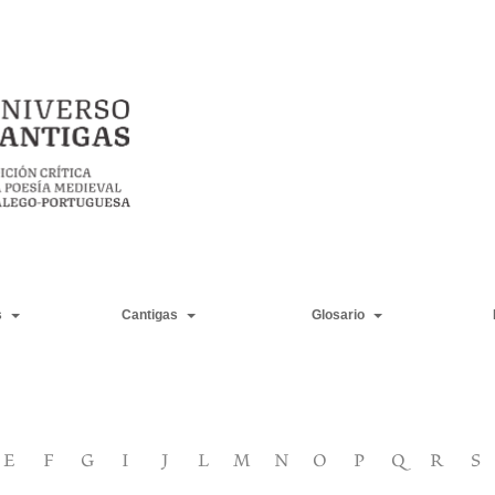
s
Cantigas
Glosario
E
F
G
I
J
L
M
N
O
P
Q
R
S