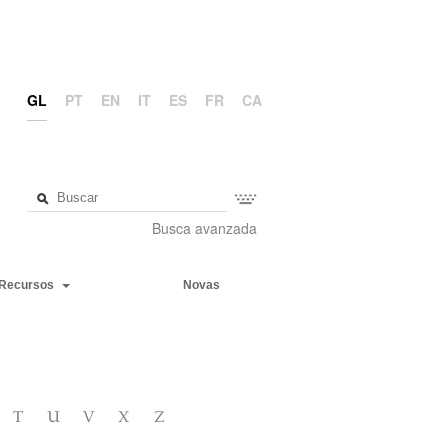
GL
PT
EN
IT
ES
FR
CA
Busca avanzada
Recursos
Novas
T
U
V
X
Z