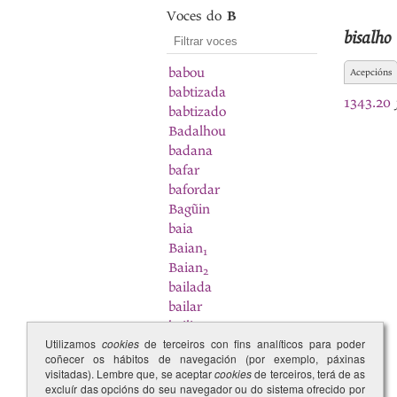
Voces do
B
bisalho
babou
Acepcións
babtizada
1343.20
babtizado
Badalhou
badana
bafar
bafordar
Bagũin
baia
Baian
1
Baian
2
bailada
bailar
bailia
Utilizamos
cookies
de terceiros con fins analíticos para poder
bainha
coñecer os hábitos de navegación (por exemplo, páxinas
baio
1
visitadas). Lembre que, se aceptar
cookies
de terceiros, terá de as
baio
excluír das opcións do seu navegador ou do sistema ofrecido por
2