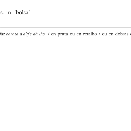
s. m.
'bolsa'
faz barata d’alg’e dá-lho,
/ en prata ou en retalho / ou en dobras