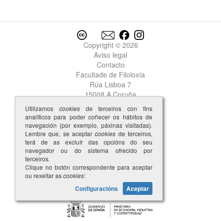
baratada
baratado
baratar
barca
Copyright © 2026
Barcelos
Aviso legal
barco
Contacto
bardon
Facultade de Filoloxía
barnage
Rúa Lisboa 7
baron
15008 A Coruña
baroncinho
Utilizamos
cookies
de terceiros con fins
barqueiro
analíticos para poder coñecer os hábitos de
barragãa
navegación (por exemplo, páxinas visitadas).
Lembre que, se aceptar
cookies
de terceiros,
barragan
terá de as excluír das opcións do seu
barriga
navegador ou do sistema ofrecido por
barva
terceiros.
Clique no botón correspondente para aceptar
barvado
ou rexeitar as
cookies
:
bastage
Configuracións
Aceptar
bastarda
bastardo
Basto