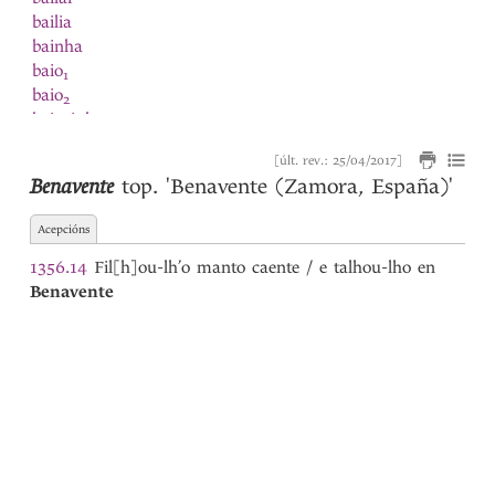
bailia
bainha
baio
1
baio
2
baiozinho
baixada
[últ. rev.: 25/04/2017]
baixado
Benavente
top.
'Benavente (Zamora, España)'
baixar
balandrao
Acepcións
baldon
balẽa
1356.14
Fil[h]ou-lh’o manto caente / e talhou-lho en
Balteira
Benavente
bando
bandoria
banhar-se
baraça
baraceo
baralha
baralhar
barata