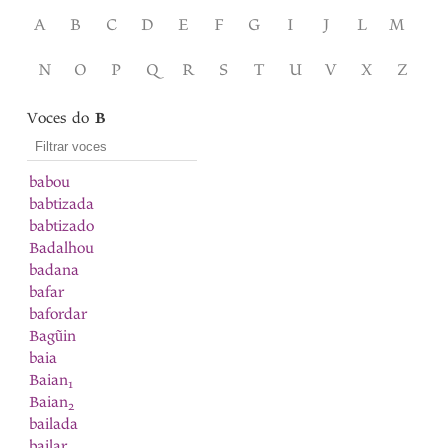
A
B
C
D
E
F
G
I
J
L
M
N
O
P
Q
R
S
T
U
V
X
Z
Voces do
B
babou
babtizada
babtizado
Badalhou
badana
bafar
bafordar
Bagũin
baia
Baian
1
Baian
2
bailada
bailar