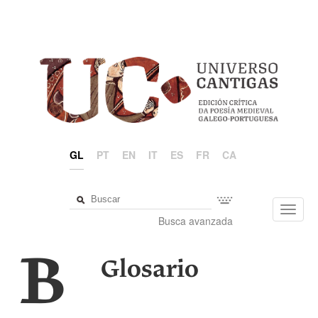
GL
PT
EN
IT
ES
FR
CA
Toggl
Busca avanzada
navig
B
Glosario