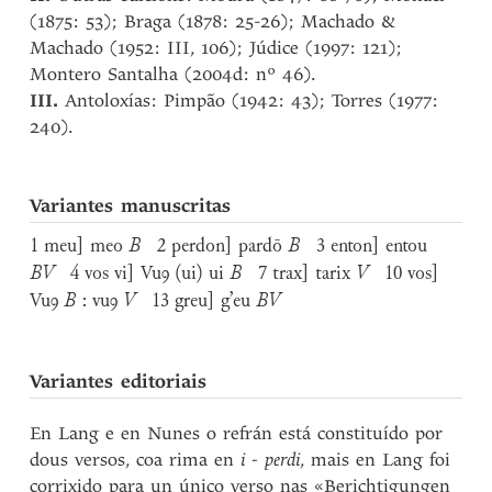
(1875: 53); Braga (1878: 25-26); Machado &
Machado (1952: III, 106); Júdice (1997: 121);
Montero Santalha (2004d: nº 46).
III.
Antoloxías: Pimpão (1942: 43); Torres (1977:
240).
Variantes manuscritas
1 meu] meo
B
2 perdon] pardō
B
3 enton] entou
BV
4 vos vi] Vuꝯ (ui) ui
B
7 trax] tarix
V
10 vos]
Vuꝯ
B
: vuꝯ
V
13 greu] g’eu
BV
Variantes editoriais
En Lang e en Nunes o refrán está constituído por
dous versos, coa rima en
i - perdi
, mais en Lang foi
corrixido para un único verso nas «Berichtigungen