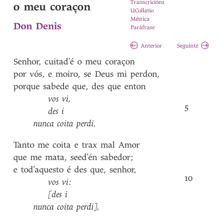
Transcricións
o meu coraçon
UCollatio
Métrica
Don Denis
Paráfrase
Anterior
Seguinte
Senhor
,
cuitad’é
o
meu
coraçon
por
vós
,
e
moiro
,
se
Deus
mi
perdon
,
porque
sabede
que
,
des
que
enton
vos
vi
,
5
des
i
nunca
coita
perdi
.
Tanto
me
coita
e
trax
mal
Amor
que
me
mata
,
seed’én
sabedor
;
e
tod’aquesto
é
des
que
,
senhor
,
10
vos
vi
:
[des
i
nunca
coita
perdi]
,