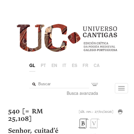
GL
PT
EN
IT
ES
FR
CA
Toggl
Busca avanzada
navig
540 [= RM
[últ. rev.: 27/01/2026]
25,108]
Senhor, cuitad’é