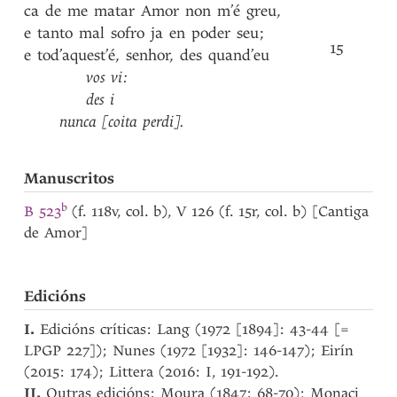
ca
de
me
matar
Amor
non
m’é
greu
,
e
tanto
mal
sofro
ja
en
poder
seu
;
15
e
tod’aquest’é
,
senhor
,
des
quand’eu
vos
vi
:
des
i
nunca
[coita
perdi]
.
Manuscritos
b
B 523
(f. 118v, col. b), V 126 (f. 15r, col. b) [Cantiga
de Amor]
Edicións
I.
Edicións críticas: Lang (1972 [1894]: 43-44 [=
LPGP 227]); Nunes (1972 [1932]: 146-147); Eirín
(2015: 174); Littera (2016: I, 191-192).
II.
Outras edicións: Moura (1847: 68-70); Monaci