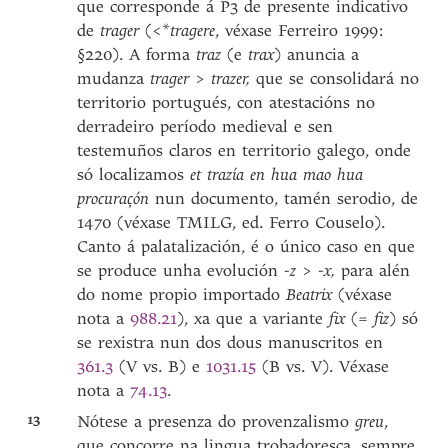
que corresponde á P3 de presente indicativo
de
trager
(<*
tragere
, véxase Ferreiro 1999:
§220). A forma
traz
(e
trax
) anuncia a
mudanza
trager
>
trazer,
que se consolidará no
territorio portugués, con atestacións no
derradeiro período medieval e sen
testemuños claros en territorio galego, onde
só localizamos
et trazía en hua mao hua
procuraçón
nun documento, tamén serodio, de
1470 (véxase TMILG, ed. Ferro Couselo).
Canto á palatalización, é o único caso en que
se produce unha evolución
-z
>
-x,
para alén
do nome propio importado
Beatrix
(véxase
nota a
988.21
), xa que a variante
fix
(=
fiz
) só
se rexistra nun dos dous manuscritos en
361.3
(V vs. B) e
1031.15
(B vs. V). Véxase
nota a
74.13
.
13
Nótese a presenza do provenzalismo
greu
,
que concorre na lingua trobadoresca, sempre