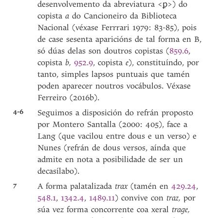
desenvolvemento da abreviatura <ꝑ>) do
copista
a
do Cancioneiro da Biblioteca
Nacional (véxase Ferrrari 1979: 83-85), pois
de case sesenta aparicións de tal forma en B,
só dúas delas son doutros copistas (
859.6
,
copista
b,
952.9
, copista
e
), constituíndo, por
tanto, simples lapsos puntuais que tamén
poden aparecer noutros vocábulos. Véxase
Ferreiro (2016b).
4-6
Seguimos a disposición do refrán proposto
por Montero Santalla (2000: 405), face a
Lang (que vacilou entre dous e un verso) e
Nunes (refrán de dous versos, aínda que
admite en nota a posibilidade de ser un
decasílabo).
7
A forma palatalizada
trax
(tamén en
429.24
,
548.1
,
1342.4
,
1489.11
) convive con
traz,
por
súa vez forma concorrente coa xeral
trage,