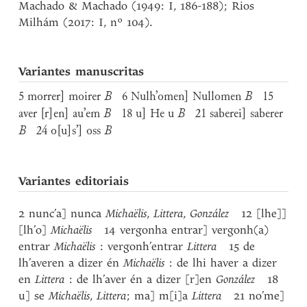
Machado & Machado (1949: I, 186-188); Rios
Milhám (2017: I, nº 104).
Variantes manuscritas
5 morrer] moirer
B
6 Nulh’omen] Nullomen
B
15
aver [r]en] au’em
B
18 u] He u
B
21 saberei] saberer
B
24 o[u]s’] oss
B
Variantes editoriais
2 nunc’a] nunca
Michaëlis
,
Littera
,
González
12 [lhe]]
[lh’o]
Michaëlis
14 vergonha entrar] vergonh(a)
entrar
Michaëlis
: vergonh’entrar
Littera
15 de
lh’averen a dizer én
Michaëlis
: de lhi haver a dizer
en
Littera
: de lh’aver én a dizer [r]en
González
18
u] se
Michaëlis
,
Littera
; ma] m[i]a
Littera
21 no’me]