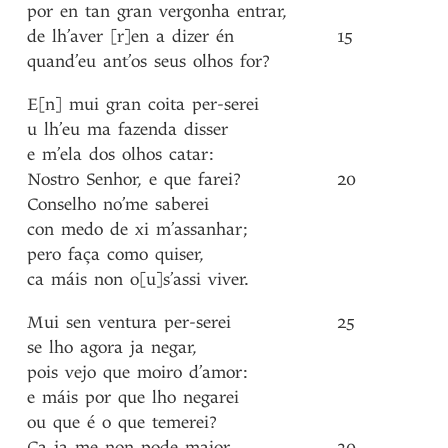
por
en
tan
gran
vergonha
entrar
,
de
lh’aver
[r]en
a
dizer
én
15
quand’eu
ant’os
seus
olhos
for?
E[n]
mui
gran
coita
per-serei
u
lh’eu
ma
fazenda
disser
e
m’ela
dos
olhos
catar
:
Nostro
Senhor
,
e
que
farei?
20
Conselho
no’me
saberei
con
medo
de
xi
m’assanhar
;
pero
faça
como
quiser
,
ca
máis
non
o[u]s’assi
viver
.
Mui
sen
ventura
per-serei
25
se
lho
agora
ja
negar
,
pois
vejo
que
moiro
d’amor
:
e
máis
por
que
lho
negarei
ou
que
é
o
que
temerei?
Ca
ja
me
non
pode
maior
30