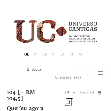
GL
PT
EN
IT
ES
FR
CA
Toggl
Busca avanzada
navig
104 [= RM
[últ. rev.: 16/01/2026]
104,5]
Quer’eu agora