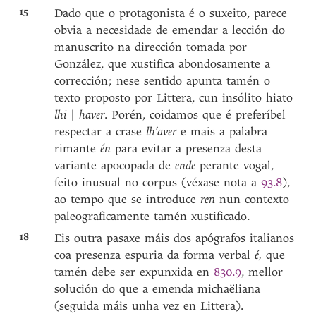
15
Dado que o protagonista é o suxeito, parece
obvia a necesidade de emendar a lección do
manuscrito na dirección tomada por
González, que xustifica abondosamente a
corrección; nese sentido apunta tamén o
texto proposto por Littera, cun insólito hiato
lhi
|
haver
. Porén, coidamos que é preferíbel
respectar a crase
lh’aver
e mais a palabra
rimante
én
para evitar a presenza desta
variante apocopada de
ende
perante vogal,
feito inusual no corpus (véxase nota a
93.8
),
ao tempo que se introduce
ren
nun contexto
paleograficamente tamén xustificado.
18
Eis outra pasaxe máis dos apógrafos italianos
coa presenza espuria da forma verbal
é,
que
tamén debe ser expunxida en
830.9
, mellor
solución do que a emenda michaëliana
(seguida máis unha vez en Littera).