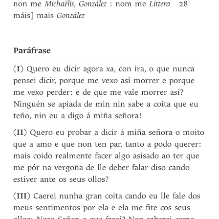
non me
Michaëlis
,
González
: nom me
Littera
28
máis] mais
González
Paráfrase
(
I
) Quero eu dicir agora xa, con ira, o que nunca
pensei dicir, porque me vexo así morrer e porque
me vexo perder: e de que me vale morrer así?
Ninguén se apiada de min nin sabe a coita que eu
teño, nin eu a digo á miña señora!
(
II
) Quero eu probar a dicir á miña señora o moito
que a amo e que non ten par, tanto a podo querer:
mais coido realmente facer algo asisado ao ter que
me pór na vergoña de lle deber falar diso cando
estiver ante os seus ollos?
(
III
) Caerei nunha gran coita cando eu lle fale dos
meus sentimentos por ela e ela me fite cos seus