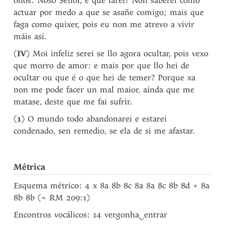
ollos: Noso Señor, e que farei? Non saberei como
actuar por medo a que se asañe comigo; mais que
faga como quixer, pois eu non me atrevo a vivir
máis así.
(
IV
) Moi infeliz serei se llo agora ocultar, pois vexo
que morro de amor: e mais por que llo hei de
ocultar ou que é o que hei de temer? Porque xa
non me pode facer un mal maior, aínda que me
matase, deste que me fai sufrir.
(
1
) O mundo todo abandonarei e estarei
condenado, sen remedio, se ela de si me afastar.
Métrica
Esquema métrico: 4 x 8a 8b 8c 8a 8a 8c 8b 8d + 8a
8b 8b (= RM 209:1)
Encontros vocálicos: 14 vergonha
‿
entrar