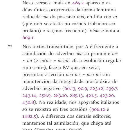
Neste verso e mais en
465.2
aparecen as
dúas únicas ocorrencias da forma feminina
reducida
ma
do posesivo
mia,
en liña con
ta
(que non se atesta no corpus trobadoresco
profano) e
sa
(moi frecuente). Véxase nota a
609.1
.
21
Nos textos transmitidos por A é frecuente a
asimilación do adverbio
non
co pronome
me
~ mi
(>
no’me ~ no’mi
; cfr. a evolución regular
-nm->-m-), face a BV que, en xeral,
presentan a lección
non me
~
non mi
con
manutención da integridade morfolóxica do
adverbio negativo (
66.13
,
90.9
,
223.r2
,
239.7
,
243.14
,
258.9
,
283.10
,
285.13
,
421.5
,
423.20
,
430.8
). Na realidade, nos apógrafos italianos
só se rexistra en tres ocasións (
906.12
e
1482.5
). A diferenza dos demais editores,
mantemos tal asimilación, que chega até