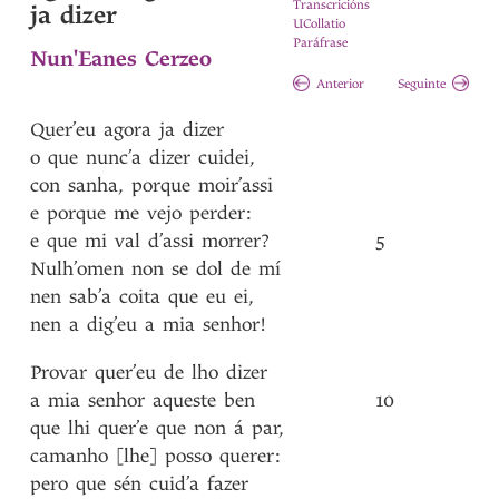
Transcricións
ja dizer
UCollatio
Paráfrase
Nun'Eanes Cerzeo
Anterior
Seguinte
Quer’eu
agora
ja
dizer
o
que
nunc’a
dizer
cuidei
,
con
sanha
,
porque
moir’assi
e
porque
me
vejo
perder
:
e
que
mi
val
d’assi
morrer?
5
Nulh’omen
non
se
dol
de
mí
nen
sab’a
coita
que
eu
ei
,
nen
a
dig’eu
a
mia
senhor!
Provar
quer’eu
de
lho
dizer
a
mia
senhor
aqueste
ben
10
que
lhi
quer’e
que
non
á
par
,
camanho
[lhe]
posso
querer
:
pero
que
sén
cuid’a
fazer