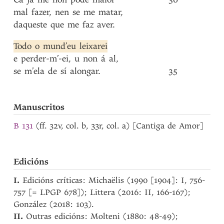
mal
fazer
,
nen
se
me
matar
,
daqueste
que
me
faz
aver
.
Todo
o
mund’eu
leixarei
e
perder-m’-ei
,
u
non
á
al
,
se
m’ela
de
sí
alongar
.
35
Manuscritos
B 131
(ff. 32v, col. b, 33r, col. a) [Cantiga de Amor]
Edicións
I.
Edicións críticas: Michaëlis (1990 [1904]: I, 756-
757 [= LPGP 678]); Littera (2016: II, 166-167);
González (2018: 103).
II.
Outras edicións: Molteni (1880: 48-49);