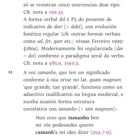
só se rexistran cinco ocorrencias dese tipo.
Cfr. nota a
199.33
.
A forma verbal
dol
é P3 do presente de
indicativo de
doer
(<
dolet
), con evolución
fonética regular (cfr. outras formas verbais
como
sal
,
fer
,
quer
etc.; véxase Ferreiro 1999:
§180a). Modernamente foi regularizada (
doe
~
doi
) conforme o paradigma xeral do verbo.
Cfr. nota a
485.9
,
1540.3
.
12
A voz
camanho
, que ten un significado
conforme á súa orixe no lat.
quam magnum
‘que grande, tan grande’, funciona como un
adxectivo cualificativo na lingua medieval, e
nunha ocasión forma estrutura
correlativa con
tamanho
(<
tam
magnum
):
Non creo que
tamanho
ben
mi vós podessedes querer
camanh’
a mí ides dizer (
594.7-9
).