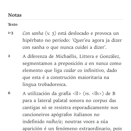
Notas
Texto
1-3
Con sanha
(v. 3) está deslocado e provoca un
hipérbato no período: ‘Quer’eu agora ja dizer
con sanha o que nunca cuidei a dizer’.
2
A diferenza de Michaëlis, Littera e González,
segmentamos a preposición
a
en
nunca
como
elemento que liga
cuidar
co infinitivo, dado
que esta é a construción maioritaria na
lingua trobadoresca.
6
A utilización da grafía <ll> (
vs
. <lh>) de B
para a lateral palatal sonora no corpus das
cantigas só se rexistra esporadicamente nos
cancioneiros apógrafos italianos no
indefinido
nulho/a
; noutras voces a súa
aparición é un fenómeno extraordinario, pois