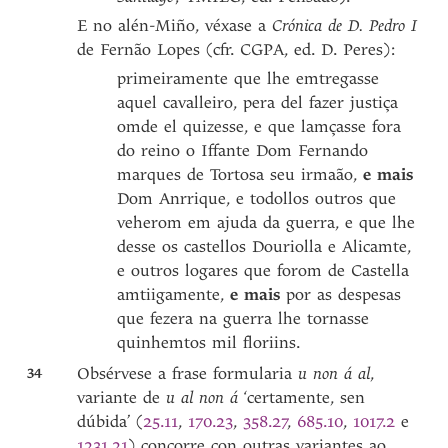
E no alén-Miño, véxase a
Crónica de D. Pedro I
de Fernão Lopes (cfr. CGPA, ed. D. Peres):
primeiramente que lhe emtregasse
aquel cavalleiro, pera del fazer justiça
omde el quizesse, e que lamçasse fora
do reino o Iffante Dom Fernando
marques de Tortosa seu irmaão,
e mais
Dom Anrrique, e todollos outros que
veherom em ajuda da guerra, e que lhe
desse os castellos Douriolla e Alicamte,
e outros logares que forom de Castella
amtiigamente,
e mais
por as despesas
que fezera na guerra lhe tornasse
quinhemtos mil floriins.
34
Obsérvese a frase formularia
u non á al
,
variante de
u al non á
‘certamente, sen
dúbida’ (
25.11
,
170.23
,
358.27
,
685.10
,
1017.2
e
1231.21
) concorre con outras variantes ao