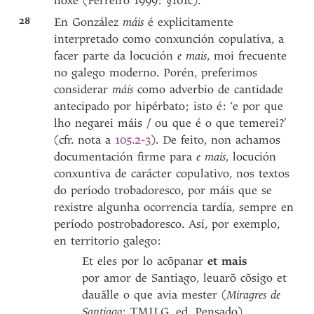
hoxe (Ferreiro 1999: §101c).
28
En González
máis
é explicitamente
interpretado como conxunción copulativa, a
facer parte da locución
e mais
, moi frecuente
no galego moderno. Porén, preferimos
considerar
máis
como adverbio de cantidade
antecipado por hipérbato; isto é: ‘e por que
lho negarei máis / ou que é o que temerei?’
(cfr. nota a
105.2-3
). De feito, non achamos
documentación firme para
e mais
, locución
conxuntiva de carácter copulativo, nos textos
do período trobadoresco, por máis que se
rexistre algunha ocorrencia tardía, sempre en
período postrobadoresco. Así, por exemplo,
en territorio galego:
Et eles por lo acõpanar
et mais
por amor de Santiago, leuarõ cõsigo et
dauãlle o que avia mester (
Miragres de
Santiago
; TMILG, ed. Pensado).