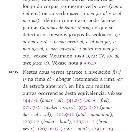
longo do corpus, co mesmo verbo
aver
(
non á
i al
etc.) ou co verbo
jazer
(
u non jaz al
~
u al
non jaz
). Idéntico comentario pode facerse
para as
Cantigas de Santa Maria,
en que se
detectan os mesmos grupos fraseolóxicos (
u
al non averá
~
u non averá al, u al non jaz, u
non aja al, u non ouvess’al, u outra ren non jaz
etc.; véxase Mettmann 1959-1972: IV, s.v.
al,
aver, jazer, u
). Véxase nota a
597.13
.
34-35
Nestes dous versos aparece a nivelación /l/:/
ɾ/ na rima
al - alongar
(retomando a rima
-ar
da estrofa anterior), en liña con moitas
outras ocorrencias desta equivalencia. Véxase
144.1-6
(
amar : al
),
541.2-3
(
amor : frol
),
971.17-21
(
souber : segrel
),
975.12-21
(
amar
:
dar
:
al
:
val
),
1202.9-10
(
atal
:
guaanhar
),
1207.1-2
(
bailar
:
brial
),
1207.11-12
(
brial
:
1
pesar
),
1207.16-17
(
vestir
:
min
)
,
1292.r1-r3