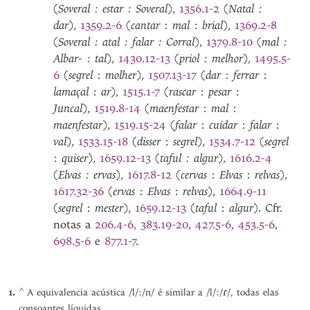
(
Soveral : estar : Soveral
),
1356.1-2
(
Natal :
dar
),
1359.2-6
(
cantar
:
mal
:
brial
),
1369.2-8
(
Soveral : atal : falar : Corral
),
1379.8-10
(
mal :
Albar- : tal
),
1430.12-13
(
priol : melhor
),
1495.5-
6
(
segrel
:
molher
),
1507.13-17
(
dar
:
ferrar
:
lamaçal
:
ar
),
1515.1-7
(
rascar
:
pesar
:
Juncal
),
1519.8-14
(
maenfestar
:
mal
:
maenfestar
),
1519.15-24
(
falar
:
cuidar
:
falar
:
val
),
1533.15-18
(
disser
:
segrel
),
1534.7-12
(
segrel
:
quiser
),
1659.12-13
(
taful : algur
),
1616.2-4
(
Elvas : ervas
),
1617.8-12
(
cervas
:
Elvas
:
relvas
),
1617.32-36
(
ervas
:
Elvas
:
relvas
),
1664.9-11
(
segrel
:
mester
),
1659.12-13
(
taful
:
algur
). Cfr.
notas a
206.4-6
,
383.19-20
,
427.5-6
,
453.5-6
,
698.5-6
e
877.1-7
.
^
ɾ
A equivalencia acústica /l/:/n/ é similar a /l/:/
/, todas elas
consoantes líquidas.