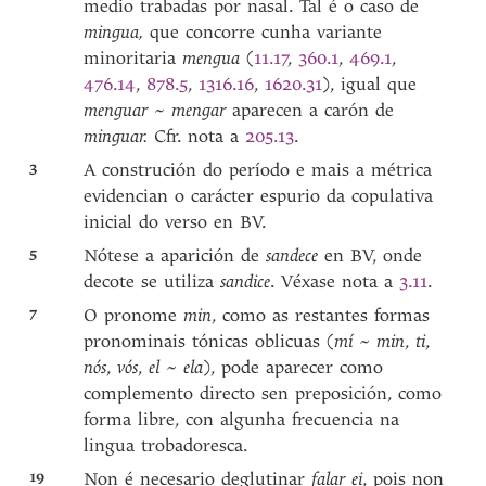
medio trabadas por nasal. Tal é o caso de
mingua,
que concorre cunha variante
minoritaria
mengua
(
11.17
,
360.1
,
469.1
,
476.14
,
878.5
,
1316.16
,
1620.31
), igual que
menguar
~
mengar
aparecen a carón de
minguar.
Cfr. nota a
205.13
.
3
A construción do período e mais a métrica
evidencian o carácter espurio da copulativa
inicial do verso en BV.
5
Nótese a aparición de
sandece
en BV, onde
decote se utiliza
sandice
. Véxase nota a
3.11
.
7
O pronome
min
, como as restantes formas
pronominais tónicas oblicuas (
mí ~ min
,
ti
,
nós
,
vós
,
el ~ ela
), pode aparecer como
complemento directo sen preposición, como
forma libre, con algunha frecuencia na
lingua trobadoresca.
19
Non é necesario deglutinar
falar ei
, pois non