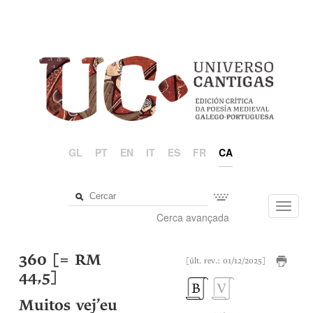
GL
PT
EN
IT
ES
FR
CA
Toggl
Cerca avançada
navig
360 [= RM
[últ. rev.: 01/12/2025]
44,5]
Muitos vej’eu