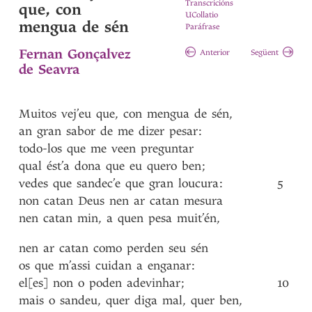
Transcricións
que, con
UCollatio
mengua de sén
Paráfrase
Fernan Gonçalvez
Anterior
Següent
de Seavra
Muitos
vej’eu
que
,
con
mengua
de
sén
,
an
gran
sabor
de
me
dizer
pesar
:
todo-los
que
me
veen
preguntar
qual
ést’a
dona
que
eu
quero
ben
;
vedes
que
sandec’e
que
gran
loucura
:
5
non
catan
Deus
nen
ar
catan
mesura
nen
catan
min
,
a
quen
pesa
muit’én
,
nen
ar
catan
como
perden
seu
sén
os
que
m’assi
cuidan
a
enganar
:
el[es]
non
o
poden
adevinhar
;
10
mais
o
sandeu
,
quer
diga
mal
,
quer
ben
,