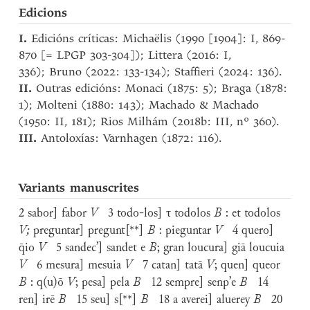
Edicions
I.
Edicións críticas: Michaëlis (1990 [1904]: I, 869-
870 [= LPGP 303-304]); Littera (2016: I,
336); Bruno (2022: 133-134); Staffieri (2024: 136).
II.
Outras edicións: Monaci (1875: 5); Braga (1878:
1); Molteni (1880: 143); Machado & Machado
(1950: II, 181); Rios Milhám (2018b: III, nº 360).
III.
Antoloxías: Varnhagen (1872: 116).
Variants manuscrites
2 sabor] fabor
V
3 todo-los] τ todolos
B
: et todolos
V;
preguntar] pregunt[**]
B
: pieguntar
V
4 quero]
q̄io
V
5 sandec’] sandet e
B
; gran loucura] giā loucuia
V
6 mesura] mesuia
V
7 catan] tatā
V
; quen] queor
B
: q(u)ō
V
; pesa] pela
B
12 sempre] senp’e
B
14
ren] irē
B
15 seu] s[**]
B
18 a averei] aluerey
B
20