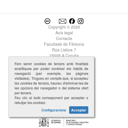
Copyright © 2026
Avís legal
Contacte
Facultade de Filoloxía
Rúa Lisboa 7
15008 A Coruña
Fem servir
cookies
de tercers amb finalitats
analítiques per poder conèixer els hàbits de
navegació (per exemple, les pàgines
visitades). Tingueu en compte que, si accepteu
les
cookies
de tercers, haureu d'eliminar-les de
les opcions del navegador o del sistema ofert
per tercers.
Feu clic al botó corresponent per acceptar o
rebutjar les
cookies
:
Configuracions
Acceptar