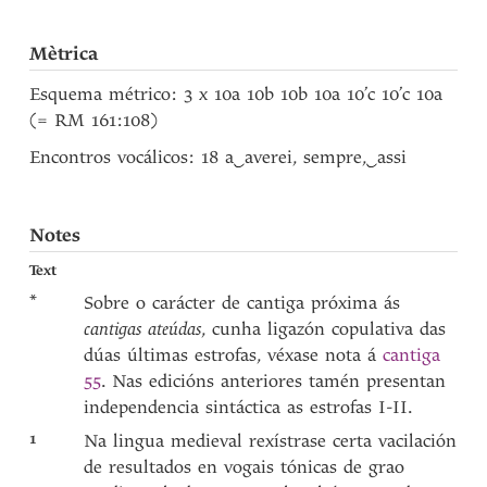
Mètrica
Esquema métrico: 3 x 10a 10b 10b 10a 10’c 10’c 10a
(= RM 161:108)
Encontros vocálicos: 18 a
‿
averei, sempre,
‿
assi
Notes
Text
*
Sobre o carácter de cantiga próxima ás
cantigas ateúdas
, cunha ligazón copulativa das
dúas últimas estrofas, véxase nota á
cantiga
55
. Nas edicións anteriores tamén presentan
independencia sintáctica as estrofas I-II.
1
Na lingua medieval rexístrase certa vacilación
de resultados en vogais tónicas de grao