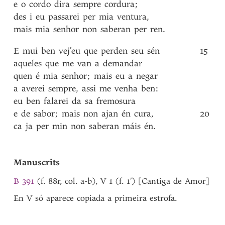
e
o
cordo
dira
sempre
cordura
;
des
i
eu
passarei
per
mia
ventura
,
mais
mia
senhor
non
saberan
per
ren
.
E
mui
ben
vej’eu
que
perden
seu
sén
15
aqueles
que
me
van
a
demandar
quen
é
mia
senhor
;
mais
eu
a
negar
a
averei
sempre
,
assi
me
venha
ben
:
eu
ben
falarei
da
sa
fremosura
e
de
sabor
;
mais
non
ajan
én
cura
,
20
ca
ja
per
min
non
saberan
máis
én
.
Manuscrits
B 391
(f. 88r, col. a-b), V 1 (f. 1’) [Cantiga de Amor]
En V só aparece copiada a primeira estrofa.