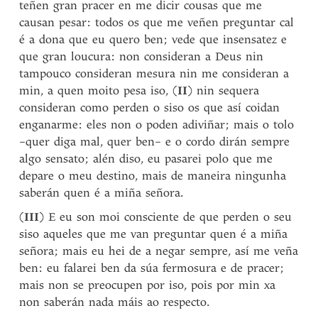
teñen gran pracer en me dicir cousas que me
causan pesar: todos os que me veñen preguntar cal
é a dona que eu quero ben; vede que insensatez e
que gran loucura: non consideran a Deus nin
tampouco consideran mesura nin me consideran a
min, a quen moito pesa iso, (
II
) nin sequera
consideran como perden o siso os que así coidan
enganarme: eles non o poden adiviñar; mais o tolo
–quer diga mal, quer ben– e o cordo dirán sempre
algo sensato; alén diso, eu pasarei polo que me
depare o meu destino, mais de maneira ningunha
saberán quen é a miña señora.
(
III
) E eu son moi consciente de que perden o seu
siso aqueles que me van preguntar quen é a miña
señora; mais eu hei de a negar sempre, así me veña
ben: eu falarei ben da súa fermosura e de pracer;
mais non se preocupen por iso, pois por min xa
non saberán nada máis ao respecto.