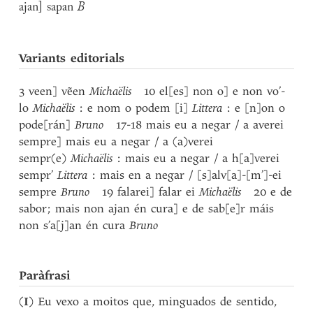
ajan] sapan
B
Variants editorials
3 veen] vẽen
Michaëlis
10 el[es] non o] e non vo’-
lo
Michaëlis
: e nom o podem [i]
Littera
: e [n]on o
pode[rán]
Bruno
17-18 mais eu a negar / a averei
sempre] mais eu a negar / a (a)verei
sempr(e)
Michaëlis
: mais eu a negar / a h[a]verei
sempr’
Littera
: mais en a negar / [s]alv[a]-[m’]-ei
sempre
Bruno
19 falarei] falar ei
Michaëlis
20 e de
sabor; mais non ajan én cura] e de sab[e]r máis
non s’a[j]an én cura
Bruno
Paràfrasi
(
I
) Eu vexo a moitos que, minguados de sentido,