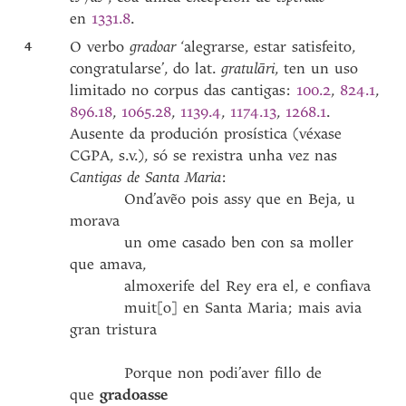
en
1331.8
.
4
O verbo
gradoar
‘alegrarse, estar satisfeito,
congratularse’, do lat.
gratul
ā
ri
, ten un uso
limitado no corpus das cantigas:
100.2
,
824.1
,
896.18
,
1065.28
,
1139.4
,
1174.13
,
1268.1
.
Ausente da produción prosística (véxase
CGPA, s.v.), só se rexistra unha vez nas
Cantigas de Santa Maria
:
Ond’avẽo pois assy que en Beja, u
morava
un ome casado ben con sa moller
que amava,
almoxerife del Rey era el, e confiava
muit[o] en Santa Maria; mais avia
gran tristura
Porque non podi’aver fillo de
que
gradoasse