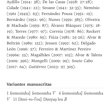
Aydillo (1914: 38); De las Casas (1928: 27-28);
Cidade (1941: 22); Seoane (1941: 32-33); Nemésio
(1961 [1949]: 63); Fernández Pousa (1951: 19);
Bernárdez (1952: 96); Nunes (1959: 385); Oliveira
& Machado (1959: 87); Álvarez Blázquez (1975: 18-
19); Torres (1977: 97); Correia (1978: 86); Reckert
& Macedo (1980: 65); Fiúza (1981: 25-26); Alvar &
Beltrán (1989: 152); Jensen (1992: 62); Delgado
León (1996: 57); Ferreiro & Martínez Pereiro
(1996a: 25); Magalhães (2007: 103); Alvar & Talens
(2009: 396); Mongelli (2009: 99); Souto Cabo
(2017: 64); Gutiérrez (2023: 97, 305).
Variantes manuscritas
1 fremosinha] fremosmha
V
4 fremosinha] fremosmha
V
11 Direi-vo-l’eu] Direyuꝯ leu
B