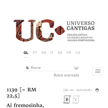
GL
PT
EN
IT
ES
FR
CA
Toggl
Busca avanzada
navig
1139 [= RM
[últ. rev.: 26/01/2026]
22,5]
Ai fremosinha,