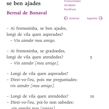
Transcricións
se ben ajades
UCollatio
Paráfrase
Bernal de Bonaval
Anterior
Seguinte
–
Ai
fremosinha
,
se
ben
ajades
,
longi
de
vila
quen
asperades?
–
Vin
atender
meu
amigo
.
–
Ai
fremosinha
,
se
gradoedes
,
longi
de
vila
quen
atendedes?
5
–
Vin
atender
[meu
amigo]
.
–
Longi
de
vila
quen
asperades?
–
Direi-vo-l’eu
,
pois
me
preguntades
:
vin
atender
[meu
amigo]
.
–
Longi
de
vila
quen
atendedes?
10
–
Direi-vo-l’eu
,
poi-lo
non
sabedes
:
vin
atender
meu
[amigo]
.