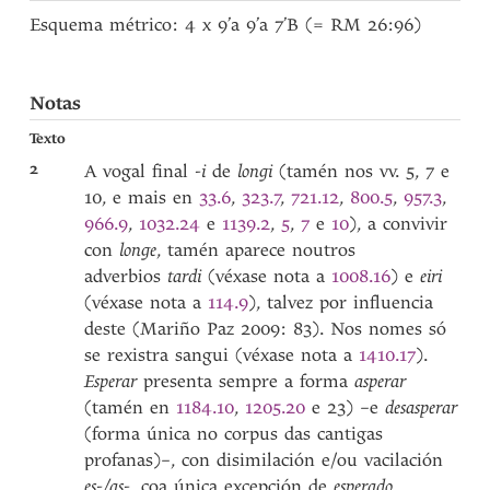
Esquema métrico: 4 x 9’a 9’a 7’B (= RM 26:96)
Notas
Texto
2
A vogal final
-i
de
longi
(tamén nos vv. 5, 7 e
10, e mais en
33.6
,
323.7
,
721.12
,
800.5
,
957.3
,
966.9
,
1032.24
e
1139.2
,
5
,
7
e
10
), a convivir
con
longe
, tamén aparece noutros
adverbios
tardi
(véxase nota a
1008.16
) e
eiri
(véxase nota a
114.9
), talvez por influencia
deste (Mariño Paz 2009: 83). Nos nomes só
se rexistra sangui (véxase nota a
1410.17
).
Esperar
presenta sempre a forma
asperar
(tamén en
1184.10
,
1205.20
e 23) –e
desasperar
(forma única no corpus das cantigas
profanas)–, con disimilación e/ou vacilación
es-/as-
, coa única excepción de
esperado