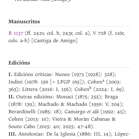
Manuscritos
B 1137
(ff. 242v, col. b, 243r, col. a), V 728 (f. 116r,
cols. a-b) [Cantiga de Amigo]
Edicións
I.
Edicións críticas: Nunes (1973 [1928]: 328);
a
Indini (1978: 156 [= LPGP 165]); Cohen
(2003:
b
363); Littera (2016: I, 156); Cohen
(2024: I, 69).
II.
Outras edicións: Monaci (1875: 255); Braga
(1878: 139); Machado & Machado (1956: V, 204);
Berardinelli (1985: 18); Camargo
et alii
(1992: 45);
Cohen (2013: 10); Vieira & Morán Cabanas &
Souto Cabo (2015: 40; 2025: 47-48).
III.
Antoloxías: De la Iglesia (1886: III, 14); López-