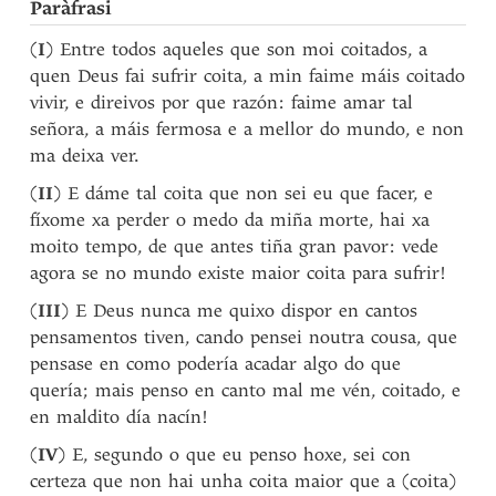
Paràfrasi
(
I
) Entre todos aqueles que son moi coitados, a
quen Deus fai sufrir coita, a min faime máis coitado
vivir, e direivos por que razón: faime amar tal
señora, a máis fermosa e a mellor do mundo, e non
ma deixa ver.
(
II
) E dáme tal coita que non sei eu que facer, e
fíxome xa perder o medo da miña morte, hai xa
moito tempo, de que antes tiña gran pavor: vede
agora se no mundo existe maior coita para sufrir!
(
III
) E Deus nunca me quixo dispor en cantos
pensamentos tiven, cando pensei noutra cousa, que
pensase en como podería acadar algo do que
quería; mais penso en canto mal me vén, coitado, e
en maldito día nacín!
(
IV
) E, segundo o que eu penso hoxe, sei con
certeza que non hai unha coita maior que a (coita)