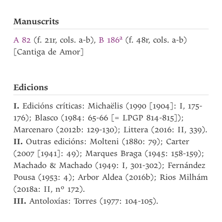
Manuscrits
a
A 82
(f. 21r, cols. a-b),
B 186
(f. 48r, cols. a-b)
[Cantiga de Amor]
Edicions
I.
Edicións críticas: Michaëlis (1990 [1904]: I, 175-
176); Blasco (1984: 65-66 [= LPGP 814-815]);
Marcenaro (2012b: 129-130); Littera (2016: II, 339).
II.
Outras edicións: Molteni (1880: 79); Carter
(2007 [1941]: 49); Marques Braga (1945: 158-159);
Machado & Machado (1949: I, 301-302); Fernández
Pousa (1953: 4); Arbor Aldea (2016b); Rios Milhám
(2018a: II, nº 172).
III.
Antoloxías: Torres (1977: 104-105).