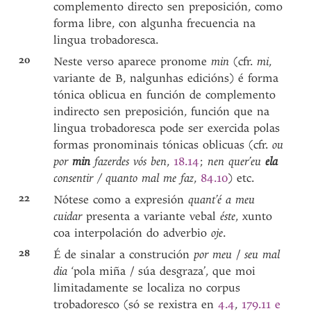
complemento directo sen preposición, como
forma libre, con algunha frecuencia na
lingua trobadoresca.
20
Neste verso aparece pronome
min
(cfr.
mi
,
variante de B, nalgunhas edicións) é forma
tónica oblicua en función de complemento
indirecto sen preposición, función que na
lingua trobadoresca pode ser exercida polas
formas pronominais tónicas oblicuas (cfr.
ou
por
min
fazerdes vós ben
,
18.14
;
nen quer’eu
ela
consentir / quanto mal me faz
,
84.10
) etc.
22
Nótese como a expresión
quant’é a meu
cuidar
presenta a variante vebal
éste
, xunto
coa interpolación do adverbio
oje
.
28
É de sinalar a construción
por meu
/
seu mal
dia
‘pola miña / súa desgraza’, que moi
limitadamente se localiza no corpus
trobadoresco (só se rexistra en
4.4
,
179.11 e