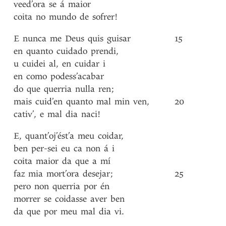
veed’ora
se
á
maior
coita
no
mundo
de
sofrer!
E
nunca
me
Deus
quis
guisar
15
en
quanto
cuidado
prendi
,
u
cuidei
al
,
en
cuidar
i
en
como
podess’acabar
do
que
querria
nulla
ren
;
mais
cuid’en
quanto
mal
min
ven
,
20
cativ’
,
e
mal
dia
naci!
E
,
quant’oj’ést’a
meu
coidar
,
ben
per-sei
eu
ca
non
á
i
coita
maior
da
que
a
mí
faz
mia
mort’ora
desejar
;
25
pero
non
querria
por
én
morrer
se
coidasse
aver
ben
da
que
por
meu
mal
dia
vi
.