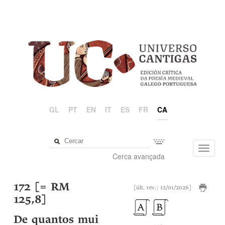
GL
PT
EN
IT
ES
FR
CA
Toggl
Cerca avançada
navig
172 [= RM
[últ. rev.: 12/01/2026]
125,8]
De quantos mui