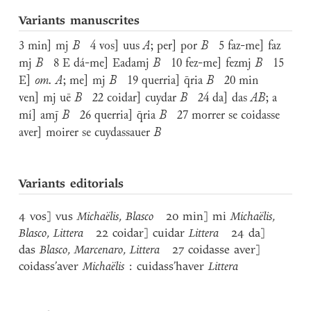
Variants manuscrites
3 min] mj
B
4 vos] uus
A
; per] por
B
5 faz-me] faz
mj
B
8 E dá-me] Eadamj
B
10 fez-me] fezmj
B
15
E]
om.
A
; me] mj
B
19 querria] q̄ria
B
20 min
ven] mj uē
B
22 coidar] cuydar
B
24 da] das
AB
; a
mí] amj̄
B
26 querria] q̄ria
B
27 morrer se coidasse
aver] moirer se cuydassauer
B
Variants editorials
4 vos] vus
Michaëlis
,
Blasco
20 min] mi
Michaëlis
,
Blasco
,
Littera
22 coidar] cuidar
Littera
24 da]
das
Blasco
,
Marcenaro
,
Littera
27 coidasse aver]
coidass’aver
Michaëlis
: cuidass’haver
Littera