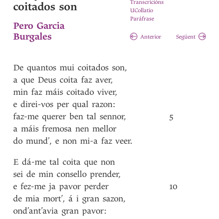
Transcricións
coitados son
UCollatio
Paráfrase
Pero Garcia
Burgales
Anterior
Següent
De
quantos
mui
coitados
son
,
a
que
Deus
coita
faz
aver
,
min
faz
máis
coitado
viver
,
e
direi-vos
per
qual
razon
:
faz-me
querer
ben
tal
sennor
,
5
a
máis
fremosa
nen
mellor
do
mund’
,
e
non
mi-a
faz
veer
.
E
dá-me
tal
coita
que
non
sei
de
min
consello
prender
,
e
fez-me
ja
pavor
perder
10
de
mia
mort’
,
á
i
gran
sazon
,
ond’ant’avia
gran
pavor
: