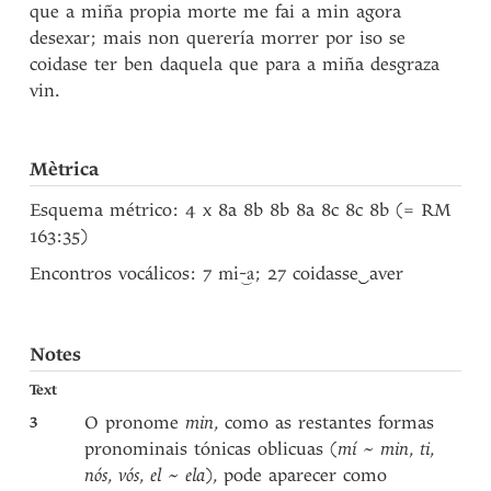
que a miña propia morte me fai a min agora
desexar; mais non querería morrer por iso se
coidase ter ben daquela que para a miña desgraza
vin.
Mètrica
Esquema métrico: 4 x 8a 8b 8b 8a 8c 8c 8b (= RM
163:35)
Encontros vocálicos: 7
; 27 coidasse
‿
aver
mi-‿a
Notes
Text
3
O pronome
min
, como as restantes formas
pronominais tónicas oblicuas (
mí ~ min
,
ti
,
nós
,
vós
,
el ~ ela
), pode aparecer como