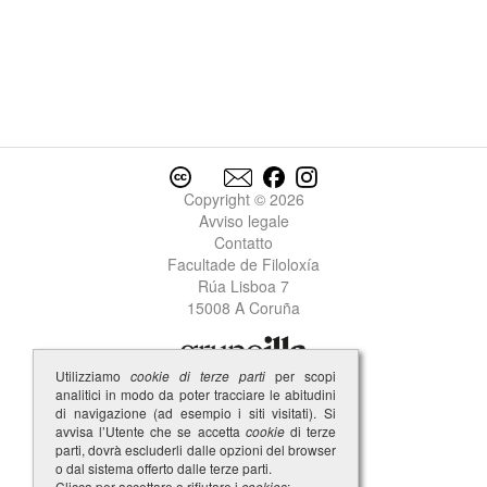
Copyright © 2026
Avviso legale
Contatto
Facultade de Filoloxía
Rúa Lisboa 7
15008 A Coruña
Utilizziamo
cookie di terze parti
per scopi
analitici in modo da poter tracciare le abitudini
di navigazione (ad esempio i siti visitati). Si
avvisa l’Utente che se accetta
cookie
di terze
parti, dovrà escluderli dalle opzioni del browser
o dal sistema offerto dalle terze parti.
Clicca per accettare o rifiutare i
cookies
: