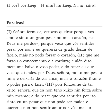
11 vos] vós
Lang
14 min] mi
Lang
,
Nunes
,
Littera
Parafrasi
(
I
) Señora fermosa, véxovos queixar porque vos
amo e sinto un gran pesar no meu corazón, –así
Deus me perdoe–, porque vexo que vós sentides
pesar por iso, e eu querería de grado deixar de
facelo, mais no podo forzar o corazón, (
II
) que me
forzou o coñecemento e a cordura; e alén diso
meteume baixo o voso poder, e do pesar eu que
vexo que tendes, por Deus, señora, moito me pesa a
min; e deixaría de vos amar, mais o corazón tírame
o poder para o facer, (
III
) pois forzoume de tal
xeito, señora, que xa non teño xuízo nin forza sobre
min mesmo; e do pesar que vós sentides por iso
sinto eu un pesar que non pode ser maior, e
querería non non sentir amor por vós, mais o