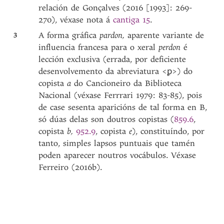
relación de Gonçalves (2016 [1993]: 269-
270), véxase nota á
cantiga 15
.
3
A forma gráfica
pardon,
aparente variante de
influencia francesa para o xeral
perdon
é
lección exclusiva (errada, por deficiente
desenvolvemento da abreviatura <ꝑ>) do
copista
a
do Cancioneiro da Biblioteca
Nacional (véxase Ferrrari 1979: 83-85), pois
de case sesenta aparicións de tal forma en B,
só dúas delas son doutros copistas (
859.6
,
copista
b,
952.9
, copista
e
), constituíndo, por
tanto, simples lapsos puntuais que tamén
poden aparecer noutros vocábulos. Véxase
Ferreiro (2016b).