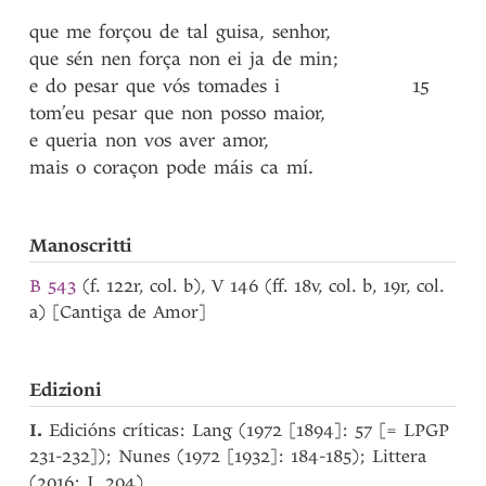
que
me
forçou
de
tal
guisa
,
senhor
,
que
sén
nen
força
non
ei
ja
de
min
;
e
do
pesar
que
vós
tomades
i
15
tom’eu
pesar
que
non
posso
maior
,
e
queria
non
vos
aver
amor
,
mais
o
coraçon
pode
máis
ca
mí
.
Manoscritti
B 543
(f. 122r, col. b), V 146 (ff. 18v, col. b, 19r, col.
a) [Cantiga de Amor]
Edizioni
I.
Edicións críticas: Lang (1972 [1894]: 57 [= LPGP
231-232]); Nunes (1972 [1932]: 184-185); Littera
(2016: I, 204).