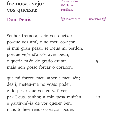
Transcricións
fremosa, vejo-
UCollatio
vos queixar
Paráfrase
Don Denis
Precedente
Successivo
Senhor
fremosa
,
vejo-vos
queixar
porque
vos
am’
,
e
no
meu
coraçon
ei
mui
gran
pesar
,
se
Deus
mi
perdon
,
porque
vej’end’a
vós
aver
pesar
,
e
queria-m’én
de
grado
quitar
,
5
mais
non
posso
forçar
o
coraçon
,
que
mi
forçou
meu
saber
e
meu
sén
;
des
i
,
meteu-me
no
vosso
poder
,
e
do
pesar
que
vos
eu
vej’aver
,
par
Deus
,
senhor
,
a
min
pesa
muit’én
;
10
e
partir-m’-ia
de
vos
querer
ben
,
mais
tolhe-m’end’o
coraçon
poder
,