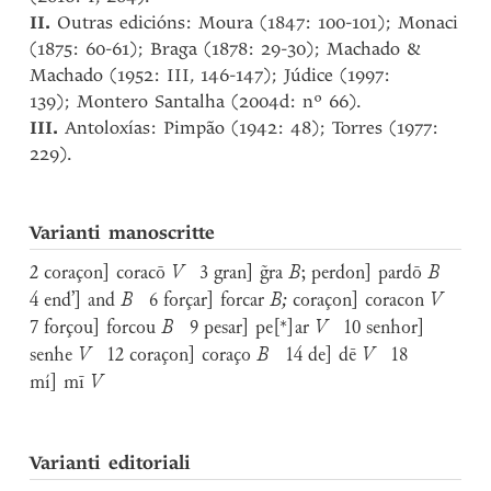
II.
Outras edicións: Moura (1847: 100-101); Monaci
(1875: 60-61); Braga (1878: 29-30); Machado &
Machado (1952: III, 146-147); Júdice (1997:
139); Montero Santalha (2004d: nº 66).
III.
Antoloxías: Pimpão (1942: 48); Torres (1977:
229).
Varianti manoscritte
2 coraçon] coracō
V
3 gran] g̃ra
B
; perdon] pardō
B
4 end’] and
B
6 forçar] forcar
B;
coraçon] coracon
V
7 forçou] forcou
B
9 pesar] pe[*]ar
V
10 senhor]
senhe
V
12 coraçon] coraço
B
14 de] dē
V
18
mí] mī
V
Varianti editoriali