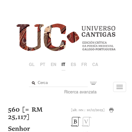
GL
PT
EN
IT
ES
FR
CA
Toggl
Ricerca avanzata
navig
560 [= RM
[ult. rev.: 10/12/2025]
25,117]
Senhor