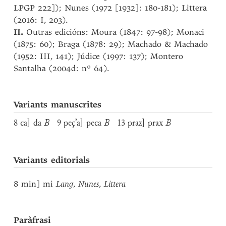
LPGP 222]); Nunes (1972 [1932]: 180-181); Littera
(2016: I, 203).
II.
Outras edicións: Moura (1847: 97-98); Monaci
(1875: 60); Braga (1878: 29); Machado & Machado
(1952: III, 141); Júdice (1997: 137); Montero
Santalha (2004d: nº 64).
Variants manuscrites
8 ca] da
B
9 peç’a] peca
B
13 praz] prax
B
Variants editorials
8 min] mi
Lang
,
Nunes
,
Littera
Paràfrasi