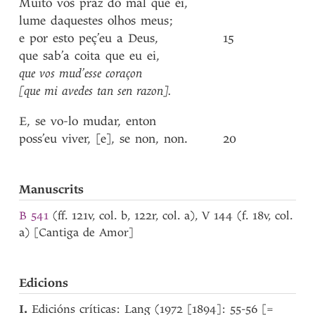
Muito
vos
praz
do
mal
que
ei
,
lume
daquestes
olhos
meus
;
e
por
esto
peç’eu
a
Deus
,
15
que
sab’a
coita
que
eu
ei
,
que
vos
mud’esse
coraçon
[que
mi
avedes
tan
sen
razon]
.
E
,
se
vo-lo
mudar
,
enton
poss’eu
viver
,
[e]
,
se
non
,
non
.
20
Manuscrits
B 541
(ff. 121v, col. b, 122r, col. a), V 144 (f. 18v, col.
a) [Cantiga de Amor]
Edicions
I.
Edicións críticas: Lang (1972 [1894]: 55-56 [=