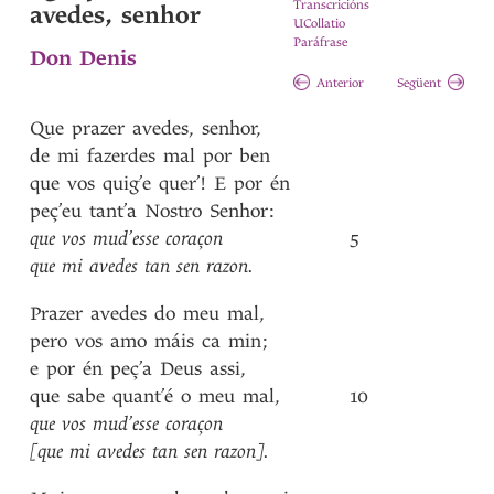
Transcricións
avedes, senhor
UCollatio
Paráfrase
Don Denis
Anterior
Següent
Que
prazer
avedes
,
senhor
,
de
mi
fazerdes
mal
por
ben
que
vos
quig’e
quer’!
E
por
én
peç’eu
tant’a
Nostro
Senhor
:
que
vos
mud’esse
coraçon
5
que
mi
avedes
tan
sen
razon
.
Prazer
avedes
do
meu
mal
,
pero
vos
amo
máis
ca
min
;
e
por
én
peç’a
Deus
assi
,
que
sabe
quant’é
o
meu
mal
,
10
que
vos
mud’esse
coraçon
[que
mi
avedes
tan
sen
razon]
.