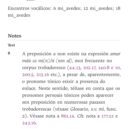
Encontros vocálicos: 6 mi
‿
avedes; 12 mi
‿
avedes; 18
mi
‿
avedes
Notes
Text
8
A preposición
a
non existe na expresión
amar
máis ca mi(n)/sí (nen al)
, moi frecuente no
corpus trobadoresco (
44.13
,
102.17
,
140.8 e 10
,
200.5
,
215.16
etc.), a pesar de, aparentemente,
o pronome tónico esixir a presenza do
enlace. Neste sentido, téñase en conta que os
pronomes persoais tónicos poden aparecer
sen preposición en numerosas pasaxes
trobadorescas (véxase Glosario, s.v.
mí
, func.
2). Véxase nota a
861.14
. Cfr. nota a
177.22
e
243.16
.