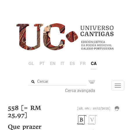
GL
PT
EN
IT
ES
FR
CA
Toggl
Cerca avançada
navig
558 [= RM
[últ. rev.: 10/12/2025]
25,97]
Que prazer