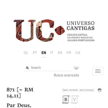
GL
PT
EN
IT
ES
FR
CA
Toggl
Busca avanzada
navig
871 [= RM
[last revised: 26/11/2025]
14,11]
Par Deus,