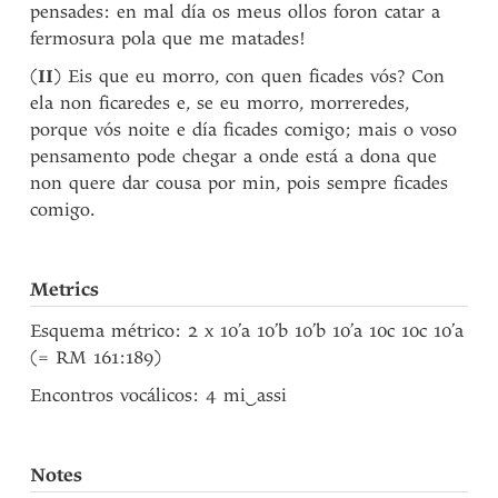
pensades: en mal día os meus ollos foron catar a
fermosura pola que me matades!
(
II
) Eis que eu morro, con quen ficades vós? Con
ela non ficaredes e, se eu morro, morreredes,
porque vós noite e día ficades comigo; mais o voso
pensamento pode chegar a onde está a dona que
non quere dar cousa por min, pois sempre ficades
comigo.
Metrics
Esquema métrico: 2 x 10’a 10’b 10’b 10’a 10c 10c 10’a
(= RM 161:189)
Encontros vocálicos: 4 mi
‿
assi
Notes