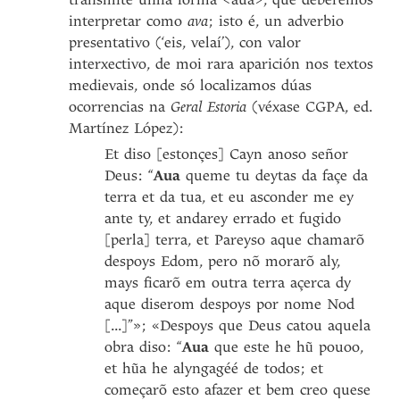
interpretar como
ava
; isto é, un adverbio
presentativo (‘eis, velaí’), con valor
interxectivo, de moi rara aparición nos textos
medievais, onde só localizamos dúas
ocorrencias na
Geral Estoria
(véxase CGPA, ed.
Martínez López):
Et diso [estonçes] Cayn anoso señor
Deus: “
Aua
queme tu deytas da façe da
terra et da tua, et eu asconder me ey
ante ty, et andarey errado et fugido
[perla] terra, et Pareyso aque chamarõ
despoys Edom, pero nõ morarõ aly,
mays ficarõ em outra terra açerca dy
aque diserom despoys por nome Nod
[...]”»; «Despoys que Deus catou aquela
obra diso: “
Aua
que este he hũ pouoo,
et hũa he alyngagéé de todos; et
começarõ esto afazer et bem creo quese