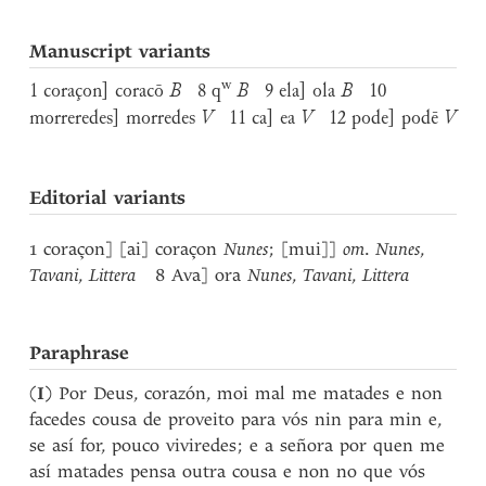
Manuscript variants
w
1 coraçon] coracō
B
8 q
B
9 ela] ola
B
10
morreredes] morredes
V
11 ca] ea
V
12 pode] podē
V
Editorial variants
1 coraçon] [ai] coraçon
Nunes
; [mui]]
om
.
Nunes
,
Tavani
,
Littera
8 Ava] ora
Nunes
,
Tavani
,
Littera
Paraphrase
(
I
) Por Deus, corazón, moi mal me matades e non
facedes cousa de proveito para vós nin para min e,
se así for, pouco viviredes; e a señora por quen me
así matades pensa outra cousa e non no que vós