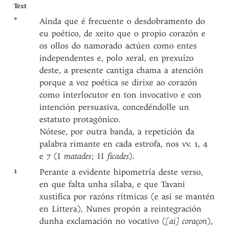
Text
*
Aínda que é frecuente o desdobramento do
eu poético, de xeito que o propio corazón e
os ollos do namorado actúen como entes
independentes e, polo xeral, en prexuízo
deste, a presente cantiga chama a atención
porque a voz poética se dirixe ao corazón
como interlocutor en ton invocativo e con
intención persuasiva, concedéndolle un
estatuto protagónico.
Nótese, por outra banda, a repetición da
palabra rimante en cada estrofa, nos vv. 1, 4
e 7 (I
matades
; II
ficades
).
1
Perante a evidente hipometría deste verso,
en que falta unha sílaba, e que Tavani
xustifica por razóns rítmicas (e así se mantén
en Littera), Nunes propón a reintegración
dunha exclamación no vocativo (
[ai] coraçon
),