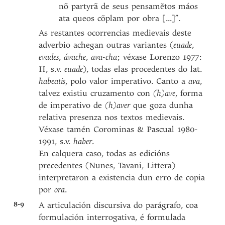
nõ partyrã de seus pensamẽtos máos
ata queos cõplam por obra [...]”.
As restantes ocorrencias medievais deste
adverbio achegan outras variantes (
euade
,
evades
,
ávache
,
ava-cha
; véxase Lorenzo 1977:
II, s.v.
euade
), todas elas procedentes do lat.
habeatis
, polo valor imperativo. Canto a
ava
,
talvez existiu cruzamento con
(h)ave
, forma
de imperativo de
(h)aver
que goza dunha
relativa presenza nos textos medievais.
Véxase tamén Corominas & Pascual 1980-
1991, s.v.
haber
.
En calquera caso, todas as edicións
precedentes (Nunes, Tavani, Littera)
interpretaron a existencia dun erro de copia
por
ora
.
8-9
A articulación discursiva do parágrafo, coa
formulación interrogativa, é formulada