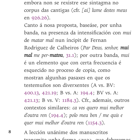
embora non se rexistre ese sintagma no
corpus das cantigas (cfr.
[ai] lume destes meus
en
926.26
).
Canto á nosa proposta, baseáse, por unha
banda, na presenza da intensificación con
mui
de
matar mal
nun íncipit de Fernan
Rodriguez de Calheiros (
Par Deus, senhor,
mui
mal
me per-
matou
,
31.1
); por outra banda,
mui
é un elemento que con certa frecuencia é
esquecido no proceso de copia, como
mostran algunhas pasaxes en que os
testemuños son diverxentes (A vs. BV:
400.13
,
421.19
; B vs. A:
194.4
; BV vs. A:
421.13
; B vs. V:
1184.3
). Cfr., ademais, outros
contextos similares:
ca vos quero mui melhor
d’outra ren
(
194.4
);
polo meu ben / me quis e
quer mui melhor d’outra ren
(
1154.3
).
8
A lección unánime dos manuscritos
transmite unha forma <aua>, que deberemos