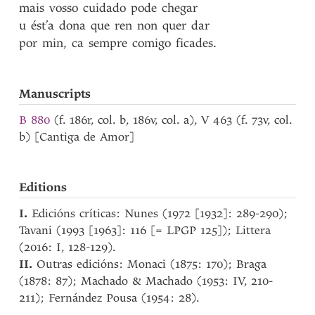
mais
vosso
cuidado
pode
chegar
u
ést’a
dona
que
ren
non
quer
dar
por
min
,
ca
sempre
comigo
ficades
.
Manuscripts
B 880
(f. 186r, col. b, 186v, col. a), V 463 (f. 73v, col.
b) [Cantiga de Amor]
Editions
I.
Edicións críticas: Nunes (1972 [1932]: 289-290);
Tavani (1993 [1963]: 116 [= LPGP 125]); Littera
(2016: I, 128-129).
II.
Outras edicións: Monaci (1875: 170); Braga
(1878: 87); Machado & Machado (1953: IV, 210-
211); Fernández Pousa (1954: 28).