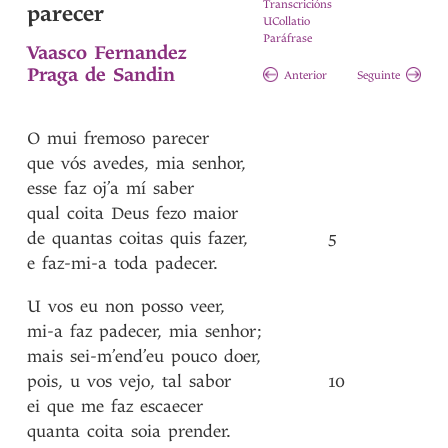
Transcricións
parecer
UCollatio
Paráfrase
Vaasco Fernandez
Praga de Sandin
Anterior
Seguinte
O
mui
fremoso
parecer
que
vós
avedes
,
mia
senhor
,
esse
faz
oj’a
mí
saber
qual
coita
Deus
fezo
maior
de
quantas
coitas
quis
fazer
,
5
e
faz-mi-a
toda
padecer
.
U
vos
eu
non
posso
veer
,
mi-a
faz
padecer
,
mia
senhor
;
mais
sei-m’end’eu
pouco
doer
,
pois
,
u
vos
vejo
,
tal
sabor
10
ei
que
me
faz
escaecer
quanta
coita
soia
prender
.