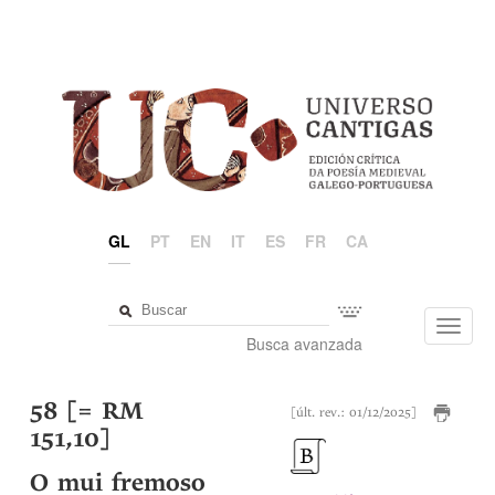
GL
PT
EN
IT
ES
FR
CA
Toggl
Busca avanzada
navig
58 [= RM
[últ. rev.: 01/12/2025]
151,10]
O mui fremoso