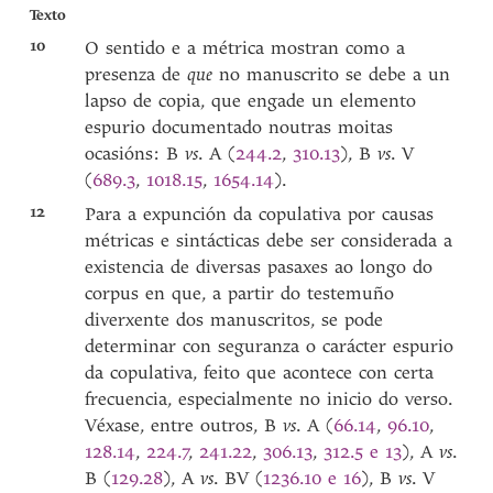
Texto
10
O sentido e a métrica mostran como a
presenza de
que
no manuscrito se debe a un
lapso de copia, que engade un elemento
espurio documentado noutras moitas
ocasións: B
vs
. A (
244.2
,
310.13
), B
vs
. V
(
689.3
,
1018.15
,
1654.14
).
12
Para a expunción da copulativa por causas
métricas e sintácticas debe ser considerada a
existencia de diversas pasaxes ao longo do
corpus en que, a partir do testemuño
diverxente dos manuscritos, se pode
determinar con seguranza o carácter espurio
da copulativa, feito que acontece con certa
frecuencia, especialmente no inicio do verso.
Véxase, entre outros, B
vs
. A (
66.14
,
96.10
,
128.14
,
224.7
,
241.22
,
306.13
,
312.5 e 13
), A
vs
.
B (
129.28
), A
vs
. BV (
1236.10 e 16
), B
vs
. V