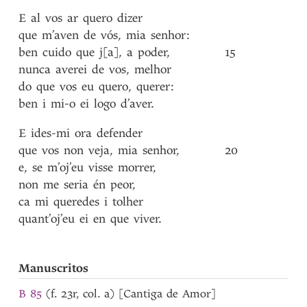
E
al
vos
ar
quero
dizer
que
m’aven
de
vós
,
mia
senhor
:
ben
cuido
que
j[a]
,
a
poder
,
15
nunca
averei
de
vos
,
melhor
do
que
vos
eu
quero
,
querer
:
ben
i
mi-o
ei
logo
d’aver
.
E
ides-mi
ora
defender
que
vos
non
veja
,
mia
senhor
,
20
e
,
se
m’oj’eu
visse
morrer
,
non
me
seria
én
peor
,
ca
mi
queredes
i
tolher
quant’oj’eu
ei
en
que
viver
.
Manuscritos
B 85
(f. 23r, col. a) [Cantiga de Amor]