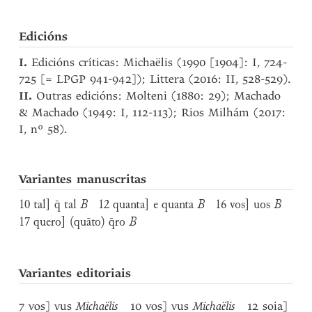
Edicións
I.
Edicións críticas: Michaëlis (1990 [1904]: I, 724-
725 [= LPGP 941-942]); Littera (2016: II, 528-529).
II.
Outras edicións: Molteni (1880: 29); Machado
& Machado (1949: I, 112-113); Rios Milhám (2017:
I, nº 58).
Variantes manuscritas
10 tal] q̄ tal
B
12 quanta] e quanta
B
16 vos] uos
B
17 quero] (quāto) q̄ro
B
Variantes editoriais
7 vos] vus
Michaëlis
10 vos] vus
Michaëlis
12 soia]