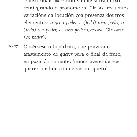
transforman
poder
nun simple substantivo,
reintegrando o pronome
eu
. Cfr. as frecuentes
variacións da locución coa presenza doutros
elementos:
a gran poder, a (todo) meu poder, a
(todo) seu poder, a vosso poder
(véxase Glosario,
s.v.
poder
).
16-17
Obsérvese o hipérbato, que provoca o
afastamento de
querer
para o final da frase,
en posición rimante: ‘nunca averei de vos
querer melhor do que vos eu quero’.