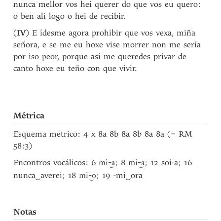
nunca mellor vos hei querer do que vos eu quero:
o ben alí logo o hei de recibir.
(
IV
) E ídesme agora prohibir que vos vexa, miña
señora, e se me eu hoxe vise morrer non me sería
por iso peor, porque así me queredes privar de
canto hoxe eu teño con que vivir.
Métrica
Esquema métrico: 4 x 8a 8b 8a 8b 8a 8a (= RM
58:3)
Encontros vocálicos: 6
; 8
; 12 soi·a; 16
mi-‿a
mi-‿a
nunca
‿
averei; 18
; 19 -mi
‿
ora
mi-‿o
Notas