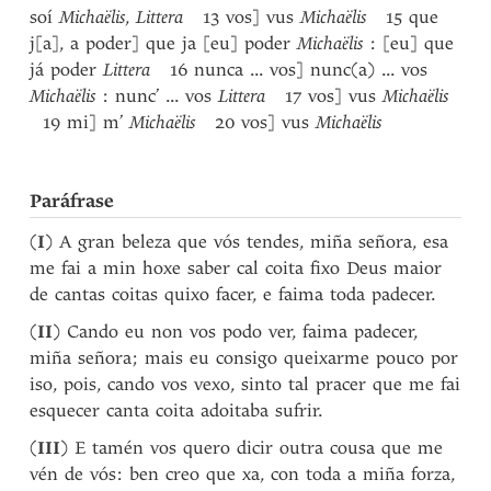
soí
Michaëlis
,
Littera
13 vos] vus
Michaëlis
15 que
j[a], a poder] que ja [eu] poder
Michaëlis
: [eu] que
já poder
Littera
16 nunca ... vos] nunc(a) ... vos
Michaëlis
: nunc’ ... vos
Littera
17 vos] vus
Michaëlis
19 mi] m’
Michaëlis
20 vos] vus
Michaëlis
Paráfrase
(
I
) A gran beleza que vós tendes, miña señora, esa
me fai a min hoxe saber cal coita fixo Deus maior
de cantas coitas quixo facer, e faima toda padecer.
(
II
) Cando eu non vos podo ver, faima padecer,
miña señora; mais eu consigo queixarme pouco por
iso, pois, cando vos vexo, sinto tal pracer que me fai
esquecer canta coita adoitaba sufrir.
(
III
) E tamén vos quero dicir outra cousa que me
vén de vós: ben creo que xa, con toda a miña forza,