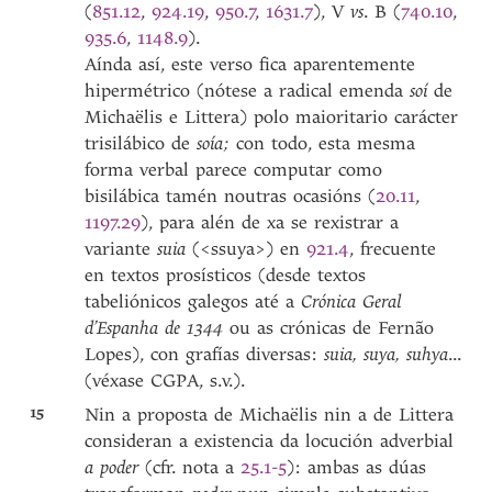
(
851.12
,
924.19
,
950.7
,
1631.7
), V
vs
. B (
740.10
,
935.6
,
1148.9
).
Aínda así, este verso fica aparentemente
hipermétrico (nótese a radical emenda
soí
de
Michaëlis e Littera) polo maioritario carácter
trisilábico de
soía;
con todo, esta mesma
forma verbal parece computar como
bisilábica tamén noutras ocasións (
20.11
,
1197.29
), para alén de xa se rexistrar a
variante
suia
(<ssuya>) en
921.4
, frecuente
en textos prosísticos (desde textos
tabeliónicos galegos até a
Crónica Geral
d’Espanha de 1344
ou as crónicas de Fernão
Lopes), con grafías diversas:
suia, suya, suhya
...
(véxase CGPA, s.v.).
15
Nin a proposta de Michaëlis nin a de Littera
consideran a existencia da locución adverbial
a poder
(cfr. nota a
25.1-5
): ambas as dúas