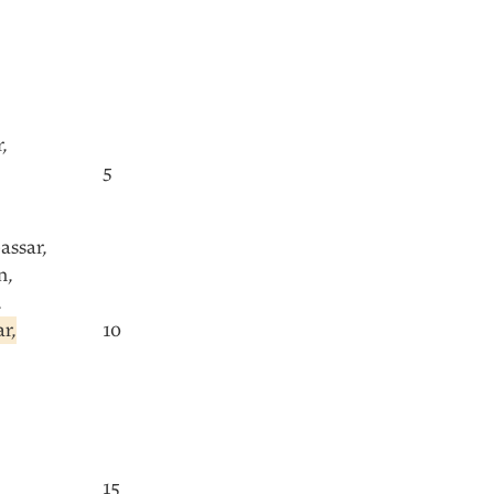
r
,
5
assar
,
n
,
,
ar
,
10
15