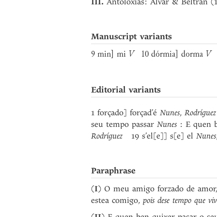
III.
Antoloxías: Alvar & Beltrán (
Manuscript variants
9 min] mi
V
10 dórmia] dorma
V
1
Editorial variants
1 forçado] forçad’é
Nunes
,
Rodríguez
seu tempo passar
Nunes
: E quen b
Rodríguez
19 s’el[e]] s[e] el
Nunes
Paraphrase
(
I
) O meu amigo forzado de amor,
estea comigo,
pois dese tempo que vi
(
) E quen ben quixer pasar o se