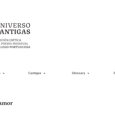
s
Cantigas
Glossary
’amor