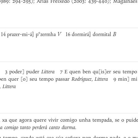
1989: 294-295); Arias Freixedo (2003: 439-440); Magalhães
e
4 prazer-mi-á] p
zermha
V
16 dormirá] dormital
B
3 poder] puder
Littera
7 E quen ben qu[is]er seu tempo 
en quer [o] seu tempo passar
Rodríguez
,
Littera
9 min] m
,
Littera
 xa que agora quere vivir comigo unha tempada, se o puide
va comigo tanto perderá canto durma.
u tempo, cando está coa súa señora non dorme nada, e o m