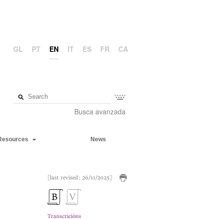
GL
PT
EN
IT
ES
FR
CA
Busca avanzada
Resources
News
[last revised: 26/11/2025]
Transcricións