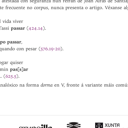
 atestada con seguranza nun refrán de Joan Airas de Santia
nte frecuente no corpus, nunca presenta o artigo. Véxanse a
ida viver
’assi
passar
(
424.14
).
po passar
,
ndo con pesar (
576.19-20
).
ar quiser
 min
pas[s]ar
.. (
625.5
).
 analóxico na forma
dorma
en V, fronte á variante máis com