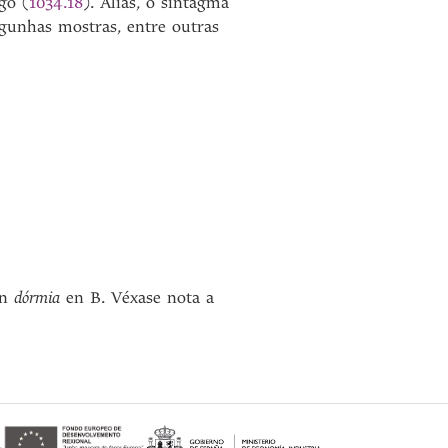
go (
1034.18
). Aliás, o sintagma
lgunhas mostras, entre outras
ún
dórmia
en B. Véxase nota a