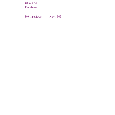
UCollatio
Paráfrase
Previous
Next