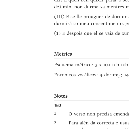
II
de) min, non durma xa mentres 
(
III
) E se lle prouguer de dormir
durmirá co meu consentimento,
p
(
1
) E despois que el se vaia de x
Metrics
Esquema métrico: 3 x 10a 10b 10b
Encontros vocálicos: 4 dór·m
; 1
i͜a
Notes
Text
1
O verso non precisa emenda
7
Para alén da correcta e usu