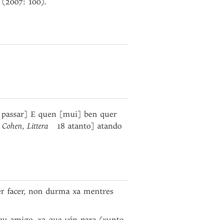
 (2007: 100).
passar] E quen [mui] ben quer
i
Cohen
,
Littera
18 atanto] atando
r facer, non durma xa mentres
eu amigo, xa que vén para (xunto