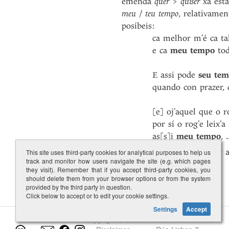
emenda
quer > quiser
xa está
meu
/
teu tempo
, relativame
posíbeis:
ca melhor m’é ca tal v
e ca
meu tempo
tod
E assi pode
seu tem
quando con prazer, qua
[e] oj’aquel que o rog
por sí o rog’e leix’a
as[s]i
meu tempo
, .
10
Nótese a variación de teor
This site uses third-party cookies for analytical purposes to help us
track and monitor how users navigate the site (e.g. which pages
652.9
.
they visit). Remember that if you accept third-party cookies, you
should delete them from your browser options or from the system
provided by the third party in question.
Click below to accept or to edit your cookie settings.
Settings
Accept
Copyright © 2026
Facultade de Filoloxía