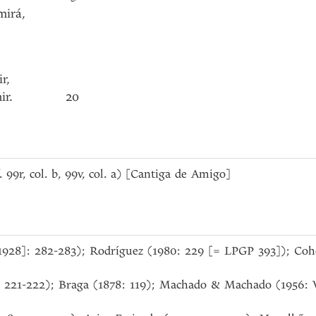
mirá
,
ir
,
ir
.
20
f. 99r, col. b, 99v, col. a) [Cantiga de Amigo]
[1928]: 282-283); Rodríguez (1980: 229 [= LPGP 393]); Cohe
: 221-222); Braga (1878: 119); Machado & Machado (1956: V