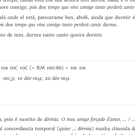
more comigo,
pois dese tempo que viva comigo tanto perderá cant
 alá onde el está, parecerame ben, abofé, aínda que durmir
ois dese tempo que viva comigo tanto perderá canto durma.
unto de min, durma tanto canto queira dormir.
 10a 10C 10C (= RM 160:86) + 10c 10c
4 -m
; 10 dór·m
; 20 dór·m
i
-á
i͜a
i͜a
, pois é suxeito de
dórmia
:
O meu amigo forçado d’amor, ... / .
al concordancia temporal (
quiser ... dórmia
) nunha cláusula de