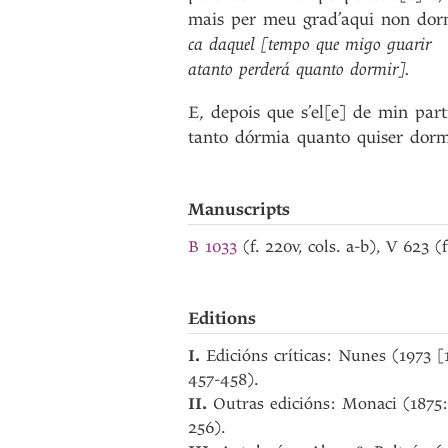
mais
per
meu
grad’aqui
non
dor
ca
daquel
[tempo
que
migo
guarir
atanto
perderá
quanto
dormir]
.
E
,
depois
que
s’el[e]
de
min
part
tanto
dórmia
quanto
quiser
dorm
Manuscripts
B 1033
(f. 220v, cols. a-b), V 623 (
Editions
I.
Edicións críticas: Nunes (1973 
457-458).
II.
Outras edicións: Monaci (1875
256).