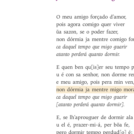
O
meu
amigo
forçado
d’amor
,
pois
agora
comigo
quer
viver
ũa
sazon
,
se
o
poder
fazer
,
non
dórmia
ja
mentre
comigo
fo
ca
daquel
tempo
que
migo
guarir
atanto
perderá
quanto
dormir
.
E
quen
ben
qu[is]er
seu
tempo
p
u
é
con
sa
senhor
,
non
dorme
re
e
meu
amigo
,
pois
pera
min
ven
non
dórmia
ja
mentre
migo
mor
ca
daquel
tempo
que
migo
guarir
[atanto
perderá
quanto
dormir]
.
E
,
se
lh’aprouguer
de
dormir
ala
u
el
é
,
prazer-mi-á
,
per
bõa
fe
,
pero
dormir
tempo
perdud[o]
é
;