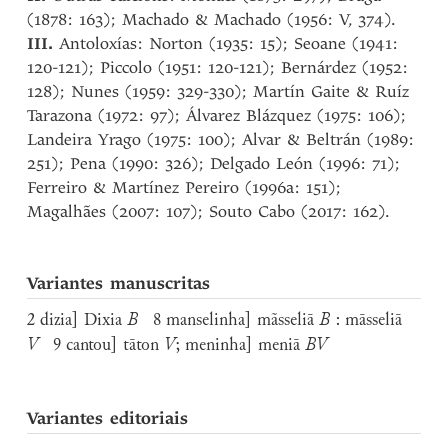
(1878: 163); Machado & Machado (1956: V, 374).
III.
Antoloxías: Norton (1935: 15); Seoane (1941:
120-121); Piccolo (1951: 120-121); Bernárdez (1952:
128); Nunes (1959: 329-330); Martín Gaite & Ruíz
Tarazona (1972: 97); Álvarez Blázquez (1975: 106);
Landeira Yrago (1975: 100); Alvar & Beltrán (1989:
251); Pena (1990: 326); Delgado León (1996: 71);
Ferreiro & Martínez Pereiro (1996a: 151);
Magalhães (2007: 107); Souto Cabo (2017: 162).
Variantes manuscritas
2 dizia] Dixia
B
8 manselinha] mãsseliā
B
: māsseliā
V
9 cantou] tāton
V
; meninha] meniā
BV
Variantes editoriais