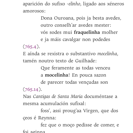
aparición do sufixo
-elinho
,
ligado aos xéneros
amorosos:
​​​​​​​ Dona Ouroana, pois ja besta avedes,
​​​​​​​ outro conselh’ar avedes mester:
​​​​​​​ vós sodes mui
fraquelinha
molher
​​​​​​​ e ja máis cavalgar non podedes
(
765.4
).
E aínda se rexistra o substantivo
mocelinha
,
tamén noutro texto de Guilhade:
​​​​​​​ Que feramente as todas venceu
​​​​​​​ a
mocelinha
! En pouca sazon
​​​​​​​ de parecer todas vençudas son
(
765.14
).
Nas
Cantigas de Santa Maria
documéntase a
mesma acumulación sufixal:
​​​​​​​ foss', assi proug’aa Virgen, que dos
çeos é Reynna:
​​​​​​​ fez que o moço pedisse de comer, e
foi aginna