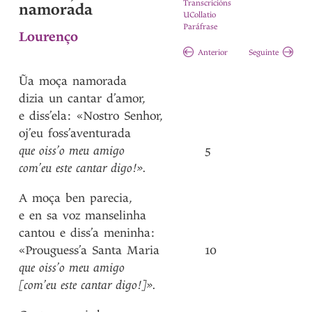
Transcricións
namorada
UCollatio
Paráfrase
Lourenço
Anterior
Seguinte
Ũa
moça
namorada
dizia
un
cantar
d’amor
,
e
diss’ela
:
«Nostro
Senhor
,
oj’eu
foss’aventurada
que
oiss’o
meu
amigo
5
com’eu
este
cantar
digo!»
.
A
moça
ben
parecia
,
e
en
sa
voz
manselinha
cantou
e
diss’a
meninha
:
«Prouguess’a
Santa
Maria
10
que
oiss’o
meu
amigo
[com’eu
este
cantar
digo!]»
.