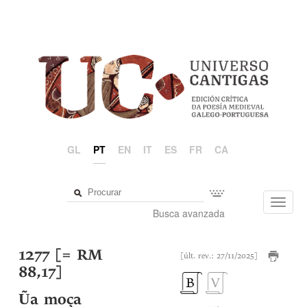
GL
PT
EN
IT
ES
FR
CA
Toggl
Busca avanzada
navig
1277 [= RM
[últ. rev.: 27/11/2025]
88,17]
Ũa moça