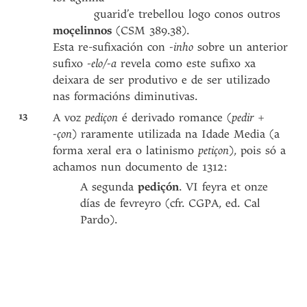
guarid’e trebellou logo conos outros
moçelinnos
(CSM 389.38).
Esta re-sufixación con
-inho
sobre un anterior
sufixo
-elo/-a
revela como este sufixo xa
deixara de ser produtivo e de ser utilizado
nas formacións diminutivas.
13
A voz
pediçon
é derivado romance (
pedir +
-çon
) raramente utilizada na Idade Media (a
forma xeral era o latinismo
petiçon
), pois só a
achamos nun documento de 1312:
A segunda
pediçón
. VI feyra et onze
días de fevreyro (cfr. CGPA, ed. Cal
Pardo).