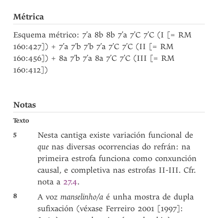
Métrica
Esquema métrico: 7’a 8b 8b 7’a 7’C 7’C (I [= RM
160:427]) + 7’a 7’b 7’b 7’a 7’C 7’C (II [= RM
160:456]) + 8a 7’b 7’a 8a 7’C 7’C (III [= RM
160:412])
Notas
Texto
5
Nesta cantiga existe variación funcional de
que
nas diversas ocorrencias do refrán: na
primeira estrofa funciona como conxunción
causal, e completiva nas estrofas II-III. Cfr.
nota a
27.4
.
8
A voz
manselinho/a
é unha mostra de dupla
sufixación (véxase Ferreiro 2001 [1997]: