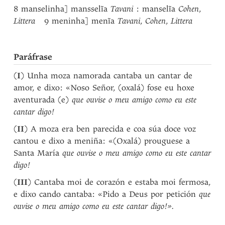
8 manselinha] mansselĩa
Tavani
: manselĩa
Cohen
,
Littera
9 meninha] menĩa
Tavani
,
Cohen
,
Littera
Paráfrase
(
I
) Unha moza namorada cantaba un cantar de
amor, e dixo: «Noso Señor, (oxalá) fose eu hoxe
aventurada (e)
que ouvise o meu amigo como eu este
cantar digo!
(
II
) A moza era ben parecida e coa súa doce voz
cantou e dixo a meniña: «(Oxalá) prouguese a
Santa María
que ouvise o meu amigo como eu este cantar
digo!
(
III
) Cantaba moi de corazón e estaba moi fermosa,
e dixo cando cantaba: «Pido a Deus por petición
que
ouvise o meu amigo como eu este cantar digo!».