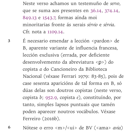
Neste verso achamos un testemuño de
servo
,
que se suma aos presentes en
36.14
,
374.14
,
849.13
e
1543.7
, formas aínda moi
minoritarias fronte ás xerais
sérvio
e
sérvia
.
Cfr. nota a
1109.14
.
3
É necesario emendar a lección <pardon> de
B, aparente variante de influencia francesa,
lección exclusiva (errada, por deficiente
desenvolvemento da abreviatura <ꝑ>) do
copista
a
do Cancioneiro da Biblioteca
Nacional (véxase Ferrari 1979: 83-85), pois de
case sesenta aparicións de tal forma en B, só
dúas delas son doutros copistas (neste verso,
copista
b
;
952.9
, copista
e
), constituíndo, por
tanto, simples lapsos puntuais que tamén
poden aparecer noutros vocábulos. Véxase
Ferreiro (2016b).
6
Nótese o erro <m>/<ui> de BV (<ama>
avia
)