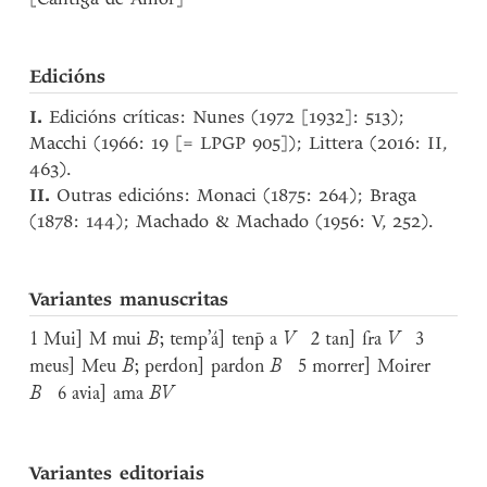
Edicións
I.
Edicións críticas: Nunes (1972 [1932]: 513);
Macchi (1966: 19 [= LPGP 905]); Littera (2016: II,
463).
II.
Outras edicións: Monaci (1875: 264); Braga
(1878: 144); Machado & Machado (1956: V, 252).
Variantes manuscritas
1 Mui] M mui
B
; temp’á] tenp̄ a
V
2 tan] fra
V
3
meus] Meu
B
; perdon] pardon
B
5 morrer] Moirer
B
6 avia] ama
BV
Variantes editoriais