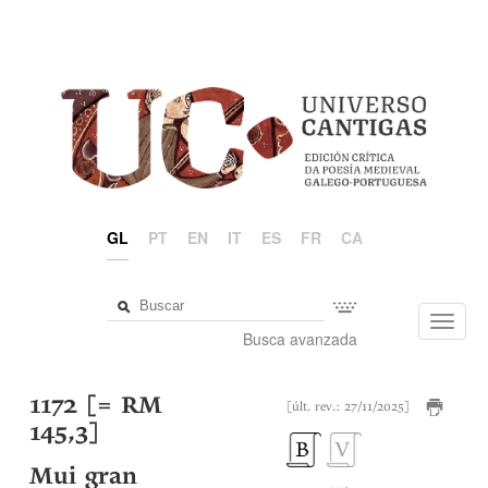
GL
PT
EN
IT
ES
FR
CA
Toggl
Busca avanzada
navig
1172 [= RM
[últ. rev.: 27/11/2025]
145,3]
Mui gran