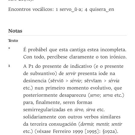
Encontros vocálicos: 1 servo
‿
ũ·a; 4 quisera
‿
en
Notas
Texto
*
É probábel que esta cantiga estea incompleta.
Con todo, percíbese claramente o ton irónico.
1
A P1 do presente de indicativo (e o presente
de subxuntivo) de
servir
presenta iode na
desinencia (sĕrviō >
sérvio
; sĕrvĭam >
sérvia
etc.) nun primeiro momento evolutivo, que
posteriormente desapareceu (
servo
;
serva
etc.)
para, finalmente, seren formas
semirregularizadas en
sirvo, sirva
etc.
solidariamente con outros verbos similares
da terceira conxugación (
dormir, mentir, sentir
etc.) (véxase Ferreiro 1999 [1995]: §192a).