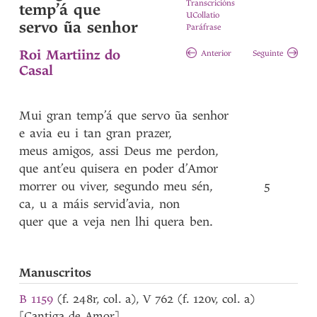
Transcricións
temp’á que
UCollatio
servo ũa senhor
Paráfrase
Roi Martiinz do
Anterior
Seguinte
Casal
Mui
gran
temp’á
que
servo
ũa
senhor
e
avia
eu
i
tan
gran
prazer
,
meus
amigos
,
assi
Deus
me
perdon
,
que
ant’eu
quisera
en
poder
d’Amor
morrer
ou
viver
,
segundo
meu
sén
,
5
ca
,
u
a
máis
servid’avia
,
non
quer
que
a
veja
nen
lhi
quera
ben
.
Manuscritos
B 1159
(f. 248r, col. a), V 762 (f. 120v, col. a)
[Cantiga de Amor]