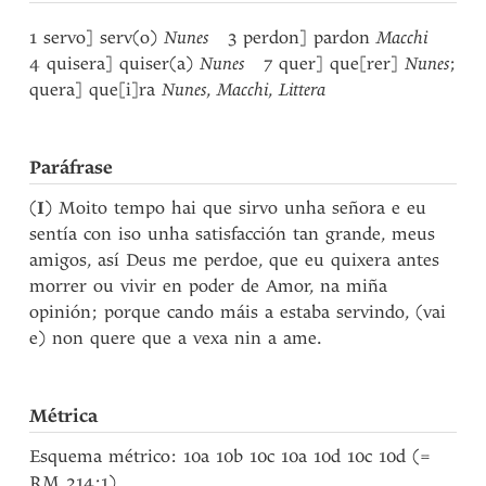
1 servo] serv(o)
Nunes
3 perdon] pardon
Macchi
4 quisera] quiser(a)
Nunes
7 quer] que[rer]
Nunes
;
quera] que[i]ra
Nunes
,
Macchi
,
Littera
Paráfrase
(
I
) Moito tempo hai que sirvo unha señora e eu
sentía con iso unha satisfacción tan grande, meus
amigos, así Deus me perdoe, que eu quixera antes
morrer ou vivir en poder de Amor, na miña
opinión; porque cando máis a estaba servindo, (vai
e) non quere que a vexa nin a ame.
Métrica
Esquema métrico: 10a 10b 10c 10a 10d 10c 10d (=
RM 214:1).