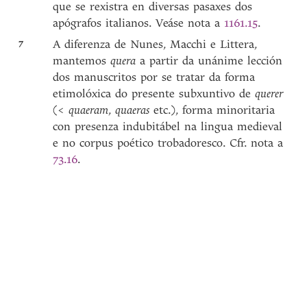
que se rexistra en diversas pasaxes dos
apógrafos italianos. Veáse nota a
1161.15
.
7
A diferenza de Nunes, Macchi e Littera,
mantemos
quera
a partir da unánime lección
dos manuscritos por se tratar da forma
etimolóxica do presente subxuntivo de
querer
(<
quaeram
,
quaeras
etc.), forma minoritaria
con presenza indubitábel na lingua medieval
e no corpus poético trobadoresco. Cfr. nota a
73.16
.