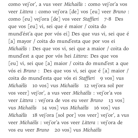
como vej’or’, a vus veer
Michaëlis
: como vej’or’a vos
veer
Littera
: como vej'ora [de] vos [eu] veer
Bruno
:
como [eu] vej’ora [de] vos veer
Staffieri
7-8 Des
que vos [eu] vi, sei que é maior / coita do
mund’ést’a que por vós ei] Des que vus vi, sei que é
[a] mayor / coita do mund’esta que por vos ei
Michaëlis
: Des que vos vi, sei que a maior / coita do
mund’est a que por vós hei
Littera
: Des que vos
[eu] vi, sei que [a] maior / coita do mund’est a que
vós ei
Bruno
: Des que vos vi, sei que é [a] maior /
coita do mund’esta que vós ei
Staffieri
9 vos] vus
Michaëlis
10 vos] vus
Michaëlis
12 vej’ora sol por
vos veer] vej’or’, a vus veer
Michaëlis
: vej’or’a vos
veer
Littera
: vej'ora de vos eu veer
Bruno
13 vos]
vus
Michaëlis
14 vos] vus
Michaëlis
16 vos] vus
Michaëlis
18 vej’ora [sol por] vos veer] vej’or’, a vus
veer
Michaëlis
: vej’or’a vos veer
Littera
: vej'ora de
vos eu veer
Bruno
20 vos] vus
Michaëlis