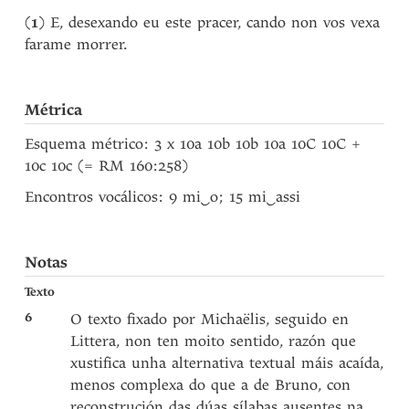
(
1
) E, desexando eu este pracer, cando non vos vexa
farame morrer.
Métrica
Esquema métrico: 3 x 10a 10b 10b 10a 10C 10C +
10c 10c (= RM 160:258)
Encontros vocálicos: 9 mi
‿
o; 15 mi
‿
assi
Notas
Texto
6
O texto fixado por Michaëlis, seguido en
Littera, non ten moito sentido, razón que
xustifica unha alternativa textual máis acaída,
menos complexa do que a de Bruno, con
reconstrución das dúas sílabas ausentes na