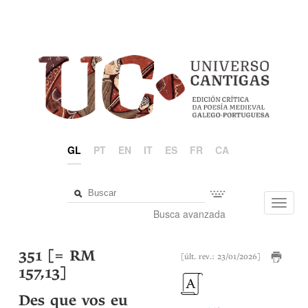
GL
PT
EN
IT
ES
FR
CA
Toggl
Busca avanzada
navig
351 [= RM
[últ. rev.: 23/01/2026]
157,13]
Des que vos eu