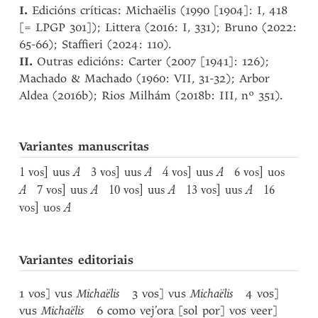
I.
Edicións críticas: Michaëlis (1990 [1904]: I, 418
[= LPGP 301]); Littera (2016: I, 331); Bruno (2022:
65-66); Staffieri (2024: 110).
II.
Outras edicións: Carter (2007 [1941]: 126);
Machado & Machado (1960: VII, 31-32); Arbor
Aldea (2016b); Rios Milhám (2018b: III, nº 351).
Variantes manuscritas
1 vos] uus
A
3 vos] uus
A
4 vos] uus
A
6 vos] uos
A
7 vos] uus
A
10 vos] uus
A
13 vos] uus
A
16
vos] uos
A
Variantes editoriais
1 vos] vus
Michaëlis
3 vos] vus
Michaëlis
4 vos]
vus
Michaëlis
6 como vej’ora [sol por] vos veer]