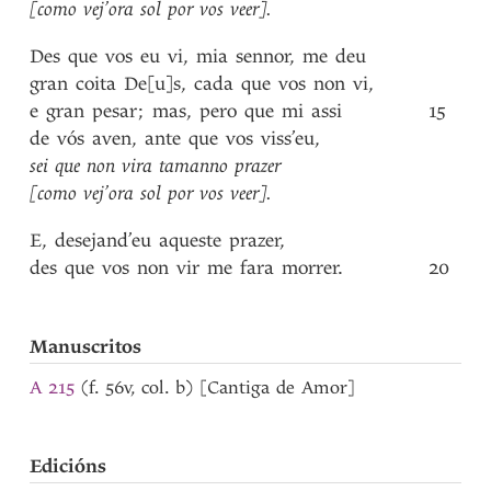
[como
vej’ora
sol
por
vos
veer]
.
Des
que
vos
eu
vi
,
mia
sennor
,
me
deu
gran
coita
De[u]s
,
cada
que
vos
non
vi
,
e
gran
pesar
;
mas
,
pero
que
mi
assi
15
de
vós
aven
,
ante
que
vos
viss’eu
,
sei
que
non
vira
tamanno
prazer
[como
vej’ora
sol
por
vos
veer]
.
E
,
desejand’eu
aqueste
prazer
,
des
que
vos
non
vir
me
fara
morrer
.
20
Manuscritos
A 215
(f. 56v, col. b) [Cantiga de Amor]
Edicións