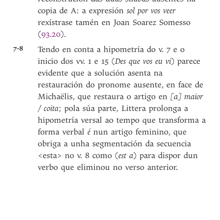
copia de A: a expresión
sol por vos
veer
rexístrase tamén en Joan Soarez Somesso
(
93.20
).
7-8
Tendo en conta a hipometría do v. 7 e o
inicio dos vv. 1 e 15 (
Des que vos eu vi
) parece
evidente que a solución asenta na
restauración do pronome ausente, en face de
Michaëlis, que restaura o artigo en
[a] maior
/ coita
; pola súa parte, Littera prolonga a
hipometría versal ao tempo que transforma a
forma verbal
é
nun artigo feminino, que
obriga a unha segmentación da secuencia
<esta> no v. 8 como (
est a
) para dispor dun
verbo que eliminou no verso anterior.