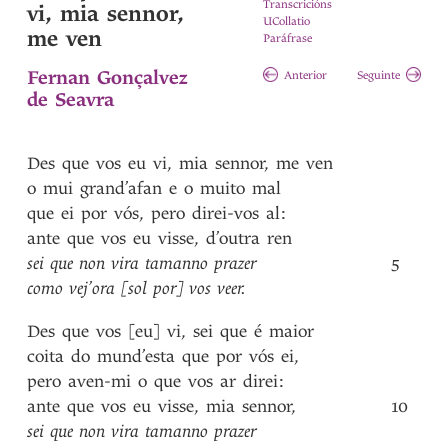
Transcricións
vi, mia sennor,
UCollatio
me ven
Paráfrase
Fernan Gonçalvez
Anterior
Seguinte
de Seavra
Des
que
vos
eu
vi
,
mia
sennor
,
me
ven
o
mui
grand’afan
e
o
muito
mal
que
ei
por
vós
,
pero
direi-vos
al
:
ante
que
vos
eu
visse
,
d’outra
ren
sei
que
non
vira
tamanno
prazer
5
como
vej’ora
[sol
por]
vos
veer
.
Des
que
vos
[eu]
vi
,
sei
que
é
maior
coita
do
mund’esta
que
por
vós
ei
,
pero
aven-mi
o
que
vos
ar
direi
:
ante
que
vos
eu
visse
,
mia
sennor
,
10
sei
que
non
vira
tamanno
prazer